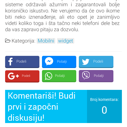
sisteme održavali ažurnim i zagarantovali bolje
korisničko iskustvo. Ne verujemo da će ovo ikome
biti neko iznenađenje, ali eto opet je zanimljivo
videti koliko toga i šta tačno neki telefoni dele bez
da vas zapravo pitaju za dozvolu.
Kategorija:
Mobilni
widget
Podeli
Podeli
Pošalji
Pošalji
Pošalji
Podeli
Komentariši! Budi
Broj komentara:
prvi i započni
0
diskusiju!