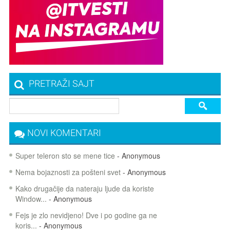
PRETRAŽI SAJT
NOVI KOMENTARI
Super teleron sto se mene tice
- Anonymous
Nema bojaznosti za pošteni svet
- Anonymous
Kako drugačije da nateraju ljude da koriste
Window...
- Anonymous
Fejs je zlo nevidjeno! Dve i po godine ga ne
koris...
- Anonymous