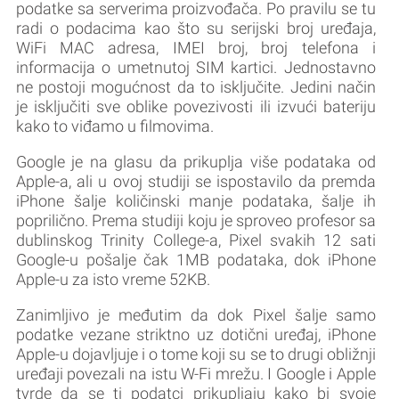
podatke sa serverima proizvođača. Po pravilu se tu
radi o podacima kao što su serijski broj uređaja,
WiFi MAC adresa, IMEI broj, broj telefona i
informacija o umetnutoj SIM kartici. Jednostavno
ne postoji mogućnost da to isključite. Jedini način
je isključiti sve oblike povezivosti ili izvući bateriju
kako to viđamo u filmovima.
Google je na glasu da prikuplja više podataka od
Apple-a, ali u ovoj studiji se ispostavilo da premda
iPhone šalje količinski manje podataka, šalje ih
poprilično. Prema studiji koju je sproveo profesor sa
dublinskog Trinity College-a, Pixel svakih 12 sati
Google-u pošalje čak 1MB podataka, dok iPhone
Apple-u za isto vreme 52KB.
Zanimljivo je međutim da dok Pixel šalje samo
podatke vezane striktno uz dotični uređaj, iPhone
Apple-u dojavljuje i o tome koji su se to drugi obližnji
uređaji povezali na istu W-Fi mrežu. I Google i Apple
tvrde da se ti podatci prikupljaju kako bi svoje