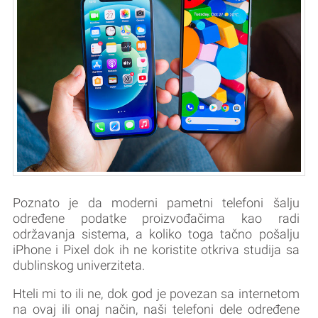
Poznato je da moderni pametni telefoni šalju
određene podatke proizvođačima kao radi
održavanja sistema, a koliko toga tačno pošalju
iPhone i Pixel dok ih ne koristite otkriva studija sa
dublinskog univerziteta.
Hteli mi to ili ne, dok god je povezan sa internetom
na ovaj ili onaj način, naši telefoni dele određene