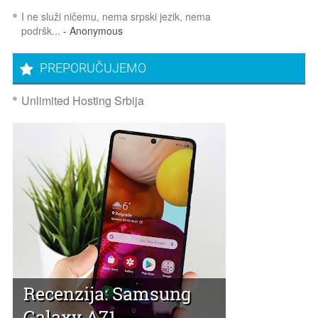
I ne služi ničemu, nema srpski jezik, nema
podršk...
- Anonymous
PREPORUČUJEMO
Unlimited Hosting Srbija
Recenzija: Samsung
Galaxy A71