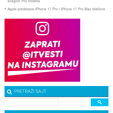
snagom Pro modela
Apple predstavio iPhone 17 Pro i iPhone 17 Pro Max telefone
PRETRAŽI SAJT