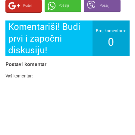
Pošalji
Pošalji
Podeli
Komentariši! Budi
Broj komentara:
prvi i započni
0
diskusiju!
Postavi komentar
Vaš komentar: