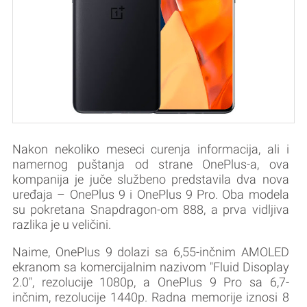
Nakon nekoliko meseci curenja informacija, ali i
namernog puštanja od strane OnePlus-a, ova
kompanija je juče službeno predstavila dva nova
uređaja – OnePlus 9 i OnePlus 9 Pro. Oba modela
su pokretana Snapdragon-om 888, a prva vidljiva
razlika je u veličini.
Naime, OnePlus 9 dolazi sa 6,55-inčnim AMOLED
ekranom sa komercijalnim nazivom "Fluid Disoplay
2.0", rezolucije 1080p, a OnePlus 9 Pro sa 6,7-
inčnim, rezolucije 1440p. Radna memorije iznosi 8