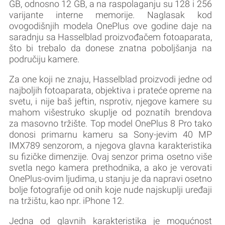
GB, odnosno 12 GB, a na raspolaganju su 128 i 256
varijante interne memorije. Naglasak kod
ovogodišnjih modela OnePlus ove godine daje na
saradnju sa Hasselblad proizvođačem fotoaparata,
što bi trebalo da donese znatna poboljšanja na
područiju kamere.
Za one koji ne znaju, Hasselblad proizvodi jedne od
najboljih fotoaparata, objektiva i prateće opreme na
svetu, i nije baš jeftin, nsprotiv, njegove kamere su
mahom višestruko skuplje od poznatih brendova
za masovno tržište. Top model OnePlus 8 Pro tako
donosi primarnu kameru sa Sony-jevim 40 MP
IMX789 senzorom, a njegova glavna karakteristika
su fizičke dimenzije. Ovaj senzor prima osetno više
svetla nego kamera prethodnika, a ako je verovati
OnePlus-ovim ljudima, u stanju je da napravi osetno
bolje fotografije od onih koje nude najskuplji uređaji
na tržištu, kao npr. iPhone 12.
Jedna od glavnih karakteristika je mogućnost