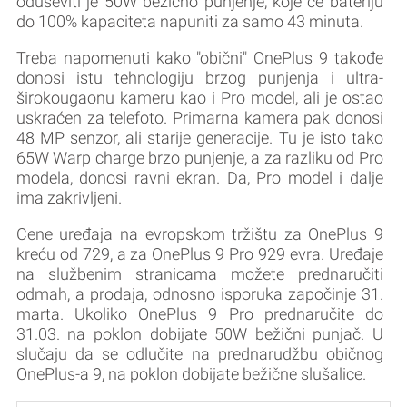
oduševiti je 50W bežično punjenje, koje će bateriju
do 100% kapaciteta napuniti za samo 43 minuta.
Treba napomenuti kako "obični" OnePlus 9 takođe
donosi istu tehnologiju brzog punjenja i ultra-
širokougaonu kameru kao i Pro model, ali je ostao
uskraćen za telefoto. Primarna kamera pak donosi
48 MP senzor, ali starije generacije. Tu je isto tako
65W Warp charge brzo punjenje, a za razliku od Pro
modela, donosi ravni ekran. Da, Pro model i dalje
ima zakrivljeni.
Cene uređaja na evropskom tržištu za OnePlus 9
kreću od 729, a za OnePlus 9 Pro 929 evra. Uređaje
na službenim stranicama možete prednaručiti
odmah, a prodaja, odnosno isporuka započinje 31.
marta. Ukoliko OnePlus 9 Pro prednaručite do
31.03. na poklon dobijate 50W bežični punjač. U
slučaju da se odlučite na prednarudžbu običnog
OnePlus-a 9, na poklon dobijate bežične slušalice.