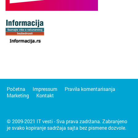
Početna
Impressum
Pravila komentarisanja
Marketing
Kontakt
© 2009-2021 IT vesti - Sva prava zadržana. Zabranjeno
je svako kopiranje sadržaja sajta bez pismene dozvole.