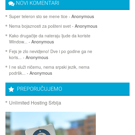
NOVI KOMENTARI
Super teleron sto se mene tice
- Anonymous
Nema bojaznosti za pošteni svet
- Anonymous
Kako drugačije da nateraju ljude da koriste
Window...
- Anonymous
Fejs je zlo nevidjeno! Dve i po godine ga ne
koris...
- Anonymous
I ne služi ničemu, nema srpski jezik, nema
podršk...
- Anonymous
PREPORUČUJEMO
Unlimited Hosting Srbija