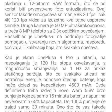
okidanja u 12-bitnom RAW formatu, što će od
koristi biti prvenstveno foto entuzijastima. Ovaj
senzor takođe omogućava snimanje 8K 30 fps i čak
4K 120 fps videa za izuzetno kvalitetne usporene
snimke. Druga kamera je 50 MP ultraširokougaona,
a treća 8 MP telefoto sa 3,3x optičkim povećanjem.
Hasselblad je OnePlus-u na područiju fotografije
pomogao u stvaranju novih algoritama, rasporedu
sočiva, ali i kalibraciji boja, što svakako obećava.
Kad je ekran OnePlusa 9 Pro u pitanju, na
raspolaganju je 120 Hz stopa osvežavanja, s
mogućnošću smanjivanja na 1 Hz za prikaz
statičnog saržaja, što će svakako uticati na
potrošnju energije, odnosno štednju baterije, koja
inače dolazi sa kapacitetom 4500 mAh. Ovde
definitivno treba izdvojiti novo Warp 65W brzo
punjenje koje za samo 15 minuta bateriju napuni na
neverovatnih 65% kapaciteta. Do 100% punjenje će
trajati samo 30 minuta. Ono što će vas takođe