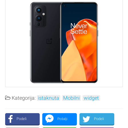
Kategorija:
istaknuta
Mobilni
widget
Podeli
Podeli
Pošalji