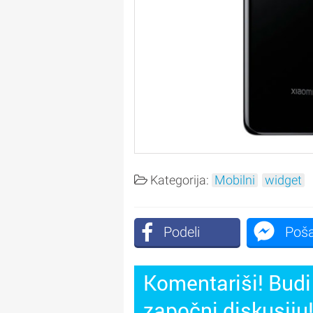
Kategorija:
Mobilni
widget
Podeli
Poša
Komentariši! Budi 
započni diskusiju