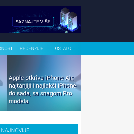
DNOST
RECENZIJE
OSTALO
Apple otkriva iPhone Air:
najtanjiji i najlakši iPhone
do sada, sa snagom Pro
modela
NAJNOVIJE