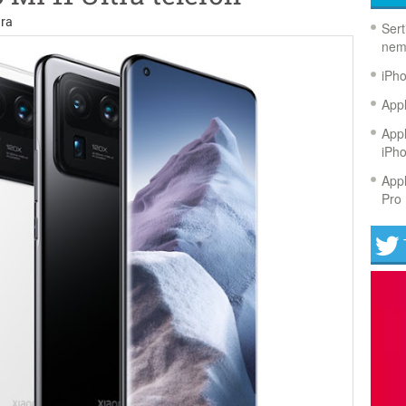
ra
Sert
nem
iPh
Appl
Appl
iPh
Appl
Pro 