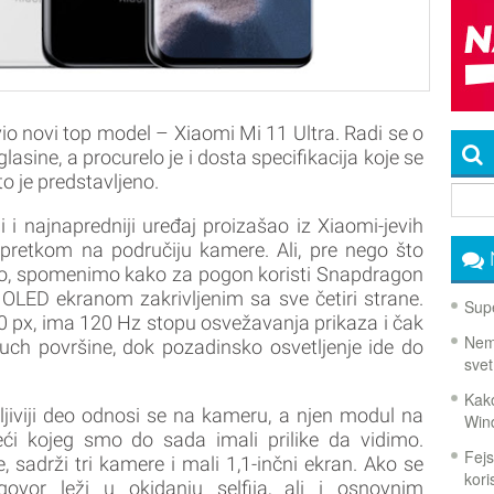
io novi top model – Xiaomi Mi 11 Ultra. Radi se o
asine, a procurelo je i dosta specifikacija koje se
 je predstavljeno.
ji i najnapredniji uređaj proizašao iz Xiaomi-jevih
napretkom na područiju kamere. Ali, pre nego što
deo, spomenimo kako za pogon koristi Snapdragon
OLED ekranom zakrivljenim sa sve četiri strane.
Supe
0 px, ima 120 Hz stopu osvežavanja prikaza i čak
Nema
h površine, dok pozadinsko osvetljenje ide do
svet
Kako
ljiviji deo odnosi se na kameru, a njen modul na
Win
ći kojeg smo do sada imali prilike da vidimo.
Fejs
 sadrži tri kamere i mali 1,1-inčni ekran. Ako se
koris
govor leži u okidanju selfija, ali i osnovnim