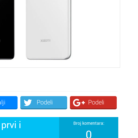
lji
Podeli
Podeli
prvi i
Broj komentara:
0
!