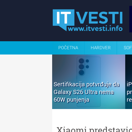
POČETNA
HARDVER
SOF
Sertifikacija potvrđuje da
i
Galaxy S26 Ultra nema
p
60W punjenja
r
Xiaomi predstavio 