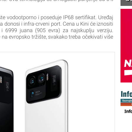
šte vodootporno i poseduje IP68 sertifikat. Uređaj
donosi i infra-crveni port. Cena u Kini će iznositi
 6999 juana (905 evra) za najskuplju verziju.
 na evropsko tržište, svakako treba očekivati više