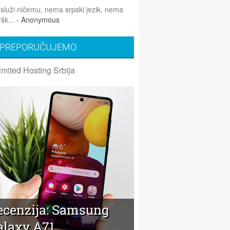
 služi ničemu, nema srpski jezik, nema
šk...
- Anonymous
PREPORUČUJEMO
imited Hosting Srbija
ecenzija: Samsung
alaxy A71