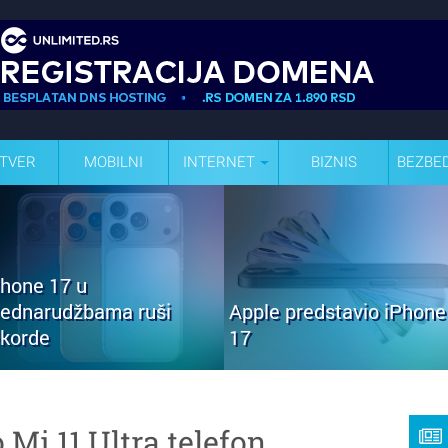
TVER
MOBILNI
INTERNET
BIZNIS
BEZBE
Phone 17 u
rednarudžbama ruši
Apple predstavio iPhone
ekorde
17
Mi 11 Ultra telefon