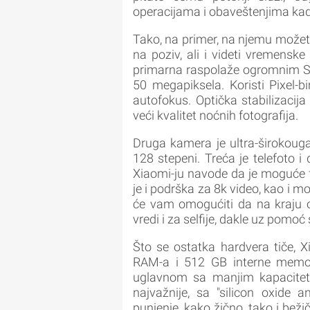
operacijama i obaveštenjima kad
Tako, na primer, na njemu možete
na poziv, ali i videti vremenske
primarna raspolaže ogromnim 
50 megapiksela. Koristi Pixel-bi
autofokus. Optička stabilizacija
veći kvalitet noćnih fotografija.
Druga kamera je ultra-širokoug
128 stepeni. Treća je telefoto i
Xiaomi-ju navode da je moguće f
je i podrška za 8k video, kao i
će vam omogućiti da na kraju oda
vredi i za selfije, dakle uz po
Što se ostatka hardvera tiče, 
RAM-a i 512 GB interne memorij
uglavnom sa manjim kapaciteti
najvažnije, sa "silicon oxide 
punjenje, kako žično, tako i bež