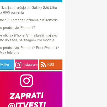
ifikacija potvrđuje da Galaxy S26 Ultra
a 60W punjenja
one 17 u prednarudžbama ruši rekorde
e predstavio iPhone 17
e otkriva iPhone Air: najtanjiji i najlakši
one do sada, sa snagom Pro modela
e predstavio iPhone 17 Pro i iPhone 17
Max telefone
Twitter
Instagram
RSS