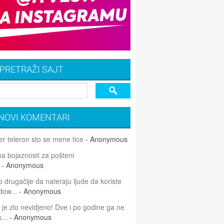
PRETRAŽI SAJT
NOVI KOMENTARI
r teleron sto se mene tice
- Anonymous
 bojaznosti za pošteni
- Anonymous
 drugačije da nateraju ljude da koriste
dow...
- Anonymous
 je zlo nevidjeno! Dve i po godine ga ne
...
- Anonymous