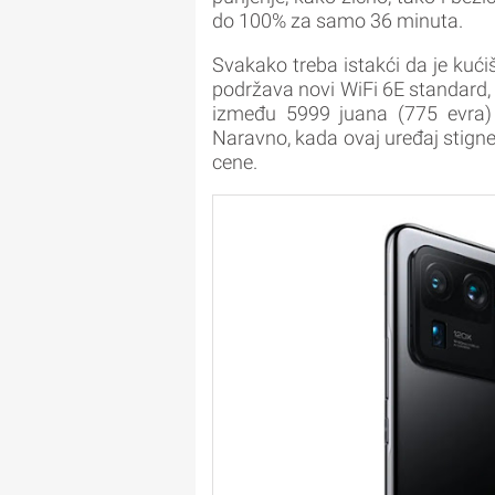
do 100% za samo 36 minuta.
Svakako treba istakći da je kući
podržava novi WiFi 6E standard, a 
između 5999 juana (775 evra) i
Naravno, kada ovaj uređaj stigne
cene.