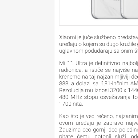
Xiaomi je juče službeno predstav
uređaju o kojem su dugo kružile gl
uglavnom podudaraju sa onim što
Mi 11 Ultra je definitivno najbol
radionica, a ističe se najviše 
krenemo na taj najzanimljiviji 
888, a dolazi sa 6,81-inčnim AM
Rezolucija mu iznosi 3200 x 144
480 MHz stopu osvežavanja touc
1700 nita.
Kao što je već rečeno, najzanim
ovom uređaju je zapravo najve
Zauzima ceo gornji deo poleđine,
pitate čemu potonji služi, od