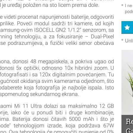
 je uređaj položen na sto licem prema dole.
I ne
podr
 videti procenat napunjenosti baterije, odgovoriti
 prilike. Poveći modul sadrži tri kamere, od kojih
Samsung-ovim ISOCELL GN2 1/1.2“ senzorom, sa
nning tehnologiju, a za fokusiranje – Dual-Pixel
Unl
 se podrazumijeva, a fizički veliki senor obećava
aona, donosi 48 megapiskela, a pokriva ugao od
 donosi 5x optički, odnosno 10x hibridni zoom. U
otografisati i sa 120x digitalnim povećanjem. Tu
 mogućnost okidanja svim kamerama odjednom, što
berete koja fotografija je najbolje ispala. Isto
moć spomenutog sekundarnog ekrana.
Xiaomi Mi 11 Ultra dolazi sa maksimalno 12 GB
e, iako će u ponudi biti i druge kombinacije,
ma. Baterija donosi čitavih 5000 mAh i što je
R
anode" tehnologijom izrade, koja podržava 67W
G
ično. Ova tehnologija će omogućiti punjenje od 0%