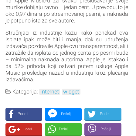
na Apple Music-u za svako preslušavanje svoje
muzike dobijaju ravno – jedan cent. U prevodu, to je
oko 0,97 dinara po streamovanoj pesmi, a naknada
je potpuno ista za sve autore.
Stručnjaci iz industrije kažu kako ponekad ova
isplata ipak može biti i manja, dok su udruženja
izdavača pozdravile Apple-ovu transparentnost, ali i
zatražile da isplata od jednog centa po pesmi bude
– minimalna naknada autorima. Apple je istakao i
da 52% prihoda koji ostvari putem usluge Apple
Music prosleđuje nazad u industriju kroz plaćanja
izdavačima.
Kategorija:
Internet
widget
Podeli
Podeli
Pošalji
Pošalji
Pošalji
Podeli