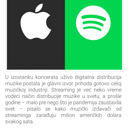
U izostanku koncerata uživo digitalna distribucija
muzike postala je glavni izvor prihoda gotovo celoj
muzičkoj industriji. Streaming je već neko vreme
vodeći način distribucije muzike u svetu, a prošle
godine – malo pre nego što je pandemija zaustavila
svet – pisalo se kako muzički izdavači od
streaminga zarađuju milion američkih dolara
svakog sata.