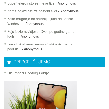
Super teleron sto se mene tice
- Anonymous
Nema bojaznosti za pošteni svet
- Anonymous
Kako drugačije da nateraju ljude da koriste
Window...
- Anonymous
Fejs je zlo nevidjeno! Dve i po godine ga ne
koris...
- Anonymous
I ne služi ničemu, nema srpski jezik, nema
podršk...
- Anonymous
PREPORUČUJEMO
Unlimited Hosting Srbija