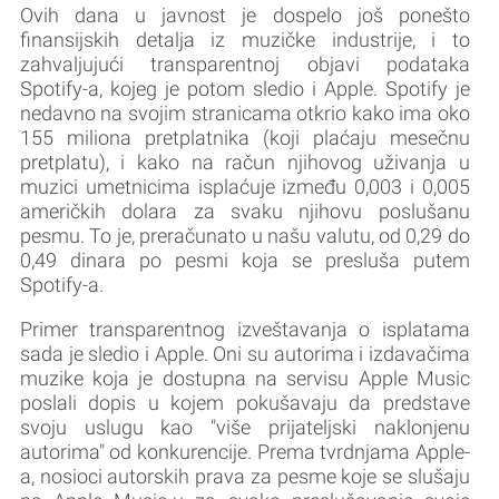
Ovih dana u javnost je dospelo još ponešto
finansijskih detalja iz muzičke industrije, i to
zahvaljujući transparentnoj objavi podataka
Spotify-a, kojeg je potom sledio i Apple. Spotify je
nedavno na svojim stranicama otkrio kako ima oko
155 miliona pretplatnika (koji plaćaju mesečnu
pretplatu), i kako na račun njihovog uživanja u
muzici umetnicima isplaćuje između 0,003 i 0,005
američkih dolara za svaku njihovu poslušanu
pesmu. To je, preračunato u našu valutu, od 0,29 do
0,49 dinara po pesmi koja se presluša putem
Spotify-a.
Primer transparentnog izveštavanja o isplatama
sada je sledio i Apple. Oni su autorima i izdavačima
muzike koja je dostupna na servisu Apple Music
poslali dopis u kojem pokušavaju da predstave
svoju uslugu kao "više prijateljski naklonjenu
autorima" od konkurencije. Prema tvrdnjama Apple-
a, nosioci autorskih prava za pesme koje se slušaju