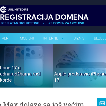
TVER
MOBILNI
INTERNET
BIZNIS
BEZBE
Phone 17 u
rednarudžbama ruši
Apple predstavio iPhone
ekorde
17
o Max dolaze sa još većim