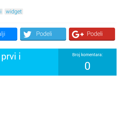
i
widget
lji
Podeli
Podeli
prvi i
Broj komentara:
0
!