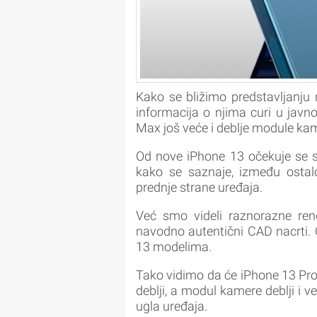
Kako se bližimo predstavljanju 
informacija o njima curi u javno
Max još veće i deblje module ka
Od nove iPhone 13 očekuje se sm
kako se saznaje, između osta
prednje strane uređaja.
Već smo videli raznorazne rend
navodno autentični CAD nacrti. 
13 modelima.
Tako vidimo da će iPhone 13 Pro
deblji, a modul kamere deblji i 
ugla uređaja.