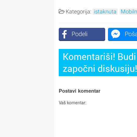
Kategorija:
istaknuta
Mobiln
Podeli
Poša
Komentariši! Budi 
započni diskusiju
Postavi komentar
Vaš komentar: