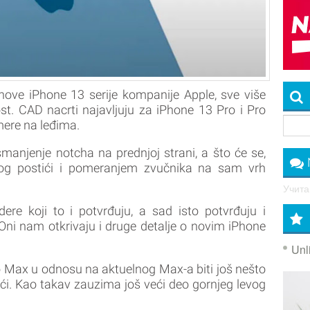
nove iPhone 13 serije kompanije Apple, sve više
st. CAD nacrti najavljuju za iPhone 13 Pro i Pro
mere na leđima.
anjenje notcha na prednjoj strani, a što će se,
log postići i pomeranjem zvučnika na sam vrh
Учитав
ere koji to i potvrđuju, a sad isto potvrđuju i
Oni nam otkrivaju i druge detalje o novim iPhone
Unl
 Max u odnosu na aktuelnog Max-a biti još nešto
veći. Kao takav zauzima još veći deo gornjeg levog