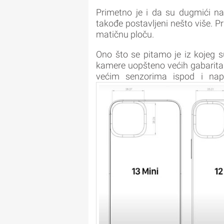
Primetno je i da su dugmići na
takođe postavljeni nešto više. P
matičnu ploču.
Ono što se pitamo je iz kojeg s
kamere uopšteno većih gabarita
većim senzorima ispod i napr