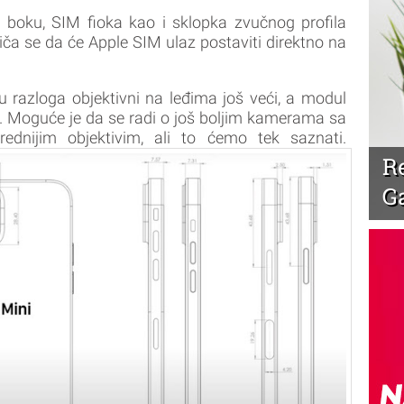
 boku, SIM fioka kao i sklopka zvučnog profila
riča se da će Apple SIM ulaz postaviti direktno na
u razloga objektivni na leđima još veći, a modul
. Moguće je da se radi o još boljim kamerama sa
ednijim objektivim, ali to ćemo tek saznati.
R
G