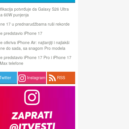
ifikacija potvrđuje da Galaxy S26 Ultra
a 60W punjenja
one 17 u prednarudžbama ruši rekorde
e predstavio iPhone 17
e otkriva iPhone Air: najtanjiji i najlakši
one do sada, sa snagom Pro modela
e predstavio iPhone 17 Pro i iPhone 17
Max telefone
Twitter
Instagram
RSS