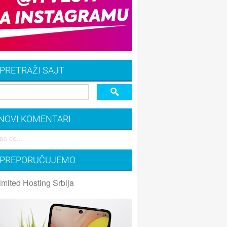
PRETRAŽI SAJT
NOVI KOMENTARI
а се...
PREPORUČUJEMO
imited Hosting Srbija