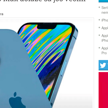
Sert
nem
ra
iPh
Appl
Appl
iPh
Appl
Pro 