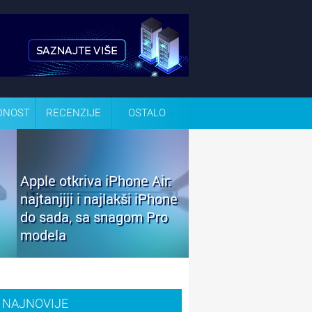
DNOST
RECENZIJE
OSTALO
Apple otkriva iPhone Air:
najtanjiji i najlakši iPhone
do sada, sa snagom Pro
modela
NAJNOVIJE