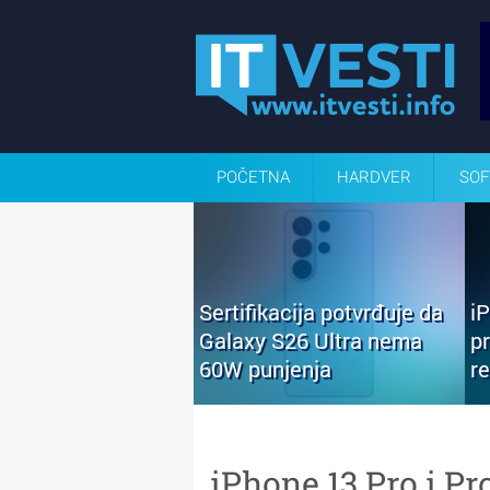
POČETNA
HARDVER
SOF
Sertifikacija potvrđuje da
i
Galaxy S26 Ultra nema
p
60W punjenja
r
iPhone 13 Pro i Pr