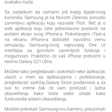
svakako može.
Sa zadatkom da namami još kojeg Apple-ovog
korisnika, Samsung je na Novom Zelandu ponudio
zanimljivu aplikaciju koju nazvaše iTest. Reč je o
web aplikaciji koju ćete jednostavno postaviti na
početni ekran svog iPhone-a. Pokretanjem iTest-a
na ekranu iPhone-a dobićete navodno vernu
simulaciju Samsung-ovog najnovijeg One UI
interfejsa sa gomilom zanimljivih funkcija i
mogućnosti. Praktično će vaš iPhone pretvoriti u
recimo Galaxy S21 Ultra.
Možete tako pregledavati i pokretati neke aplikacije,
ulaziti u meni sa aplikacijama i podešavanja,
pregledavati sadržaj Galaxy Store prodavnice, a za
sve to vreme čak će vam pristizati i lažna
obaveštenja kako biste stekli utisak kako
funkcioniše sistem obaveštenja.
Možete pokretati Samsung-ovu kameru, preuzimati