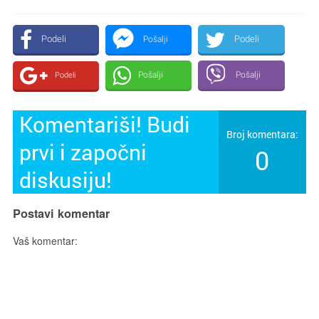
Podeli
Podeli
Pošalji
Pošalji
Pošalji
Podeli
Komentariši! Budi
Broj komentara:
prvi i započni
0
diskusiju!
Postavi komentar
Vaš komentar: