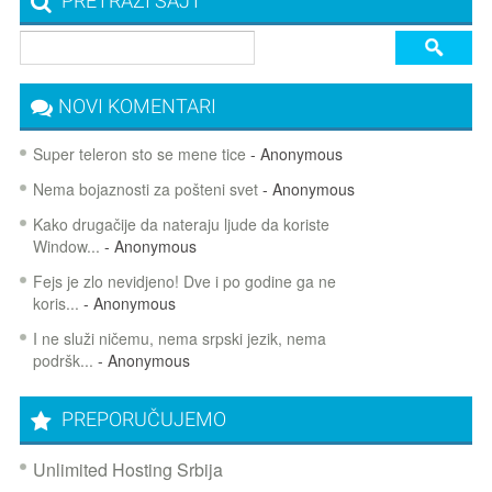
PRETRAŽI SAJT
NOVI KOMENTARI
Super teleron sto se mene tice
- Anonymous
Nema bojaznosti za pošteni svet
- Anonymous
Kako drugačije da nateraju ljude da koriste
Window...
- Anonymous
Fejs je zlo nevidjeno! Dve i po godine ga ne
koris...
- Anonymous
I ne služi ničemu, nema srpski jezik, nema
podršk...
- Anonymous
PREPORUČUJEMO
Unlimited Hosting Srbija