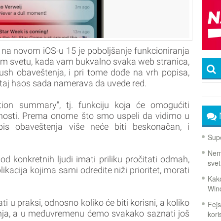
 na novom iOS-u 15 je poboljšanje funkcioniranja
om svetu, kada vam bukvalno svaka web stranica,
push obaveštenja, i pri tome dođe na vrh popisa,
 u taj haos sada namerava da uvede red.
ion summary", tj. funkciju koja će omogućiti
važnosti. Prema onome što smo uspeli da vidimo u
opis obaveštenja više neće biti beskonačan, i
Supe
Nema
d konkretnih ljudi imati priliku pročitati odmah,
svet
ikacija kojima sami odredite niži prioritet, morati
Kako
Win
 u praksi, odnosno koliko će biti korisni, a koliko
Fejs
nja, a u međuvremenu ćemo svakako saznati još
koris