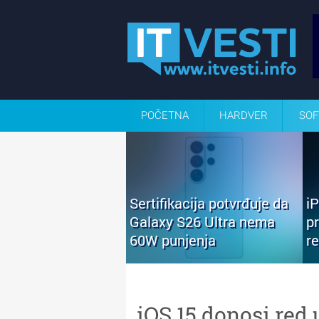
POČETNA
HARDVER
SOF
Sertifikacija potvrđuje da
i
Galaxy S26 Ultra nema
p
60W punjenja
r
iOS 15 donosi red 