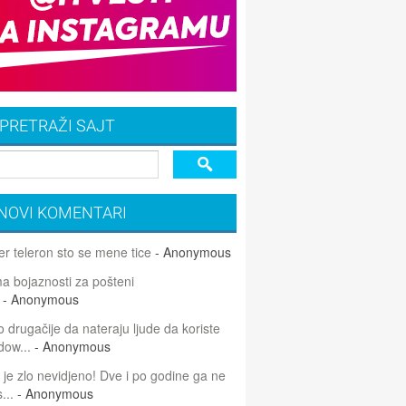
PRETRAŽI SAJT
NOVI KOMENTARI
r teleron sto se mene tice
- Anonymous
 bojaznosti za pošteni
- Anonymous
 drugačije da nateraju ljude da koriste
dow...
- Anonymous
 je zlo nevidjeno! Dve i po godine ga ne
...
- Anonymous