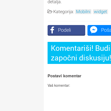
detalja.
Kategorija:
Mobilni
widget
Podeli
Poša
Komentariši! Budi 
započni diskusiju
Postavi komentar
Vaš komentar: