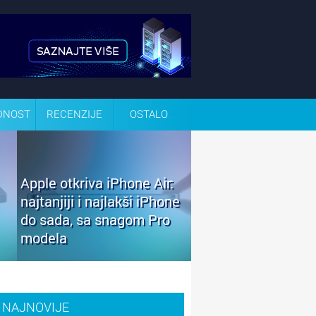
DNOST
RECENZIJE
OSTALO
Apple otkriva iPhone Air:
najtanjiji i najlakši iPhone
do sada, sa snagom Pro
modela
NAJNOVIJE