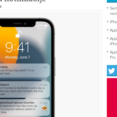
a
Sert
nem
iPh
Appl
Appl
iPh
Appl
Pro 