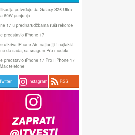
ifikacija potvrđuje da Galaxy S26 Ultra
a 60W punjenja
one 17 u prednarudžbama ruši rekorde
e predstavio iPhone 17
e otkriva iPhone Air: najtanjiji i najlakši
one do sada, sa snagom Pro modela
e predstavio iPhone 17 Pro i iPhone 17
Max telefone
Twitter
Instagram
RSS