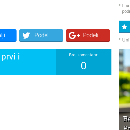
I ne
podr
lji
Podeli
Podeli
Unl
prvi i
Broj komentara:
0
!
Re
P