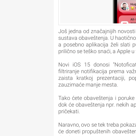
Još jedna od značajnijih novosti
sustava obaveštenja. U haotičn
a posebno aplikacija želi slati 
prilično se teško snaći, a Apple
Novi iOS 15 donosi "Notoficat
filtriranje notifikacija prema 
zaista kratkoj prezentaciji, p
zauzimaće manje mesta.
Tako ćete obaveštenja i poruke o
dok će obaveštenja npr. nekih apl
pričekati.
Naravno, ovo se tek treba pokazati
će doneti propuštenih obavešte