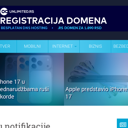
TVER
MOBILNI
INTERNET
BIZNIS
BEZBE
Phone 17 u
rednarudžbama ruši
Apple predstavio iPhone
ekorde
17
u notifikacije