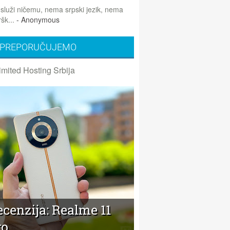
 služi ničemu, nema srpski jezik, nema
šk...
- Anonymous
PREPORUČUJEMO
imited Hosting Srbija
cenzija: Realme 11
ro