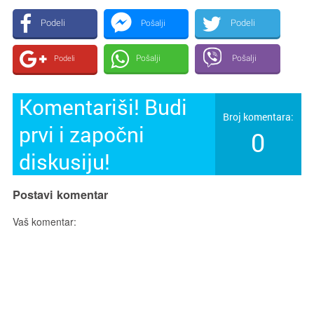
Podeli
Podeli
Pošalji
Pošalji
Pošalji
Podeli
Komentariši! Budi
Broj komentara:
prvi i započni
0
diskusiju!
Postavi komentar
Vaš komentar: