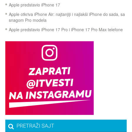
Apple predstavio iPhone 17
Apple otkriva iPhone Air: najtanjiji i najlakši iPhone do sada, sa
snagom Pro modela
Apple predstavio iPhone 17 Pro i iPhone 17 Pro Max telefone
PRETRAŽI SAJT