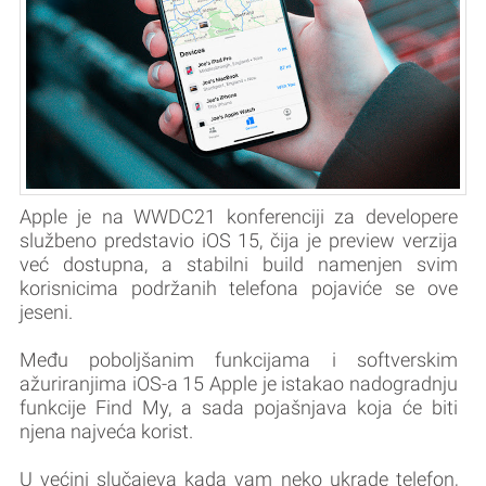
Apple je na WWDC21 konferenciji za developere
službeno predstavio iOS 15, čija je preview verzija
već dostupna, a stabilni build namenjen svim
korisnicima podržanih telefona pojaviće se ove
jeseni.
Među poboljšanim funkcijama i softverskim
ažuriranjima iOS-a 15 Apple je istakao nadogradnju
funkcije Find My, a sada pojašnjava koja će biti
njena najveća korist.
U većini slučajeva kada vam neko ukrade telefon,