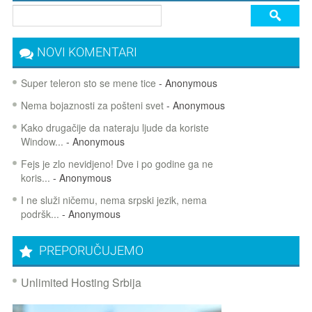
NOVI KOMENTARI
Super teleron sto se mene tice
- Anonymous
Nema bojaznosti za pošteni svet
- Anonymous
Kako drugačije da nateraju ljude da koriste
Window...
- Anonymous
Fejs je zlo nevidjeno! Dve i po godine ga ne
koris...
- Anonymous
I ne služi ničemu, nema srpski jezik, nema
podršk...
- Anonymous
PREPORUČUJEMO
Unlimited Hosting Srbija