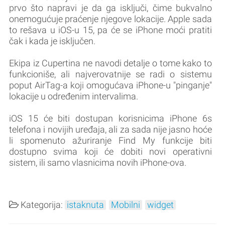
prvo što napravi je da ga isključi, čime bukvalno
onemogućuje praćenje njegove lokacije. Apple sada
to rešava u iOS-u 15, pa će se iPhone moći pratiti
čak i kada je isključen.
Ekipa iz Cupertina ne navodi detalje o tome kako to
funkcioniše, ali najverovatnije se radi o sistemu
poput AirTag-a koji omogućava iPhone-u "pinganje"
lokacije u određenim intervalima.
iOS 15 će biti dostupan korisnicima iPhone 6s
telefona i novijih uređaja, ali za sada nije jasno hoće
li spomenuto ažuriranje Find My funkcije biti
dostupno svima koji će dobiti novi operativni
sistem, ili samo vlasnicima novih iPhone-ova.
Kategorija:
istaknuta
Mobilni
widget