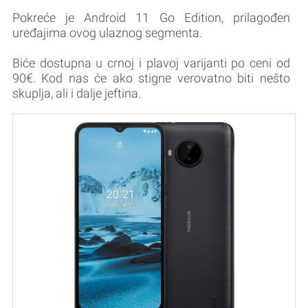
Pokreće je Android 11 Go Edition, prilagođen
uređajima ovog ulaznog segmenta.
Biće dostupna u crnoj i plavoj varijanti po ceni od
90€. Kod nas će ako stigne verovatno biti nešto
skuplja, ali i dalje jeftina.