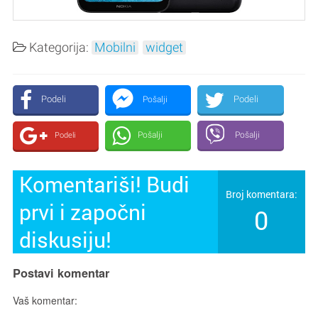
Kategorija:
Mobilni
widget
Podeli
Podeli
Pošalji
Pošalji
Pošalji
Podeli
Komentariši! Budi
Broj komentara:
prvi i započni
0
diskusiju!
Postavi komentar
Vaš komentar: