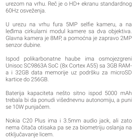
urezom na vrhu. Reč je o HD+ ekranu standardnog
60Hz osveženja.
U urezu na vrhu fura 5MP selfie kameru, a na
leđima cirkularni modul kamere sa dva objektiva.
Glavna kamera je 8MP, a pomoćna je zapravo 2MP
senzor dubine.
Ispod polikarbonatne haube ima osmojezgreni
Unisoc SC9863A SoC (8x Cortex A55) sa 3GB RAM-
a i 32GB data memorije uz podršku za microSD
kartice do 256GB.
Baterija kapaciteta nešto sitno ispod 5000 mAh
trebala bi da ponudi višednevnu autonomiju, a puni
se 10W punjačem.
Nokia C20 Plus ima i 3.5mm audio jack, ali zato
nema čitača otisaka pa se za biometriju oslanja na
otključavanje licem.