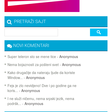
PRETRAŽI SAJT
NOVI KOMENTARI
Super teleron sto se mene tice
- Anonymous
Nema bojaznosti za pošteni svet
- Anonymous
Kako drugačije da nateraju ljude da koriste
Window...
- Anonymous
Fejs je zlo nevidjeno! Dve i po godine ga ne
koris...
- Anonymous
I ne služi ničemu, nema srpski jezik, nema
podršk...
- Anonymous