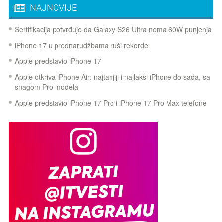
NAJNOVIJE
Sertifikacija potvrđuje da Galaxy S26 Ultra nema 60W punjenja
iPhone 17 u prednarudžbama ruši rekorde
Apple predstavio iPhone 17
Apple otkriva iPhone Air: najtanjiji i najlakši iPhone do sada, sa
snagom Pro modela
Apple predstavio iPhone 17 Pro i iPhone 17 Pro Max telefone