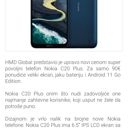
HMD Global predstavio je upravo novi cenom super
povoljni telefon Nokia C20 Plus. Za samo 90€
ponudiće veliki ekran, jaku bateriju i Android 11 Go
Edition.
Nokia C20 Plus onim što nudi zadovoljiće one
najmanje zahtevne korisnike, koji usput ne žele da
potroše puno.
Dizajnom je vrlo nalik na brojne nove Nokia
telefone. Nokia C20 Plus ima 6.5″ IPS LCD ekran sa