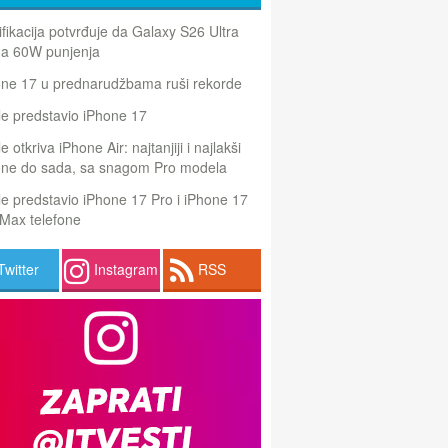
ifikacija potvrđuje da Galaxy S26 Ultra
a 60W punjenja
one 17 u prednarudžbama ruši rekorde
e predstavio iPhone 17
e otkriva iPhone Air: najtanjiji i najlakši
one do sada, sa snagom Pro modela
e predstavio iPhone 17 Pro i iPhone 17
Max telefone
Twitter
Instagram
RSS