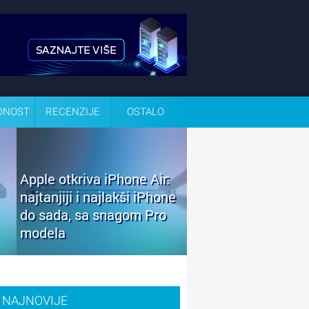
DNOST
RECENZIJE
OSTALO
Apple otkriva iPhone Air:
najtanjiji i najlakši iPhone
do sada, sa snagom Pro
modela
NAJNOVIJE