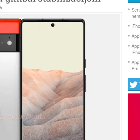
a
Sert
nem
iPh
Appl
Appl
iPh
Appl
Pro 