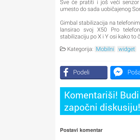
Sve će pratiti i još veći se
umesto do sada uobičajenog So
Gimbal stabilizacija na telefonim
lansirao svoj X50 Pro telefo
stabilizaciju po X i Y osi kako to č
Kategorija:
Mobilni
widget
Podeli
Poša
Komentariši! Budi 
započni diskusiju
Postavi komentar