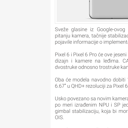
Sveže glasine iz Google-ovog 
pitanju kamera, tačnije stabiliza
pojavile informacije o implementa
Pixel 6 i Pixel 6 Pro će ove jesen
dizajn i kamere na leđima. CAD
dvostruke odnosno trostruke kame
Oba će modela navodno dobiti 12
6.67″ u QHD+ rezoluciji za Pixel 6
Usko povezano sa novim kameram
po meri izrađenim NPU i SP jed
gimbal stabilizaciju, koja bi mor
OIS.