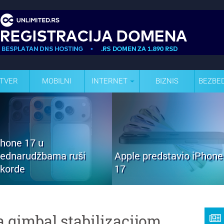
TVER
MOBILNI
INTERNET
BIZNIS
BEZBE
Phone 17 u
rednarudžbama ruši
Apple predstavio iPhone
ekorde
17
a gimbal stabilizacijom