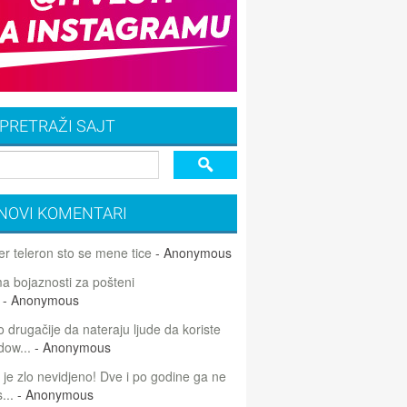
PRETRAŽI SAJT
NOVI KOMENTARI
r teleron sto se mene tice
- Anonymous
 bojaznosti za pošteni
- Anonymous
 drugačije da nateraju ljude da koriste
dow...
- Anonymous
 je zlo nevidjeno! Dve i po godine ga ne
...
- Anonymous