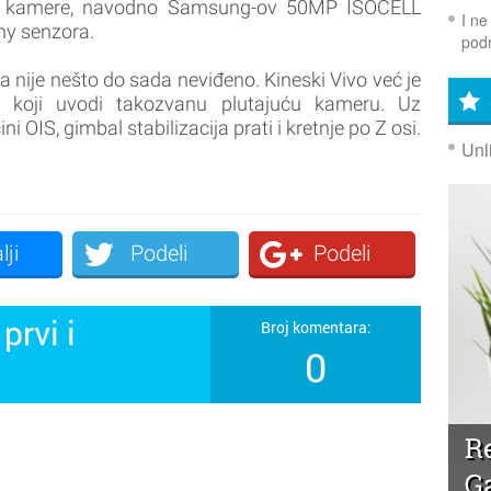
nzor kamere, navodno Samsung-ov 50MP ISOCELL
I ne
ny senzora.
podr
a nije nešto do sada neviđeno. Kineski Vivo već je
n koji uvodi takozvanu plutajuću kameru. Uz
ini OIS, gimbal stabilizacija prati i kretnje po Z osi.
Unl
lji
Podeli
Podeli
prvi i
Broj komentara:
0
!
R
G