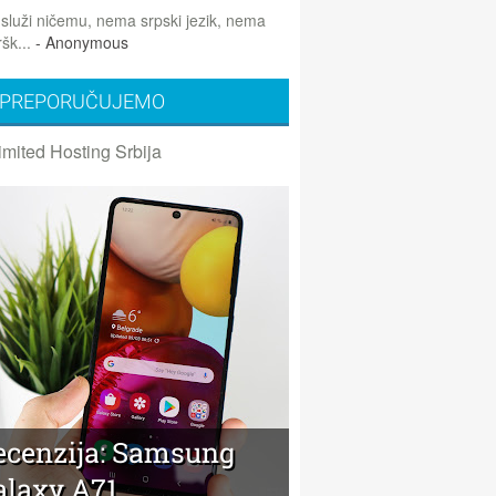
 služi ničemu, nema srpski jezik, nema
šk...
- Anonymous
PREPORUČUJEMO
imited Hosting Srbija
ecenzija: Samsung
alaxy A71