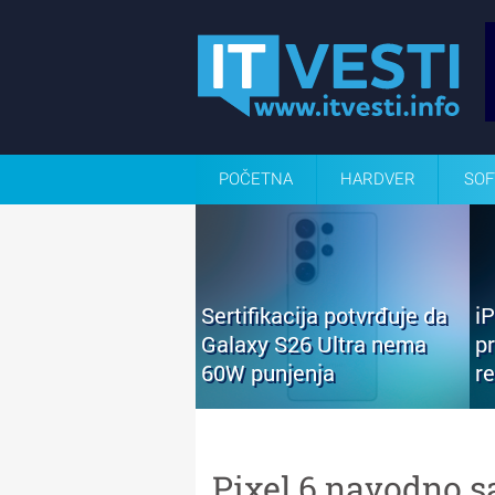
POČETNA
HARDVER
SOF
Sertifikacija potvrđuje da
i
Galaxy S26 Ultra nema
p
60W punjenja
r
Pixel 6 navodno s