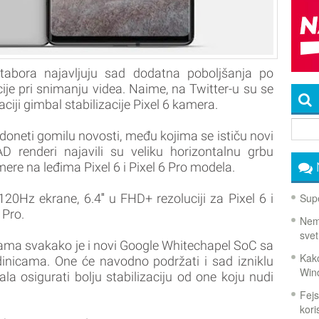
tabora najavljuju sad dodatna poboljšanja po
cije pri snimanju videa. Naime, na Twitter-u su se
ciji gimbal stabilizacije Pixel 6 kamera.
i doneti gomilu novosti, među kojima se ističu novi
 renderi najavili su veliku horizontalnu grbu
re na leđima Pixel 6 i Pixel 6 Pro modela.
Supe
0Hz ekrane, 6.4″ u FHD+ rezoluciji za Pixel 6 i
 Pro.
Nema
svet
a svakako je i novi Google Whitechapel SoC sa
Kako
inicama. One će navodno podržati i sad izniklu
Win
ala osigurati bolju stabilizaciju od one koju nudi
Fejs
koris