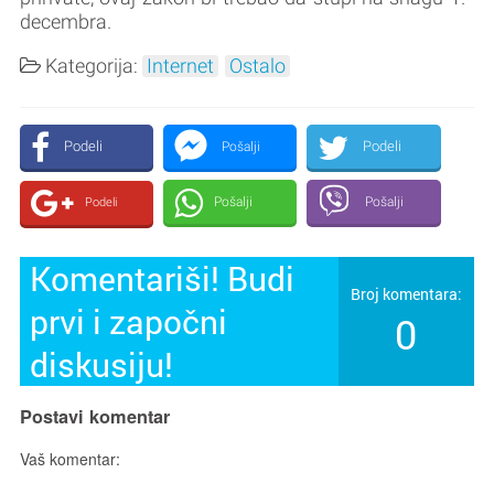
decembra.
Kategorija:
Internet
Ostalo
Podeli
Podeli
Pošalji
Pošalji
Pošalji
Podeli
Komentariši! Budi
Broj komentara:
prvi i započni
0
diskusiju!
Postavi komentar
Vaš komentar: