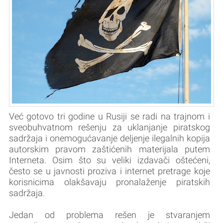
Već gotovo tri godine u Rusiji se radi na trajnom i
sveobuhvatnom rešenju za uklanjanje piratskog
sadržaja i onemogućavanje deljenje ilegalnih kopija
autorskim pravom zaštićenih materijala putem
Interneta. Osim što su veliki izdavači oštećeni,
često se u javnosti proziva i internet pretrage koje
korisnicima olakšavaju pronalaženje piratskih
sadržaja.
Jedan od problema rešen je stvaranjem