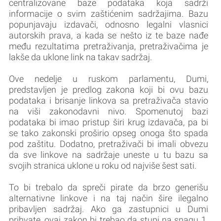
centralizovane baze podataka koja sadrži
informacije o svim zaštićenim sadržajima. Bazu
popunjavaju izdavači, odnosno legalni vlasnici
autorskih prava, a kada se nešto iz te baze nađe
među rezultatima pretraživanja, pretraživačima je
lakše da uklone link na takav sadržaj.
Ove nedelje u ruskom parlamentu, Dumi,
predstavljen je predlog zakona koji bi ovu bazu
podataka i brisanje linkova sa pretraživača stavio
na viši zakonodavni nivo. Spomenutoj bazi
podataka bi imao pristup širi krug izdavača, pa bi
se tako zakonski proširio opseg onoga što spada
pod zaštitu. Dodatno, pretraživači bi imali obvezu
da sve linkove na sadržaje uneste u tu bazu sa
svojih stranica uklone u roku od najviše šest sati.
To bi trebalo da spreči pirate da brzo generišu
alternativne linkove i na taj način šire ilegalno
pribavljen sadržaj. Ako ga zastupnici u Dumi
prihvate, ovaj zakon bi trebao da stupi na snagu 1.