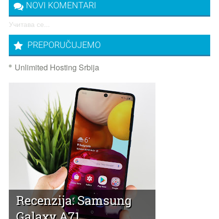
NOVI KOMENTARI
Учитава се...
PREPORUČUJEMO
Unlimited Hosting Srbija
Recenzija: Samsung
Galaxy A71