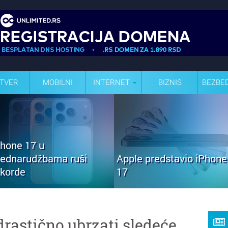
TVER
MOBILNI
INTERNET
BIZNIS
BEZBE
Phone 17 u
rednarudžbama ruši
Apple predstavio iPhone
ekorde
17
drastično ubrzati sledeće