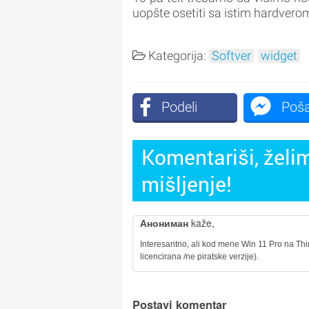
uopšte osetiti sa istim hardvero
Kategorija:
Softver
widget
Podeli
Poša
Komentariši, želim
mišljenje!
Анониман
kaže,
Interesantno, ali kod mene Win 11 Pro na Th
licencirana /ne piratske verzije).
Postavi komentar