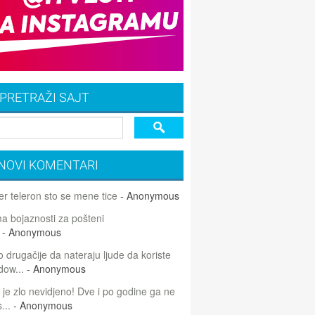
PRETRAŽI SAJT
NOVI KOMENTARI
r teleron sto se mene tice
- Anonymous
 bojaznosti za pošteni
- Anonymous
 drugačije da nateraju ljude da koriste
dow...
- Anonymous
 je zlo nevidjeno! Dve i po godine ga ne
...
- Anonymous