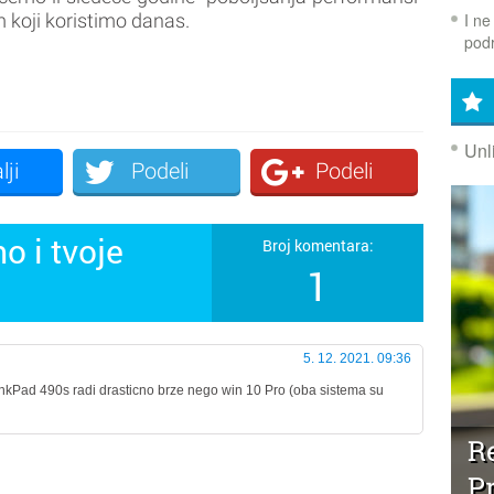
I ne
m koji koristimo danas.
podr
Unl
lji
Podeli
Podeli
o i tvoje
Broj komentara:
1
5. 12. 2021. 09:36
inkPad 490s radi drasticno brze nego win 10 Pro (oba sistema su
Re
P