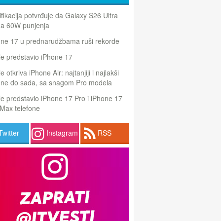
ifikacija potvrđuje da Galaxy S26 Ultra
a 60W punjenja
one 17 u prednarudžbama ruši rekorde
e predstavio iPhone 17
e otkriva iPhone Air: najtanjiji i najlakši
one do sada, sa snagom Pro modela
e predstavio iPhone 17 Pro i iPhone 17
Max telefone
Twitter
Instagram
RSS