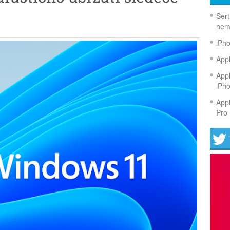
Sert
nem
iPh
Appl
Appl
iPh
Appl
Pro 