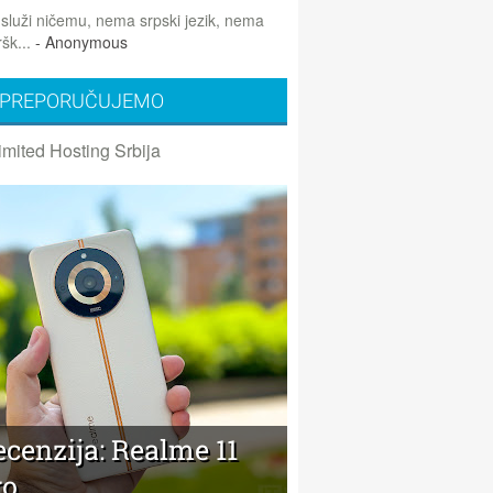
 služi ničemu, nema srpski jezik, nema
šk...
- Anonymous
PREPORUČUJEMO
imited Hosting Srbija
cenzija: Realme 11
ro