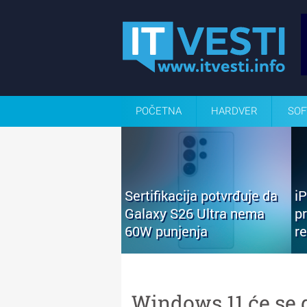
POČETNA
HARDVER
SOF
Sertifikacija potvrđuje da
i
Galaxy S26 Ultra nema
p
60W punjenja
r
Windows 11 će se 