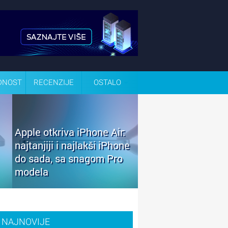
DNOST
RECENZIJE
OSTALO
Apple otkriva iPhone Air:
najtanjiji i najlakši iPhone
do sada, sa snagom Pro
modela
NAJNOVIJE