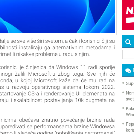
je se sve više širi svetom, a čak i korisnici čiji su
bilnosti instaliraju ga alternativnim metodama i
imetili nikakve probleme u radu s njim.
korisnici je činjenica da Windows 11 radi sporije
gi žalili Microsoft-u zbog toga. Sve njih će
monda, u kojoj Microsoft kaže da će mu rad na
Supe
us u razvoju operativnog sistema tokom 2022.
Nema
 startovanje OS-a i renderovanje UI elemenata na
svet
raju i skalabilnost postavljanja 10k dugmeta na
Kako
Win
isnicima obećava znatno povećanje brzine rada
Fejs
upoređivati sa performansama brzine Windowsa
koris
emo li sledeće godine "poboljšanja performansi"