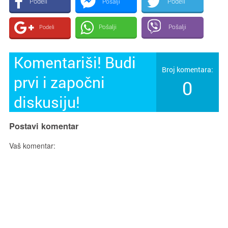
Podeli
Podeli
Pošalji
Pošalji
Pošalji
Podeli
Komentariši! Budi
Broj komentara:
prvi i započni
0
diskusiju!
Postavi komentar
Vaš komentar: