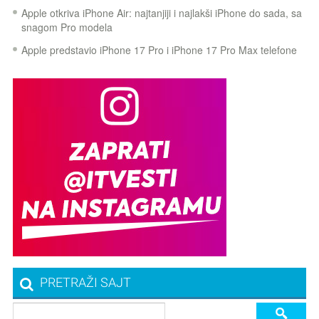
Apple otkriva iPhone Air: najtanjiji i najlakši iPhone do sada, sa
snagom Pro modela
Apple predstavio iPhone 17 Pro i iPhone 17 Pro Max telefone
PRETRAŽI SAJT