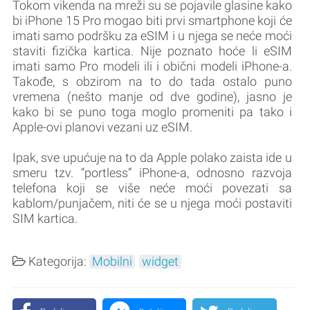
Tokom vikenda na mreži su se pojavile glasine kako
bi iPhone 15 Pro mogao biti prvi smartphone koji će
imati samo podršku za eSIM i u njega se neće moći
staviti fizička kartica. Nije poznato hoće li eSIM
imati samo Pro modeli ili i obični modeli iPhone-a.
Takođe, s obzirom na to do tada ostalo puno
vremena (nešto manje od dve godine), jasno je
kako bi se puno toga moglo promeniti pa tako i
Apple-ovi planovi vezani uz eSIM.
Ipak, sve upućuje na to da Apple polako zaista ide u
smeru tzv. “portless” iPhone-a, odnosno razvoja
telefona koji se više neće moći povezati sa
kablom/punjačem, niti će se u njega moći postaviti
SIM kartica.
Kategorija:
Mobilni
widget