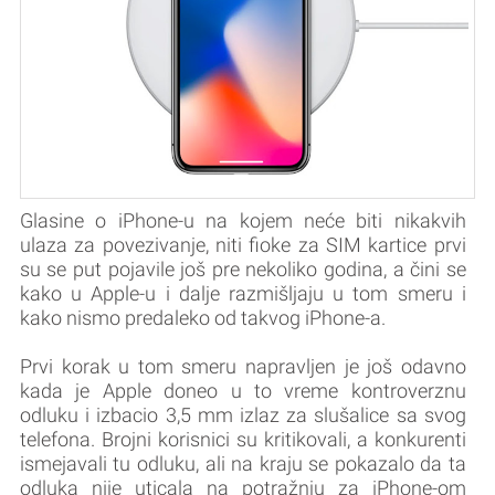
Glasine o iPhone-u na kojem neće biti nikakvih
ulaza za povezivanje, niti fioke za SIM kartice prvi
su se put pojavile još pre nekoliko godina, a čini se
kako u Apple-u i dalje razmišljaju u tom smeru i
kako nismo predaleko od takvog iPhone-a.
Prvi korak u tom smeru napravljen je još odavno
kada je Apple doneo u to vreme kontroverznu
odluku i izbacio 3,5 mm izlaz za slušalice sa svog
telefona. Brojni korisnici su kritikovali, a konkurenti
ismejavali tu odluku, ali na kraju se pokazalo da ta
odluka nije uticala na potražnju za iPhone-om