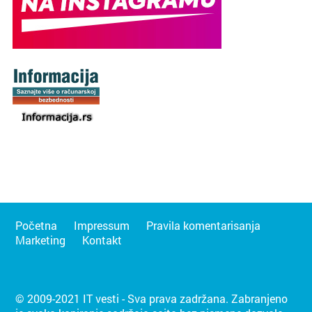
Početna
Impressum
Pravila komentarisanja
Marketing
Kontakt
© 2009-2021 IT vesti - Sva prava zadržana. Zabranjeno