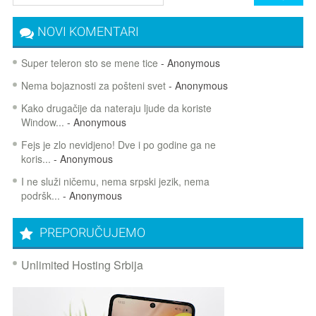
NOVI KOMENTARI
Super teleron sto se mene tice
- Anonymous
Nema bojaznosti za pošteni svet
- Anonymous
Kako drugačije da nateraju ljude da koriste
Window...
- Anonymous
Fejs je zlo nevidjeno! Dve i po godine ga ne
koris...
- Anonymous
I ne služi ničemu, nema srpski jezik, nema
podršk...
- Anonymous
PREPORUČUJEMO
Unlimited Hosting Srbija