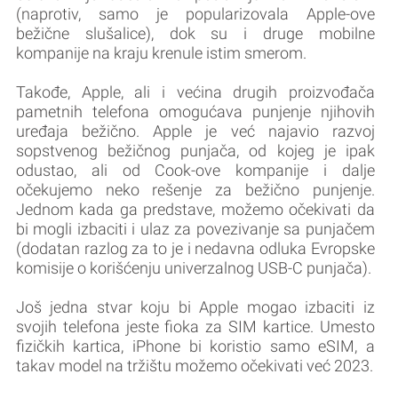
(naprotiv, samo je popularizovala Apple-ove
bežične slušalice), dok su i druge mobilne
kompanije na kraju krenule istim smerom.
Takođe, Apple, ali i većina drugih proizvođača
pametnih telefona omogućava punjenje njihovih
uređaja bežično. Apple je već najavio razvoj
sopstvenog bežičnog punjača, od kojeg je ipak
odustao, ali od Cook-ove kompanije i dalje
očekujemo neko rešenje za bežično punjenje.
Jednom kada ga predstave, možemo očekivati da
bi mogli izbaciti i ulaz za povezivanje sa punjačem
(dodatan razlog za to je i nedavna odluka Evropske
komisije o korišćenju univerzalnog USB-C punjača).
Još jedna stvar koju bi Apple mogao izbaciti iz
svojih telefona jeste fioka za SIM kartice. Umesto
fizičkih kartica, iPhone bi koristio samo eSIM, a
takav model na tržištu možemo očekivati već 2023.