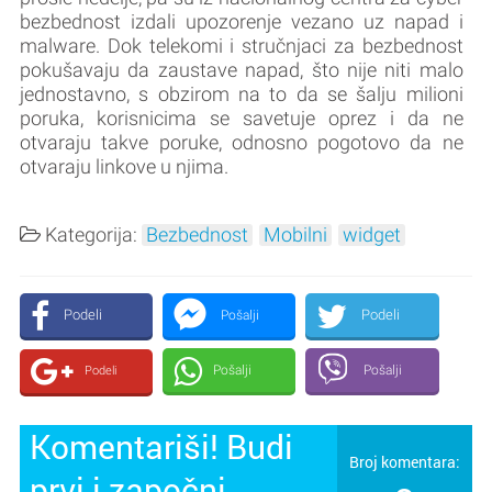
bezbednost izdali upozorenje vezano uz napad i
malware. Dok telekomi i stručnjaci za bezbednost
pokušavaju da zaustave napad, što nije niti malo
jednostavno, s obzirom na to da se šalju milioni
poruka, korisnicima se savetuje oprez i da ne
otvaraju takve poruke, odnosno pogotovo da ne
otvaraju linkove u njima.
Kategorija:
Bezbednost
Mobilni
widget
Podeli
Podeli
Pošalji
Pošalji
Pošalji
Podeli
Komentariši! Budi
Broj komentara:
prvi i započni