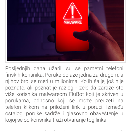
Posljednjih dana užarili su se pametni telefoni
finskih korisnika. Poruke dolaze jedna za drugom, a
njihov broj se meri u milionima. Ko ih šalje, još nije
poznato, ali poznat je razlog - žele da zaraze što
više korisnika malwareom FluBot koji je skriven u
porukama, odnosno koji se može preuzeti na
telefon klikom na priloženi link u poruci. Između
ostalog, poruke sadrže i glasovno obaveštenje u
kojoj se od korisnika traži otvaranje tog linka.