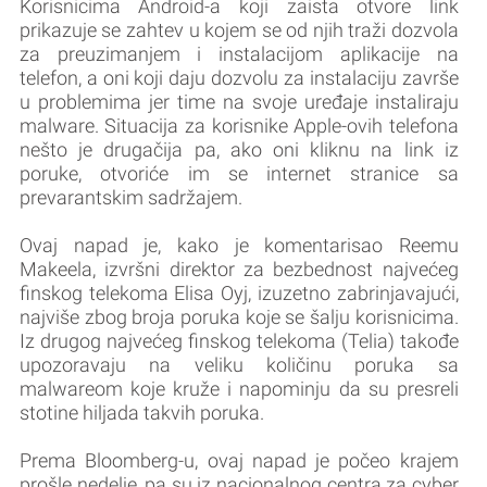
Korisnicima Android-a koji zaista otvore link
prikazuje se zahtev u kojem se od njih traži dozvola
za preuzimanjem i instalacijom aplikacije na
telefon, a oni koji daju dozvolu za instalaciju završe
u problemima jer time na svoje uređaje instaliraju
malware. Situacija za korisnike Apple-ovih telefona
nešto je drugačija pa, ako oni kliknu na link iz
poruke, otvoriće im se internet stranice sa
prevarantskim sadržajem.
Ovaj napad je, kako je komentarisao Reemu
Makeela, izvršni direktor za bezbednost najvećeg
finskog telekoma Elisa Oyj, izuzetno zabrinjavajući,
najviše zbog broja poruka koje se šalju korisnicima.
Iz drugog najvećeg finskog telekoma (Telia) takođe
upozoravaju na veliku količinu poruka sa
malwareom koje kruže i napominju da su presreli
stotine hiljada takvih poruka.
Prema Bloomberg-u, ovaj napad je počeo krajem
prošle nedelje, pa su iz nacionalnog centra za cyber