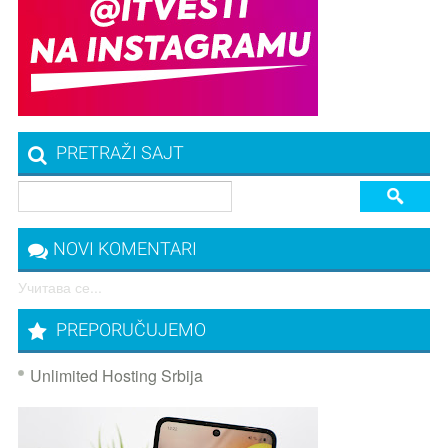
PRETRAŽI SAJT
NOVI KOMENTARI
Учитава се...
PREPORUČUJEMO
Unlimited Hosting Srbija