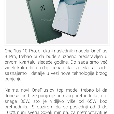
OnePlus 10 Pro, direktni naslednik modela OnePlus
9 Pro, trebao bi da bude službeno predstavljen u
prvom kvartalu sledeće godine. Do sada smo već
videli kako bi uređaj trebao da izgleda, a sada
saznajemo i detalje u vezi nove tehnologije brzog
punjenja.
Naime, novi OnePlus-ov top model trebao bi da
donese još brže punjenje od svog prethodnika, i to
snage 80W, što je vidljivo više od 65W kod
prethodnika. S obzirom da se poslednji od 0 do
100% puni svega 30-ak minuta, za pretpostaviti je