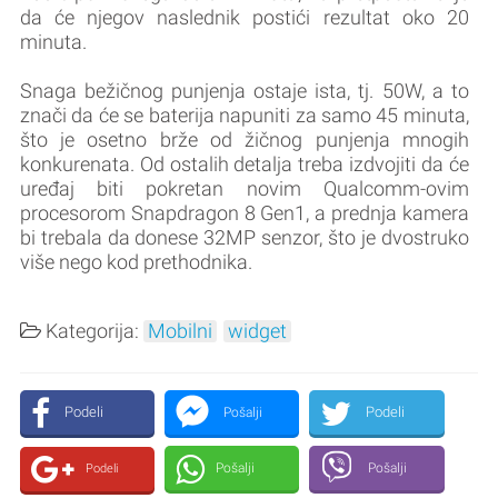
da će njegov naslednik postići rezultat oko 20
minuta.
Snaga bežičnog punjenja ostaje ista, tj. 50W, a to
znači da će se baterija napuniti za samo 45 minuta,
što je osetno brže od žičnog punjenja mnogih
konkurenata. Od ostalih detalja treba izdvojiti da će
uređaj biti pokretan novim Qualcomm-ovim
procesorom Snapdragon 8 Gen1, a prednja kamera
bi trebala da donese 32MP senzor, što je dvostruko
više nego kod prethodnika.
Kategorija:
Mobilni
widget
Podeli
Podeli
Pošalji
Pošalji
Pošalji
Podeli