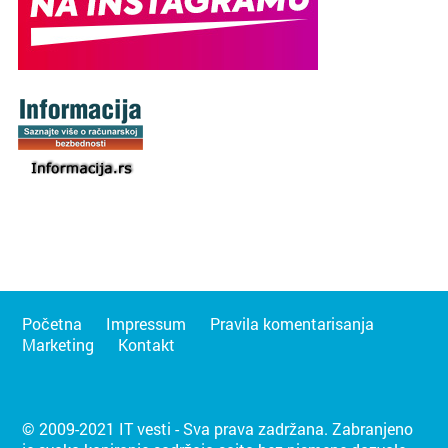
Početna
Impressum
Pravila komentarisanja
Marketing
Kontakt
© 2009-2021 IT vesti - Sva prava zadržana. Zabranjeno