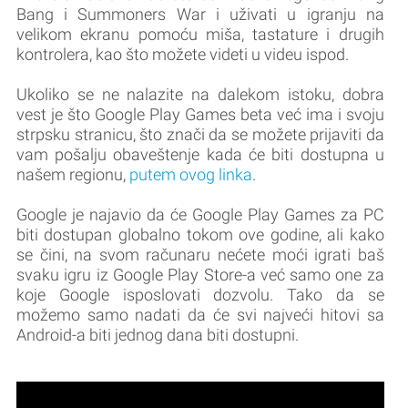
Bang i Summoners War i uživati u igranju na
velikom ekranu pomoću miša, tastature i drugih
kontrolera, kao što možete videti u videu ispod.
Ukoliko se ne nalazite na dalekom istoku, dobra
vest je što Google Play Games beta već ima i svoju
strpsku stranicu, što znači da se možete prijaviti da
vam pošalju obaveštenje kada će biti dostupna u
našem regionu,
putem ovog linka
.
Google je najavio da će Google Play Games za PC
biti dostupan globalno tokom ove godine, ali kako
se čini, na svom računaru nećete moći igrati baš
svaku igru iz Google Play Store-a već samo one za
koje Google isposlovati dozvolu. Tako da se
možemo samo nadati da će svi najveći hitovi sa
Android-a biti jednog dana biti dostupni.