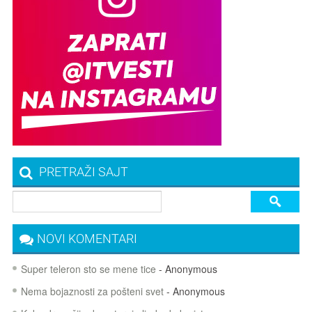
PRETRAŽI SAJT
NOVI KOMENTARI
Super teleron sto se mene tice
- Anonymous
Nema bojaznosti za pošteni svet
- Anonymous