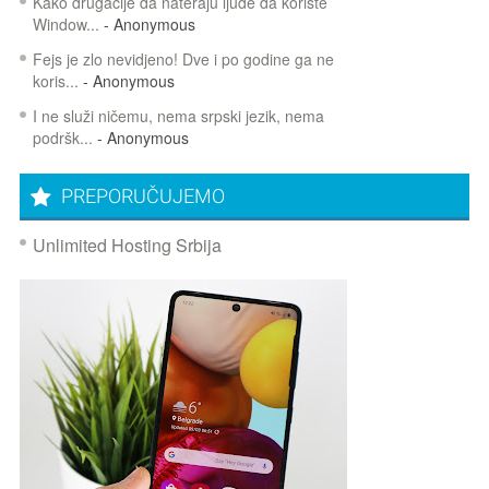
Kako drugačije da nateraju ljude da koriste
Window...
- Anonymous
Fejs je zlo nevidjeno! Dve i po godine ga ne
koris...
- Anonymous
I ne služi ničemu, nema srpski jezik, nema
podršk...
- Anonymous
PREPORUČUJEMO
Unlimited Hosting Srbija