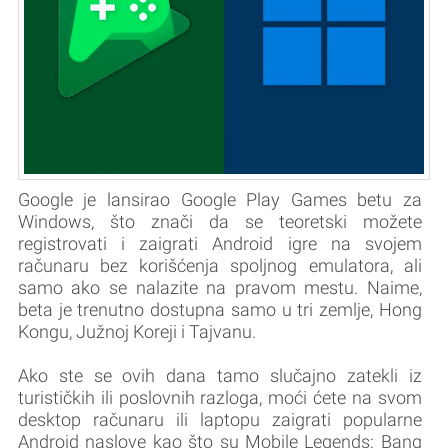
Google je lansirao Google Play Games betu za
Windows, što znači da se teoretski možete
registrovati i zaigrati Android igre na svojem
računaru bez korišćenja spoljnog emulatora, ali
samo ako se nalazite na pravom mestu. Naime,
beta je trenutno dostupna samo u tri zemlje, Hong
Kongu, Južnoj Koreji i Tajvanu.
Ako ste se ovih dana tamo slučajno zatekli iz
turističkih ili poslovnih razloga, moći ćete na svom
desktop računaru ili laptopu zaigrati popularne
Android naslove kao što su Mobile Legends: Bang