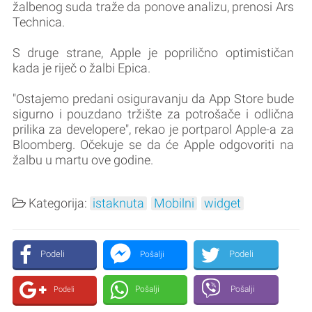
žalbenog suda traže da ponove analizu, prenosi Ars
Technica.
S druge strane, Apple je poprilično optimističan
kada je riječ o žalbi Epica.
"Ostajemo predani osiguravanju da App Store bude
sigurno i pouzdano tržište za potrošače i odlična
prilika za developere", rekao je portparol Apple-a za
Bloomberg. Očekuje se da će Apple odgovoriti na
žalbu u martu ove godine.
Kategorija:
istaknuta
Mobilni
widget
Podeli
Podeli
Pošalji
Pošalji
Pošalji
Podeli