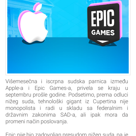
Višemesečna i iscrpna sudska parnica između
Apple-a i Epic Games-a, privela se kraju u
septembru prošle godine. Podsetimo, prema odluci
nižeg suda, tehnološki gigant iz Cupertina nije
monopolista i radi u skladu sa federalnim i
državnim zakonima SAD-a, ali ipak mora da
promeni način poslovanja.
Epic nije bio zadovoljan presudom nižeg suda, pa je