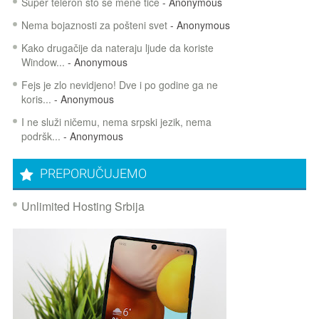
Super teleron sto se mene tice
- Anonymous
Nema bojaznosti za pošteni svet
- Anonymous
Kako drugačije da nateraju ljude da koriste
Window...
- Anonymous
Fejs je zlo nevidjeno! Dve i po godine ga ne
koris...
- Anonymous
I ne služi ničemu, nema srpski jezik, nema
podršk...
- Anonymous
PREPORUČUJEMO
Unlimited Hosting Srbija