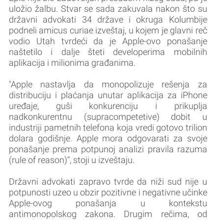
uložio žalbu. Stvar se sada zakuvala nakon što su
državni advokati 34 države i okruga Kolumbije
podneli amicus curiae izveštaj, u kojem je glavni reč
vodio Utah tvrdeći da je Apple-ovo ponašanje
naštetilo i dalje šteti developerima mobilnih
aplikacija i milionima građanima.
"Apple nastavlja da monopolizuje rešenja za
distribuciju i plaćanja unutar aplikacija za iPhone
uređaje, guši konkurenciju i prikuplja
nadkonkurentnu (supracompetetive) dobit u
industriji pametnih telefona koja vredi gotovo trilion
dolara godišnje. Apple mora odgovarati za svoje
ponašanje prema potpunoj analizi pravila razuma
(rule of reason)“, stoji u izveštaju.
Državni advokati zapravo tvrde da niži sud nije u
potpunosti uzeo u obzir pozitivne i negativne učinke
Apple-ovog ponašanja u kontekstu
antimonopolskog zakona. Drugim rečima, od