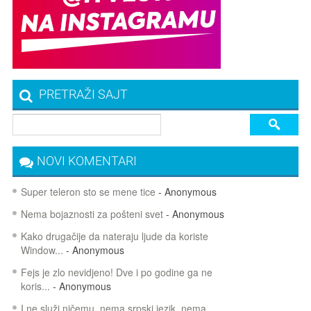
PRETRAŽI SAJT
NOVI KOMENTARI
Super teleron sto se mene tice
- Anonymous
Nema bojaznosti za pošteni svet
- Anonymous
Kako drugačije da nateraju ljude da koriste
Window...
- Anonymous
Fejs je zlo nevidjeno! Dve i po godine ga ne
koris...
- Anonymous
I ne služi ničemu, nema srpski jezik, nema