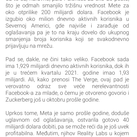
što je odmah smanjilo tržišnu vrednost Mete za
oko otprilike 200 milijardi dolara. Facebook je
izgubio oko milion dnevno aktivnih korisnika u
Severnoj Americi, gde najviše i zarađuje od
oglašavanja pa je to na kraju dovelo do ukupnog
smanjenja broja korisnika koji se svakodnevno
prijavljuju na mrežu.
Pad se, dakle, ne čini tako veliko. Facebook sada
ima 1,929 milijardi dnevno aktivnih korisnika, dok ih
je u trećem kvartalu 2021. godine imao 1,93
milijardi. Ali, kako prenosi The Verge, ovaj pad je
verovatno odraz sve veće nerelevantnosti
Facebook-a za mlade, o čemu je otvoreno govorio i
Zuckerberg još u oktobru prošle godine.
Uprkos tome, Meta je samo prošle godine, doduše
uglavnom od oglašavanja, ostvarila gotovo 40
milijardi dolara dobiti, pa se može reći da je još uvek
profitabilna. Međutim, njihov Reality Labs u kojem