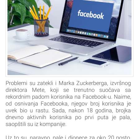
Problemi su zatekli i Marka Zuckerberga, izvršnog
direktora Mete, koji se trenutno suočava sa
rekordnim padom korisnika na Facebook-u. Naime,
od osnivanja Facebooka, njegov broj korisnika je
uvek bio u rastu. Sada, nakon 18 godina, brojka
dnevno aktivnih korisnika po prvi puta je pala,
saopštili su iz kompanije.
Uz to su, naravno, pale i dionece za oko 20 posto,