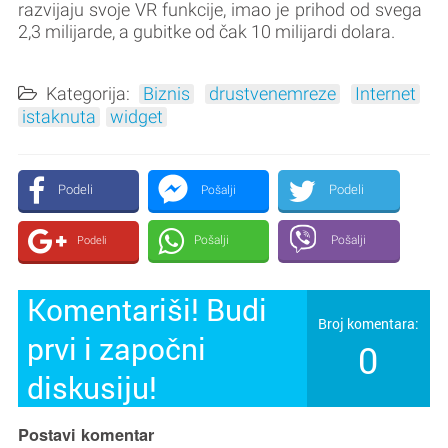
razvijaju svoje VR funkcije, imao je prihod od svega
2,3 milijarde, a gubitke od čak 10 milijardi dolara.
Kategorija:
Biznis
drustvenemreze
Internet
istaknuta
widget
Podeli
Podeli
Pošalji
Pošalji
Pošalji
Podeli
Komentariši! Budi
Broj komentara:
prvi i započni
0
diskusiju!
Postavi komentar