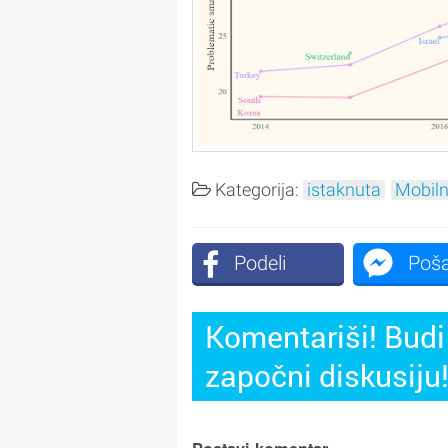
Kategorija:
istaknuta
Mobiln
Podeli
Poša
Komentariši! Budi 
započni diskusiju