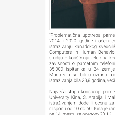
"Problematična upotreba pame
2014. i 2020. godine i očekuje
istraživanju kanadskog sveučil
Computers in Human Behavior. I
studiju o korišćenju telefona 
zavisnosti o pametnim telefon
35.000 ispitanika u 24 zemlje 
Montreala su bili u uzrastu 
istraživanja bila 28,8 godina, već
Najveća stopu korišćenja pamet
University Kina, S. Arabija i M
istraživanjem dodelili ocenu z
rasponu od 10 do 60. Kina je ran
na 14. mestu sa ocenom 28.16.