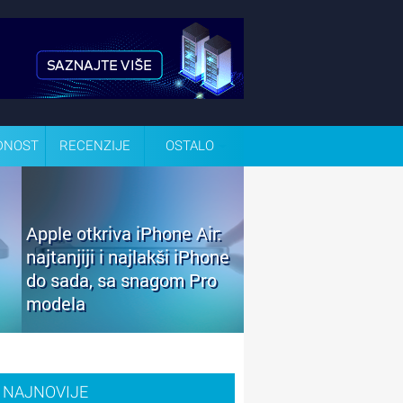
DNOST
RECENZIJE
OSTALO
Apple otkriva iPhone Air:
najtanjiji i najlakši iPhone
do sada, sa snagom Pro
modela
NAJNOVIJE