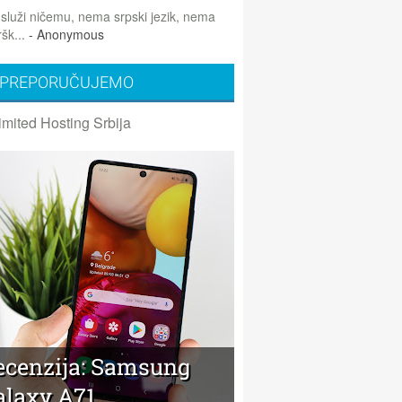
 služi ničemu, nema srpski jezik, nema
šk...
- Anonymous
PREPORUČUJEMO
imited Hosting Srbija
ecenzija: Samsung
alaxy A71