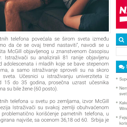
tnih telefona povećala se širom sveta između
mo da će se ovaj trend nastaviti", navodi se u
išta McGill objavljenog u znanstvenom časopisu
straživači su analizirali 81 ranije objavljenu
kod adolescenata i mladih koje se bave stepenom
ima, a samo istraživanje sproveli su na skoro
sveta. Učesnici u istraživanju univerziteta iz
Supe
od 15 do 35 godina, prosečna uzrast učesnika
Nema
ina su bile žene (60 posto).
svet
nih telefona u svetu po zemljama, izvor McGill
Kako
alezija Istraživači su svakoj zemlji obuhvaćenom
Win
a problematično korišćenje pametnih telefona, u
Fejs
girana najviše, sa ocenom 36,18 od 60. Srbija je
koris