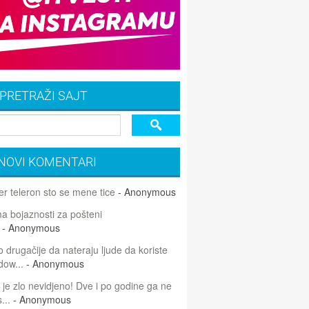
PRETRAŽI SAJT
NOVI KOMENTARI
r teleron sto se mene tice
- Anonymous
 bojaznosti za pošteni
- Anonymous
 drugačije da nateraju ljude da koriste
dow...
- Anonymous
 je zlo nevidjeno! Dve i po godine ga ne
...
- Anonymous