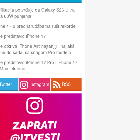
ifikacija potvrđuje da Galaxy S26 Ultra
a 60W punjenja
one 17 u prednarudžbama ruši rekorde
e predstavio iPhone 17
e otkriva iPhone Air: najtanjiji i najlakši
one do sada, sa snagom Pro modela
e predstavio iPhone 17 Pro i iPhone 17
Max telefone
Twitter
Instagram
RSS