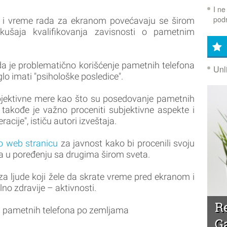
I ne
podr
 i vreme rada za ekranom povećavaju se širom
okušaja kvalifikovanja zavisnosti o pametnim
da je problematično korišćenje pametnih telefona
Unl
lo imati "psihološke posledice".
objektivne mere kao što su posedovanje pametnih
takođe je važno proceniti subjektivne aspekte i
acije", ističu autori izveštaja.
o web stranicu
za javnost kako bi procenili svoju
 u poređenju sa drugima širom sveta.
a ljude koji žele da skrate vreme pred ekranom i
alno zdravije – aktivnosti.
R
ja pametnih telefona po zemljama
G