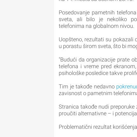
Posedovanje pametnih telefona
sveta, ali bilo je nekoliko p
telefonima na globalnom nivou.
Uopšteno, rezultati su pokazali 
u porastu širom sveta, što bi mog
"Budući da organizacije prate 
telefona i vreme pred ekranom, 
psihološke posledice takve prolifer
Tim je takođe nedavno
pokrenu
zavisnost o pametnim telefonima
Stranica takođe nudi preporuke z
proučiti alternativne – i potencij
Problematični rezultat korišćen