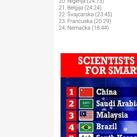
20. Nigerija (24.73)
21. Belgija (24.24)
22. Švajcarska (23.45)
23. Francuska (20.29)
24. Nemačka (18.44)