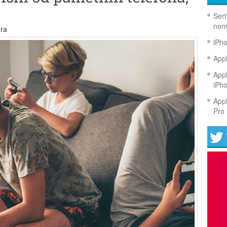
Sert
nem
ra
iPh
Appl
Appl
iPh
Appl
Pro 