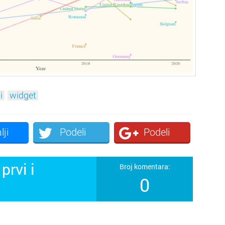
i
widget
lji
Podeli
Podeli
prvi i
Broj komentara:
0
!