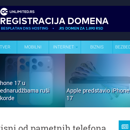
TVER
MOBILNI
INTERNET
BIZNIS
BEZBE
Phone 17 u
rednarudžbama ruši
Apple predstavio iPhone
ekorde
17
visni od pametnih telefona,