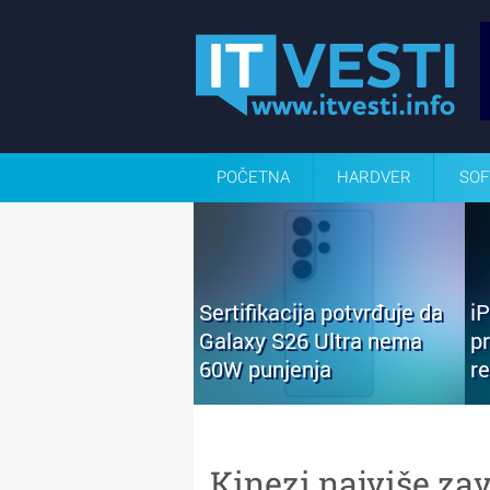
POČETNA
HARDVER
SOF
Sertifikacija potvrđuje da
i
Galaxy S26 Ultra nema
p
60W punjenja
r
Kinezi najviše za