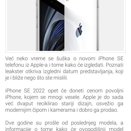
Već neko vreme se šuška o novom iPhone SE
telefonu iz Apple-a i tome kako će izgledati. Poznati
leakster otkriva izgledni datum predstavljanja, koji
je i bliže nego što ste mislili.
iPhone SE 2022 opet će doneti cenom povoljni
iPhone, kojem se mnogi vesele. Apple je do sada
već dvaput reciklirao stariji dizajn, osvežio ga
modernijim čipom i kamerama i dobro ga prodao.
Dve godine su prošle od poslednjeg modela, a
informacije o tome kako će ovogodišnji model