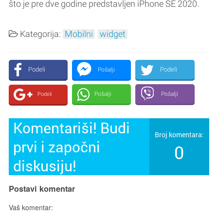
što je pre dve godine predstavljen iPhone SE 2020.
Kategorija:
Mobilni
widget
Podeli
Podeli
Pošalji
Pošalji
Pošalji
Podeli
Komentariši! Budi
Broj komentara:
prvi i započni
0
diskusiju!
Postavi komentar
Vaš komentar: