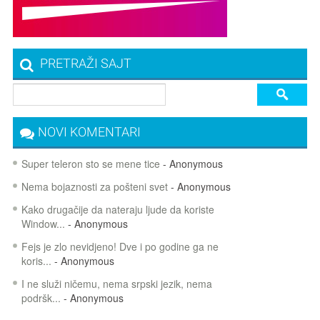
PRETRAŽI SAJT
NOVI KOMENTARI
Super teleron sto se mene tice
- Anonymous
Nema bojaznosti za pošteni svet
- Anonymous
Kako drugačije da nateraju ljude da koriste
Window...
- Anonymous
Fejs je zlo nevidjeno! Dve i po godine ga ne
koris...
- Anonymous
I ne služi ničemu, nema srpski jezik, nema
podršk...
- Anonymous