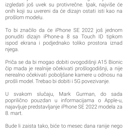
izgledati još uvek su protivrečne. Ipak, najviše će
onih koji su uvereni da će dizajn ostati isti kao na
prošlom modelu.
To bi značilo da će iPhone SE 2022 još jednom
ponuditi dizajn iPhone-a 8 sa Touch ID tipkom
ispod ekrana i podjednako toliko prostora iznad
njega.
Priča se da bi mogao dobiti ovogodišnji A15 Bionic
čip mada je realnije očekivati prošlogodišnji, a nije
nerealno očekivati poboljšane kamere u odnosu na
prošli model. Trebao bi dobiti i 5G povezivanje.
U svakom slučaju, Mark Gurman, do sada
poprilično pouzdan u informacijama o Apple-u,
najavljuje predstavljanje iPhone SE 2022 modela za
8. mart.
Bude li zaista tako, biće to mesec dana ranije nego