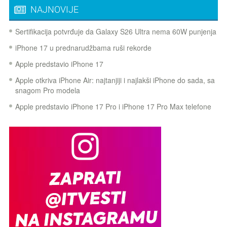
NAJNOVIJE
Sertifikacija potvrđuje da Galaxy S26 Ultra nema 60W punjenja
iPhone 17 u prednarudžbama ruši rekorde
Apple predstavio iPhone 17
Apple otkriva iPhone Air: najtanjiji i najlakši iPhone do sada, sa
snagom Pro modela
Apple predstavio iPhone 17 Pro i iPhone 17 Pro Max telefone