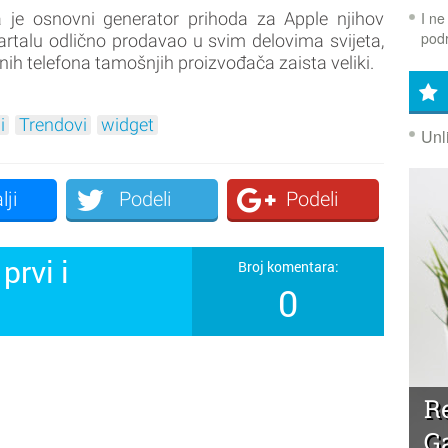
I ne
 je osnovni generator prihoda za Apple njihov
podr
artalu odlično prodavao u svim delovima svijeta,
tnih telefona tamošnjih proizvođača zaista veliki.
i
Trendovi
widget
Unl
lji
Podeli
Podeli
prvi i
Broj komentara:
0
!
R
G