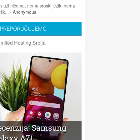
 služi ničemu, nema srpski jezik, nema
šk...
- Anonymous
PREPORUČUJEMO
imited Hosting Srbija
ecenzija: Samsung
alaxy A71