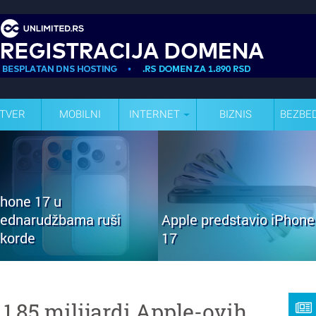
TVER
MOBILNI
INTERNET
BIZNIS
BEZBE
Phone 17 u
rednarudžbama ruši
Apple predstavio iPhone
ekorde
17
 1,85 milijardi Apple-ovih