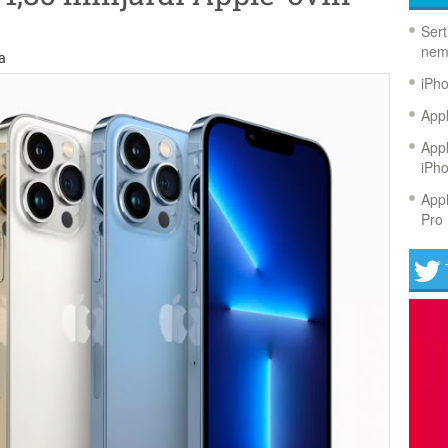
Sert
nem
a
iPh
Appl
Appl
iPh
Appl
Pro 