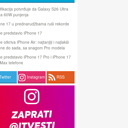
ifikacija potvrđuje da Galaxy S26 Ultra
a 60W punjenja
one 17 u prednarudžbama ruši rekorde
e predstavio iPhone 17
e otkriva iPhone Air: najtanjiji i najlakši
one do sada, sa snagom Pro modela
e predstavio iPhone 17 Pro i iPhone 17
Max telefone
Twitter
Instagram
RSS