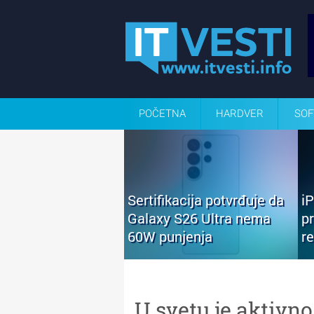
POČETNA
HARDVER
SOF
Sertifikacija potvrđuje da
i
Galaxy S26 Ultra nema
p
60W punjenja
r
U svetu je aktivno