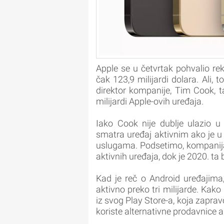
Apple se u četvrtak pohvalio r
čak 123,9 milijardi dolara. Ali, t
direktor kompanije, Tim Cook, t
milijardi Apple-ovih uređaja.
Iako Cook nije dublje ulazio u
smatra uređaj aktivnim ako je u
uslugama. Podsetimo, kompanija 
aktivnih uređaja, dok je 2020. ta
Kad je reč o Android uređajima,
aktivno preko tri milijarde. Kak
iz svog Play Store-a, koja zaprav
koriste alternativne prodavnice ap