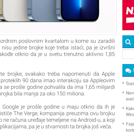
ekordnim poslovnim kvartalom u kome su zaradili
o nisu jedine brojke koje treba istaći, pa je izvršni
akođe otkrio da je u svetu trenutno aktivno 1,85
 te brojke, svakako treba napomenuti da Apple
 proteklih 90 dana imao interakciju sa Appleovim
Supe
se prošle godine pohvalila da ima 1,65 milijardi
Nema
 brojka bila manja za oko 150 miliona.
svet
 Google je prošle godine u maju otkrio da ih je
Kako
o ističe The Verge, kompanija preuzima ovu brojku
Win
o ne računa uređaje temeljene na Android-u, a koji
Fejs
likacijama, pa je u stvarnosti ta brojka još veća.
koris