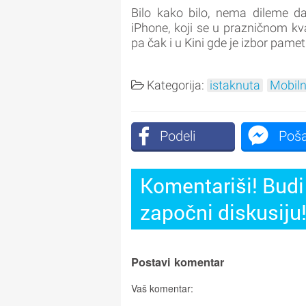
Bilo kako bilo, nema dileme da
iPhone, koji se u prazničnom kv
pa čak i u Kini gde je izbor pame
Kategorija:
istaknuta
Mobiln
Podeli
Poša
Komentariši! Budi 
započni diskusiju
Postavi komentar
Vaš komentar: