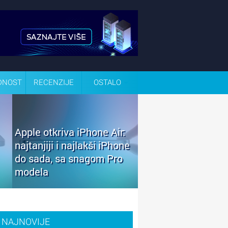
DNOST
RECENZIJE
OSTALO
Apple otkriva iPhone Air:
najtanjiji i najlakši iPhone
do sada, sa snagom Pro
modela
NAJNOVIJE