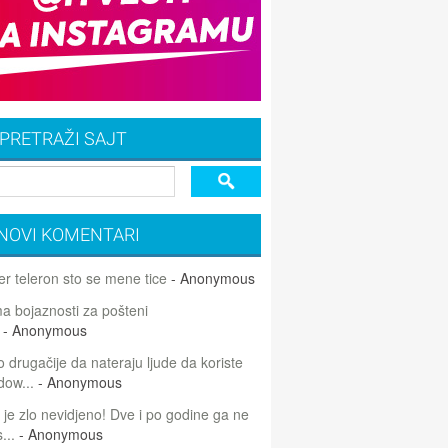
PRETRAŽI SAJT
NOVI KOMENTARI
r teleron sto se mene tice
- Anonymous
 bojaznosti za pošteni
- Anonymous
 drugačije da nateraju ljude da koriste
dow...
- Anonymous
 je zlo nevidjeno! Dve i po godine ga ne
...
- Anonymous