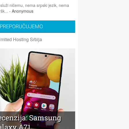
 služi ničemu, nema srpski jezik, nema
šk...
- Anonymous
PREPORUČUJEMO
imited Hosting Srbija
ecenzija: Samsung
alaxy A71