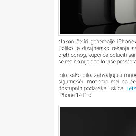
Nakon četiri generacije iPhon
Koliko je dizajnersko rešenje sa
prethodnog, kupci će odlučiti sa
se realno nije dobilo više prosto
Bilo kako bilo, zahvaljujući mn
sigurnošću možemo reći da će 
dostupnih podataka i skica,
Let
iPhone 14 Pro.