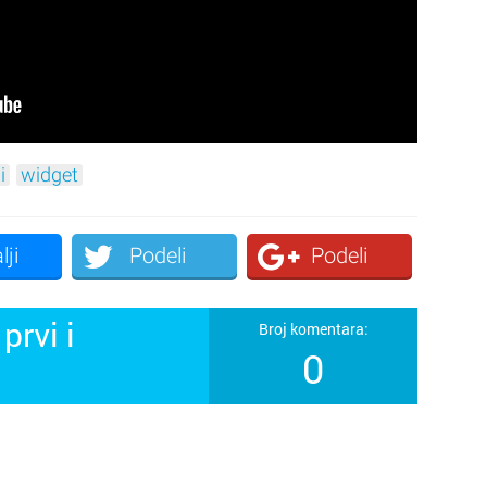
i
widget
lji
Podeli
Podeli
prvi i
Broj komentara:
0
!