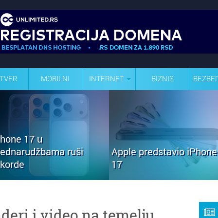
TVER
MOBILNI
INTERNET
BIZNIS
BEZBE
Phone 17 u
rednarudžbama ruši
Apple predstavio iPhone
ekorde
17
deri i video na temelju