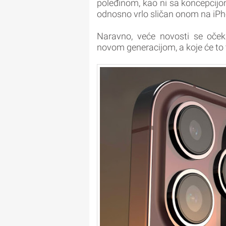
poleđinom, kao ni sa koncepcijom 
odnosno vrlo sličan onom na iPh
Naravno, veće novosti se oček
novom generacijom, a koje će to