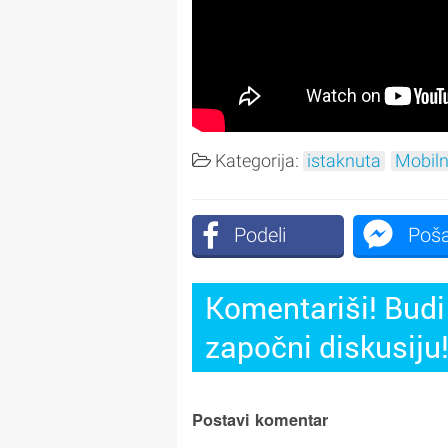
Kategorija:
istaknuta
Mobiln
Podeli
Poša
Komentariši! Budi 
započni diskusiju
Postavi komentar