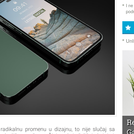
I ne
podr
Unl
R
 radikalnu promenu u dizajnu, to nije slučaj sa
G