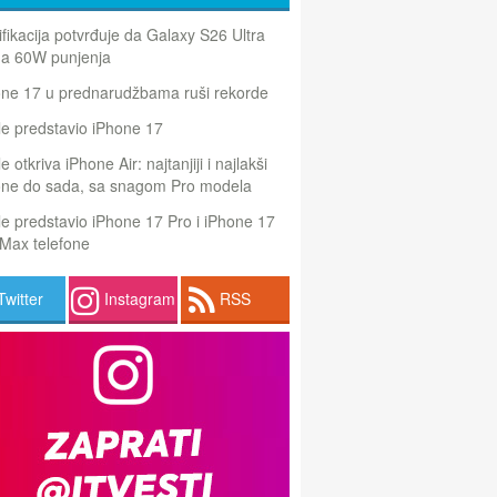
ifikacija potvrđuje da Galaxy S26 Ultra
a 60W punjenja
one 17 u prednarudžbama ruši rekorde
e predstavio iPhone 17
e otkriva iPhone Air: najtanjiji i najlakši
one do sada, sa snagom Pro modela
e predstavio iPhone 17 Pro i iPhone 17
Max telefone
Twitter
Instagram
RSS