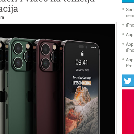
acija
Sert
nem
ra
iPh
Appl
Appl
iPh
Appl
Pro 