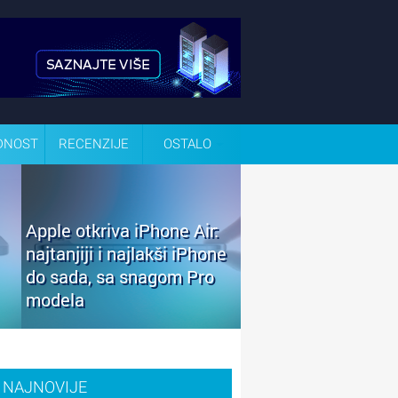
DNOST
RECENZIJE
OSTALO
Apple otkriva iPhone Air:
najtanjiji i najlakši iPhone
do sada, sa snagom Pro
modela
NAJNOVIJE