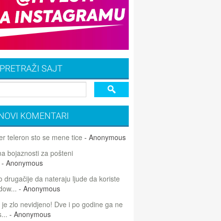
PRETRAŽI SAJT
NOVI KOMENTARI
r teleron sto se mene tice
- Anonymous
 bojaznosti za pošteni
- Anonymous
 drugačije da nateraju ljude da koriste
dow...
- Anonymous
 je zlo nevidjeno! Dve i po godine ga ne
...
- Anonymous