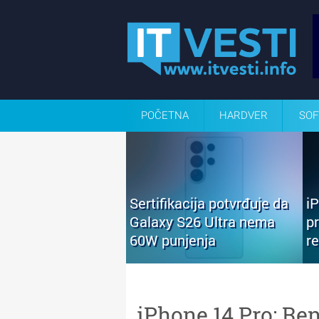
POČETNA
HARDVER
SOF
Sertifikacija potvrđuje da
i
Galaxy S26 Ultra nema
p
60W punjenja
r
iPhone 14 Pro: Ren