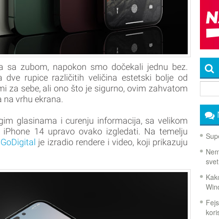
e-a sa zubom, napokon smo dočekali jednu bez.
 dve rupice različitih veličina estetski bolje od
mi za sebe, ali ono što je sigurno, ovim zahvatom
ra na vrhu ekrana.
ogim glasinama i curenju informacija, sa velikom
iPhone 14 upravo ovako izgledati. Na temelju
Supe
sGoDigital
je izradio rendere i video, koji prikazuju
Nema
svet
Kako
Win
Fejs
koris