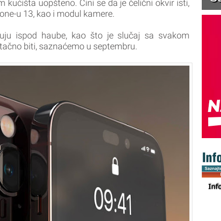
kućišta uopšteno. Čini se da je čelični okvir isti,
one-u 13, kao i modul kamere.
uju ispod haube, kao što je slučaj sa svakom
 tačno biti, saznaćemo u septembru.