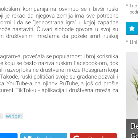
I ne
nološkim kompanijama osvrnuo se i bivši ruski
podr
i je rekao da njegova zemlja ima sve potrebne
formi i da se “jednostrana igra” u kojoj zapadne
može nastaviti. Čuvari slobode govora u svoj su
vojim društvenim mrežama da požele smrt ruskoj
Unl
gram-a, povećala se popularnost i broj korisnika
e koju se često naziva ruskim Facebook-om, dok
vili razvoj lokalne društvene mreže Rossgram koja
akođe, ruski političari svoje su građane pozvali i
sa YouTube-a na njihov RuTube, a još od prošle
urent TikTok-u - aplikacija i društvena mreža za
i
widget
R
G