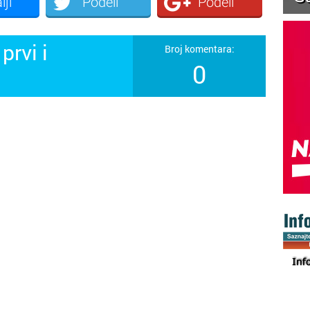
lji
Podeli
Podeli
prvi i
Broj komentara:
0
!