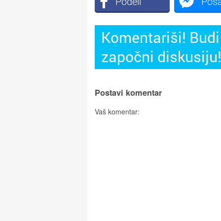
Podeli
Poša
Komentariši! Budi 
započni diskusiju
Postavi komentar
Vaš komentar: