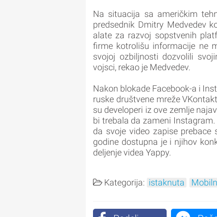
Na situacija sa američkim teh
predsednik Dmitry Medvedev koj
alate za razvoj sopstvenih plat
firme kotrolišu informacije ne 
svojoj ozbiljnosti dozvolili s
vojsci, rekao je Medvedev.
Nakon blokade Facebook-a i Insta
ruske društvene mreže VKontakt
su developeri iz ove zemlje naja
bi trebala da zameni Instagram. T
da svoje video zapise prebace 
godine dostupna je i njihov konk
deljenje videa Yappy.
Kategorija:
istaknuta
Mobiln