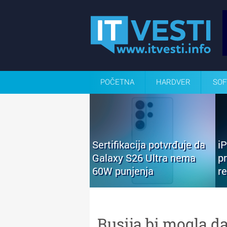
POČETNA
HARDVER
SOF
Sertifikacija potvrđuje da
i
Galaxy S26 Ultra nema
p
60W punjenja
r
Rusija bi mogla d