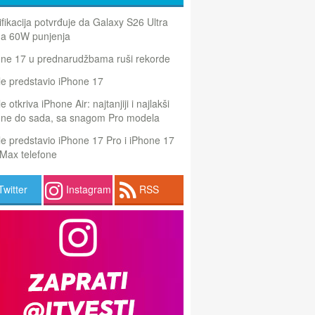
ifikacija potvrđuje da Galaxy S26 Ultra
a 60W punjenja
one 17 u prednarudžbama ruši rekorde
e predstavio iPhone 17
e otkriva iPhone Air: najtanjiji i najlakši
one do sada, sa snagom Pro modela
e predstavio iPhone 17 Pro i iPhone 17
Max telefone
Twitter
Instagram
RSS