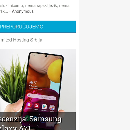
 služi ničemu, nema srpski jezik, nema
šk...
- Anonymous
PREPORUČUJEMO
imited Hosting Srbija
ecenzija: Samsung
alaxy A71