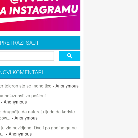
PRETRAŽI SAJT
NOVI KOMENTARI
r teleron sto se mene tice
- Anonymous
 bojaznosti za pošteni
- Anonymous
 drugačije da nateraju ljude da koriste
dow...
- Anonymous
 je zlo nevidjeno! Dve i po godine ga ne
...
- Anonymous