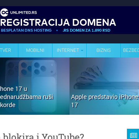
TVER
MOBILNI
INTERNET
BIZNIS
BEZBE
Phone 17 u
rednarudžbama ruši
Apple predstavio iPhone
ekorde
17
a blokira i YouTube?