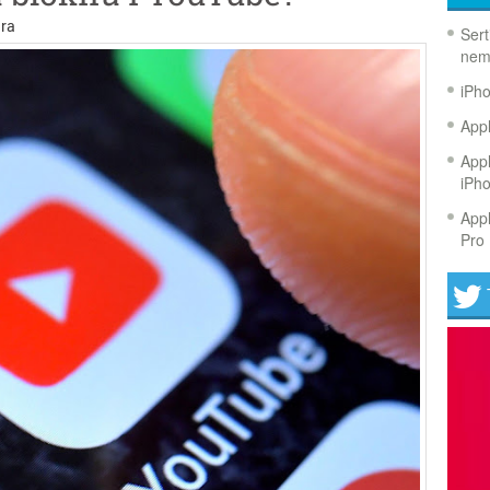
ra
Sert
nem
iPh
Appl
Appl
iPh
Appl
Pro 