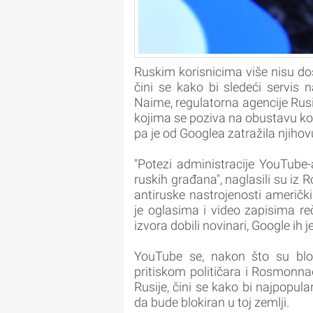
Ruskim korisnicima više nisu d
čini se kako bi sledeći servis
Naime, regulatorna agencije Rusi
kojima se poziva na obustavu ko
pa je od Googlea zatražila njihov
"Potezi administracije YouTube-a
ruskih građana", naglasili su iz
antiruske nastrojenosti američk
je oglasima i video zapisima re
izvora dobili novinari, Google ih
YouTube se, nakon što su bloki
pritiskom političara i Rosmonn
Rusije, čini se kako bi najpopul
da bude blokiran u toj zemlji.