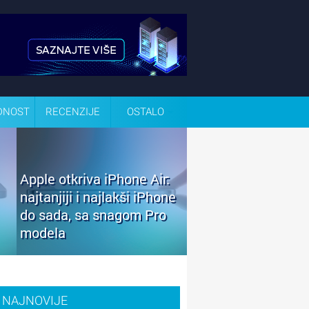
DNOST
RECENZIJE
OSTALO
Apple otkriva iPhone Air:
najtanjiji i najlakši iPhone
do sada, sa snagom Pro
modela
NAJNOVIJE