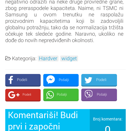
negativno odraziti na neke druge provredne grane,
zbog preraspodele kapaciteta. Naime, ni TSMC ni
Samsung u ovom trenutku ne raspolažu
proizvodnim kapacitetima koji bi zadovoljili
globalnu potražnju, tako da se normalizacija tržišta
očekuje tek sledeće godine. Naravno, ukoliko ne
dođe do novih nepredviđenih okolnosti.
Kategorija:
Hardver
widget
Podeli
Podeli
Pošalji
Pošalji
Pošalji
Podeli
Komentariši! Budi
Broj komentara:
prvi i započni
0