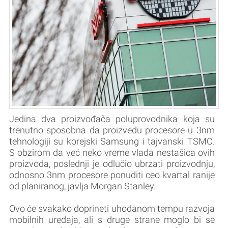
Jedina dva proizvođača poluprovodnika koja su
trenutno sposobna da proizvedu procesore u 3nm
tehnologiji su korejski Samsung i tajvanski TSMC.
S obzirom da već neko vreme vlada nestašica ovih
proizvoda, poslednji je odlučio ubrzati proizvodnju,
odnosno 3nm procesore ponuditi ceo kvartal ranije
od planiranog, javlja Morgan Stanley.
Ovo će svakako doprineti uhodanom tempu razvoja
mobilnih uređaja, ali s druge strane moglo bi se