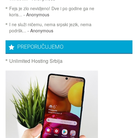
Fejs je zlo nevidjeno! Dve i po godine ga ne
koris...
- Anonymous
I ne služi ničemu, nema srpski jezik, nema
podršk...
- Anonymous
PREPORUČUJEMO
Unlimited Hosting Srbija