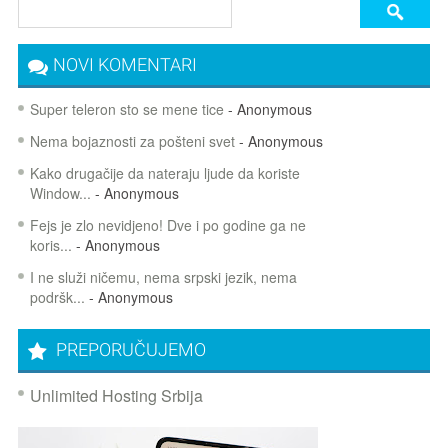
NOVI KOMENTARI
Super teleron sto se mene tice
- Anonymous
Nema bojaznosti za pošteni svet
- Anonymous
Kako drugačije da nateraju ljude da koriste
Window...
- Anonymous
Fejs je zlo nevidjeno! Dve i po godine ga ne
koris...
- Anonymous
I ne služi ničemu, nema srpski jezik, nema
podršk...
- Anonymous
PREPORUČUJEMO
Unlimited Hosting Srbija