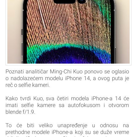
Poznati analitičar Ming-Chi Kuo ponovo se oglasio
o nadolazećem modelu iPhone 14, a ovog puta je
reč o selfie kameri.
Kako tvrdi Kuo, sva četiri modela iPhone-a 14 će
imati selfie kamere sa autofokusom i otvorom
blende f/1.9.
To će biti veliko unapređenje u odnosu na
prethodne modele iPhone-a koji su se duže vreme