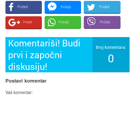
Podeli
Podeli
Pošalji
Pošalji
Pošalji
Podeli
Komentariši! Budi
Broj komentara:
prvi i započni
0
diskusiju!
Postavi komentar
Vaš komentar: