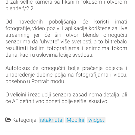
držali selfie kamera sa fiksnim fokusom i otvorom
blende f/2.2.
Od navedenih poboljšanja će koristi imati
fotografije, video pozivi i aplikacije korištene za live
streaming jer će širi otvor blende omogućiti
senzorima da "uhvate" više svetlosti, a to bi trebalo
rezultirati boljim fotografijama i snimcima tokom
dana, kao i u uslovima lošije svetlosti.
Autofokus će omogućiti bolje praćenje objekta i
unapređenje dubine polja na fotografijama i videu,
posebno u Portrait modu.
O veličini i rezoluciji senzora zasad nema detalja, ali
će AF definitivno doneti bolje selfie iskustvo.
Kategorija:
istaknuta
Mobilni
widget