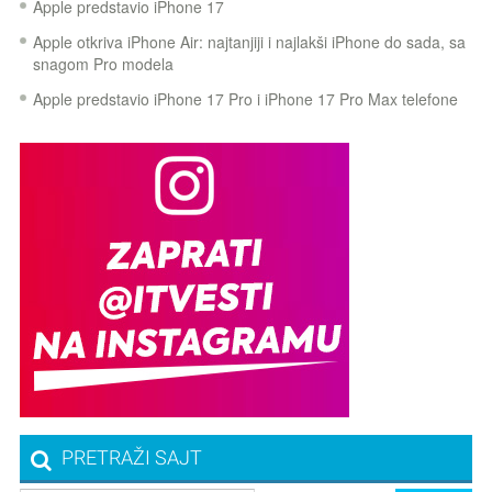
Apple predstavio iPhone 17
Apple otkriva iPhone Air: najtanjiji i najlakši iPhone do sada, sa
snagom Pro modela
Apple predstavio iPhone 17 Pro i iPhone 17 Pro Max telefone
PRETRAŽI SAJT