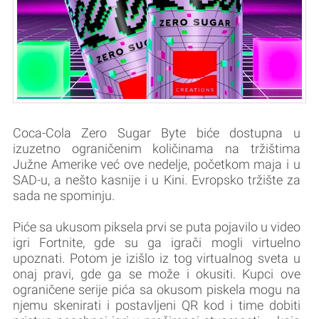
Coca-Cola Zero Sugar Byte biće dostupna u
izuzetno ograničenim količinama na tržištima
Južne Amerike već ove nedelje, početkom maja i u
SAD-u, a nešto kasnije i u Kini. Evropsko tržište za
sada ne spominju.
Piće sa ukusom piksela prvi se puta pojavilo u video
igri Fortnite, gde su ga igrači mogli virtuelno
upoznati. Potom je izišlo iz tog virtualnog sveta u
onaj pravi, gde ga se može i okusiti. Kupci ove
ograničene serije pića sa okusom piskela mogu na
njemu skenirati i postavljeni QR kod i time dobiti