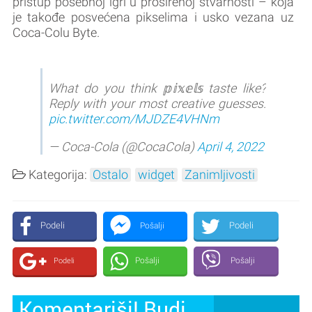
pristup posebnoj igri u proširenoj stvarnosti – koja
je takođe posvećena pikselima i usko vezana uz
Coca-Colu Byte.
What do you think 𝕡𝕚𝕩𝕖𝕝𝕤 taste like?
Reply with your most creative guesses.
pic.twitter.com/MJDZE4VHNm
— Coca-Cola (@CocaCola)
April 4, 2022
Kategorija:
Ostalo
widget
Zanimljivosti
Podeli
Podeli
Pošalji
Pošalji
Pošalji
Podeli
Komentariši! Budi