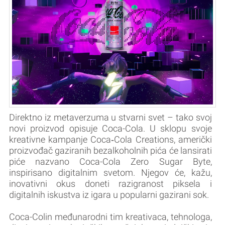
Direktno iz metaverzuma u stvarni svet – tako svoj
novi proizvod opisuje Coca-Cola. U sklopu svoje
kreativne kampanje Coca‑Cola Creations, američki
proizvođač gaziranih bezalkoholnih pića će lansirati
piće nazvano Coca-Cola Zero Sugar Byte,
inspirisano digitalnim svetom. Njegov će, kažu,
inovativni okus doneti razigranost piksela i
digitalnih iskustva iz igara u popularni gazirani sok.
Coca-Colin međunarodni tim kreativaca, tehnologa,