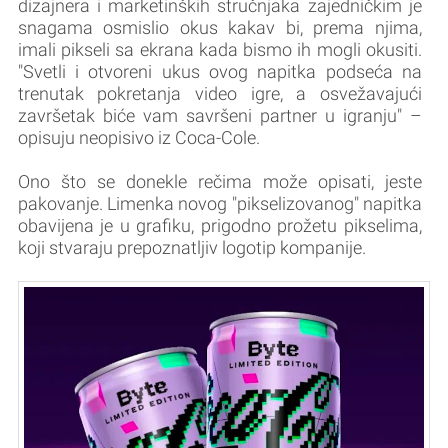
dizajnera i marketinških stručnjaka zajedničkim je
snagama osmislio okus kakav bi, prema njima,
imali pikseli sa ekrana kada bismo ih mogli okusiti.
"Svetli i otvoreni ukus ovog napitka podseća na
trenutak pokretanja video igre, a osvežavajući
završetak biće vam savršeni partner u igranju" –
opisuju neopisivo iz Coca-Cole.
Ono što se donekle rečima može opisati, jeste
pakovanje. Limenka novog "pikselizovanog" napitka
obavijena je u grafiku, prigodno prožetu pikselima,
koji stvaraju prepoznatljiv logotip kompanije.