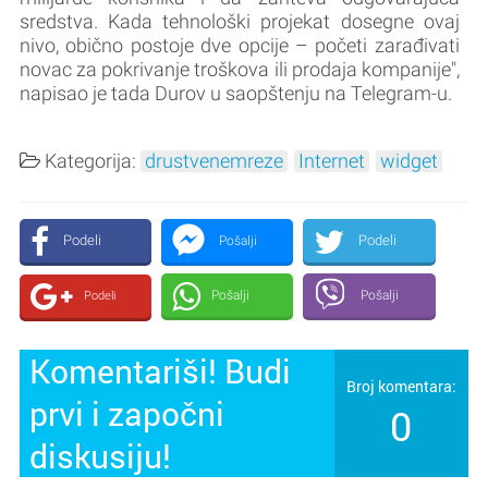
sredstva. Kada tehnološki projekat dosegne ovaj
nivo, obično postoje dve opcije – početi zarađivati
novac za pokrivanje troškova ili prodaja kompanije",
napisao je tada Durov u saopštenju na Telegram-u.
Kategorija:
drustvenemreze
Internet
widget
Podeli
Podeli
Pošalji
Pošalji
Pošalji
Podeli
Komentariši! Budi
Broj komentara:
prvi i započni
0
diskusiju!