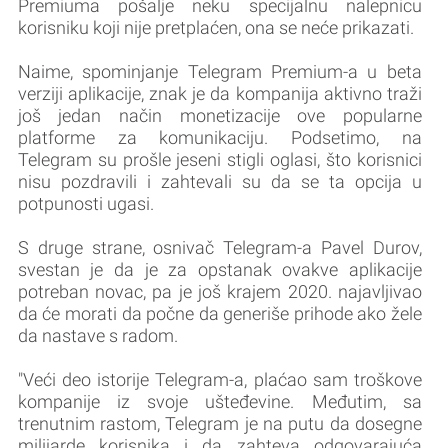
Premiuma pošalje neku specijalnu nalepnicu
korisniku koji nije pretplaćen, ona se neće prikazati.
Naime, spominjanje Telegram Premium-a u beta
verziji aplikacije, znak je da kompanija aktivno traži
još jedan način monetizacije ove popularne
platforme za komunikaciju. Podsetimo, na
Telegram su prošle jeseni stigli oglasi, što korisnici
nisu pozdravili i zahtevali su da se ta opcija u
potpunosti ugasi.
S druge strane, osnivač Telegram-a Pavel Durov,
svestan je da je za opstanak ovakve aplikacije
potreban novac, pa je još krajem 2020. najavljivao
da će morati da počne da generiše prihode ako žele
da nastave s radom.
"Veći deo istorije Telegram-a, plaćao sam troškove
kompanije iz svoje ušteđevine. Međutim, sa
trenutnim rastom, Telegram je na putu da dosegne
milijarde korisnika i da zahteva odgovarajuća