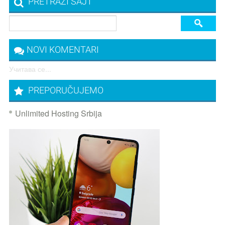
PRETRAŽI SAJT
NOVI KOMENTARI
Учитава се...
PREPORUČUJEMO
Unlimited Hosting Srbija