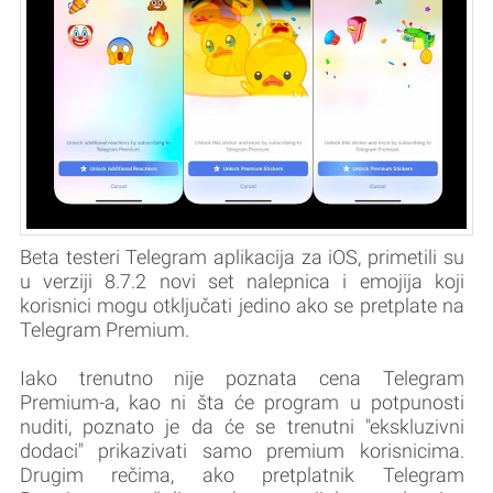
Beta testeri Telegram aplikacija za iOS, primetili su
u verziji 8.7.2 novi set nalepnica i emojija koji
korisnici mogu otključati jedino ako se pretplate na
Telegram Premium.
Iako trenutno nije poznata cena Telegram
Premium-a, kao ni šta će program u potpunosti
nuditi, poznato je da će se trenutni "ekskluzivni
dodaci" prikazivati samo premium korisnicima.
Drugim rečima, ako pretplatnik Telegram