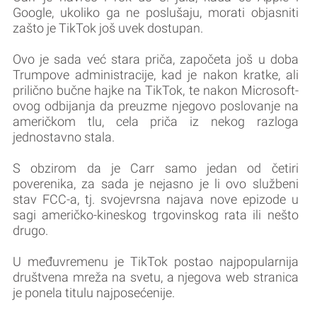
Google, ukoliko ga ne poslušaju, morati objasniti
zašto je TikTok još uvek dostupan.
Ovo je sada već stara priča, započeta još u doba
Trumpove administracije, kad je nakon kratke, ali
prilično bučne hajke na TikTok, te nakon Microsoft-
ovog odbijanja da preuzme njegovo poslovanje na
američkom tlu, cela priča iz nekog razloga
jednostavno stala.
S obzirom da je Carr samo jedan od četiri
poverenika, za sada je nejasno je li ovo službeni
stav FCC-a, tj. svojevrsna najava nove epizode u
sagi američko-kineskog trgovinskog rata ili nešto
drugo.
U međuvremenu je TikTok postao najpopularnija
društvena mreža na svetu, a njegova web stranica
je ponela titulu najposećenije.