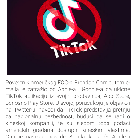
Poverenik američkog FCC-a Brendan Carr, putem e-
maila je zatražio od Apple-a i Google-a da uklone
TikTok aplikaciju iz svojih prodavnica, App Store,
odnosno Play Store. U svojoj poruci, koju je objavio i
na Twitter-u, navodi da TikTok predstavlja pretnju
za nacionalnu bezbednost, budući da se radi o
kineskoj kompaniji, te su sledom toga podaci
američkih građana dostupni kineskim vlastima.
Carr je navreo i rok do 8. jula, kada će Apple i