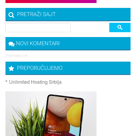
PRETRAŽI SAJT
NOVI KOMENTARI
Учитава се...
PREPORUČUJEMO
Unlimited Hosting Srbija