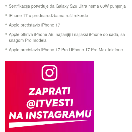
Sertifikacija potvrđuje da Galaxy S26 Ultra nema 60W punjenja
iPhone 17 u prednarudžbama ruši rekorde
Apple predstavio iPhone 17
Apple otkriva iPhone Air: najtanjiji i najlakši iPhone do sada, sa
snagom Pro modela
Apple predstavio iPhone 17 Pro i iPhone 17 Pro Max telefone