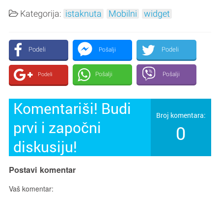
Kategorija:
istaknuta
Mobilni
widget
Podeli
Podeli
Pošalji
Pošalji
Pošalji
Podeli
Komentariši! Budi
Broj komentara:
prvi i započni
0
diskusiju!
Postavi komentar
Vaš komentar: