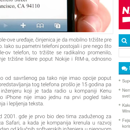
pple-ove uređaje, činjenica je da mobilno tržište pre
to. Iako su pametni telefoni postojali i pre nego što
e-ov telefon, to tržište se radikalno promenilo,
nje tržišne lidere poput Nokije i RIM-a, odnosno
ko od savršenog pa tako nije imao opcije poput
Supe
redstavljanja tog telefona prošlo je 15 godina pa
Nema
inženjeru koji je tada radio u kompaniji Kenu
svet
to iPhone nije imao jednu na prvi pogled tako
a i lepljenja teksta.
Kako
Win
od 2001. gde je prvo bio deo tima zaduženog za
Fejs
ca Safari, a kada je kompanija krenula u razvoj
koris
jedan od ključnih softverskih inženjera u njegovom