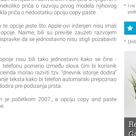
I ne
 nekoliko priča o razvoju prvog modela njihovog
podr
vukla priča o nedostatku opciju copy-paste.
 te opcije jeste što Apple-ovi inženjeri nisu imali
pcije. Naime, bili su previše zauzeti razvojem
oispravke da se jednostavno nisu stigli pozabaviti
Unl
.
pcije nisu bili tako jednostavni kako se čine -
a telefonu pomerio između slova čim bi korisnik
einda morao razviti tzv. “dnevnik istorije dodira”
nje teksta kako bi telefon automatski prepoznao
dodira pre podizanja prsta.
en je početkom 2007., a opciju copy and paste
ne.
R
G