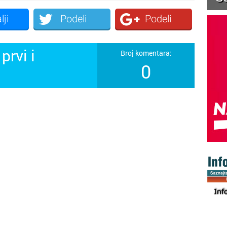
lji
Podeli
Podeli
prvi i
Broj komentara:
0
!