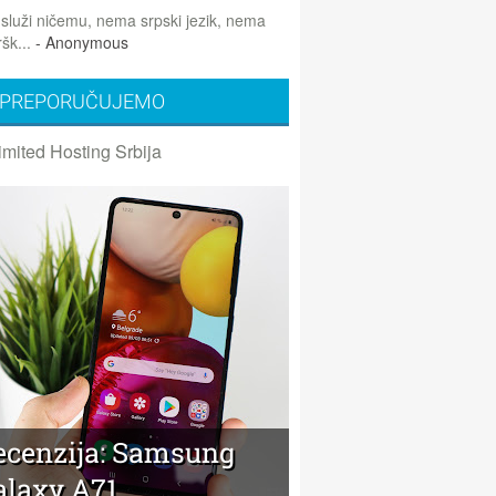
 služi ničemu, nema srpski jezik, nema
šk...
- Anonymous
PREPORUČUJEMO
imited Hosting Srbija
ecenzija: Samsung
alaxy A71