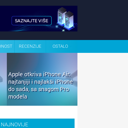
DNOST
RECENZIJE
OSTALO
Apple otkriva iPhone Air:
najtanjiji i najlakši iPhone
do sada, sa snagom Pro
modela
NAJNOVIJE