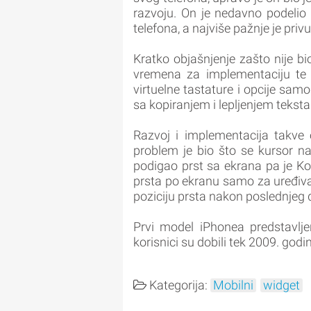
razvoju. On je nedavno podelio
telefona, a najviše pažnje je pri
Kratko objašnjenje zašto nije bio
vremena za implementaciju te o
virtuelne tastature i opcije sam
sa kopiranjem i lepljenjem teksta
Razvoj i implementacija takve o
problem je bio što se kursor n
podigao prst sa ekrana pa je Koc
prsta po ekranu samo za uređiva
poziciju prsta nakon poslednjeg 
Prvi model iPhonea predstavlj
korisnici su dobili tek 2009. godi
Kategorija:
Mobilni
widget