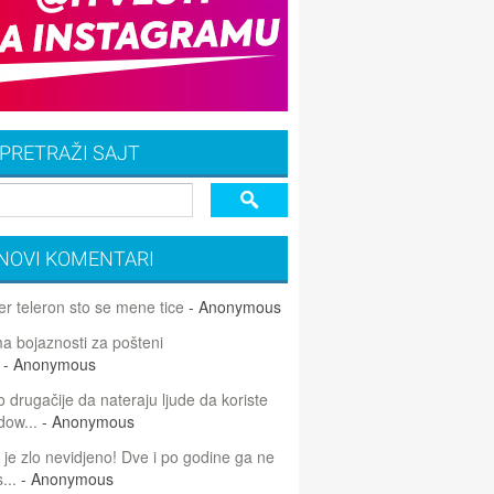
PRETRAŽI SAJT
NOVI KOMENTARI
r teleron sto se mene tice
- Anonymous
 bojaznosti za pošteni
- Anonymous
 drugačije da nateraju ljude da koriste
dow...
- Anonymous
 je zlo nevidjeno! Dve i po godine ga ne
...
- Anonymous