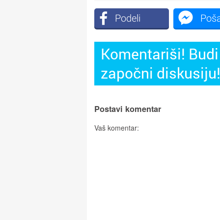
Podeli
Poša
Komentariši! Budi 
započni diskusiju
Postavi komentar
Vaš komentar: