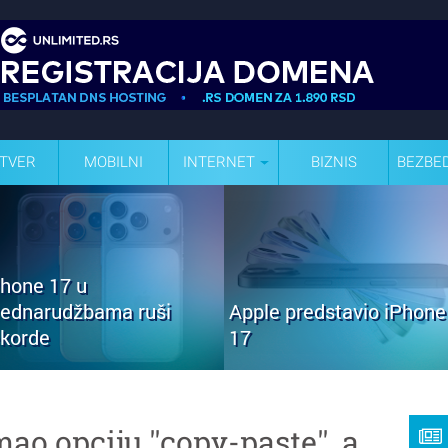
TVER
MOBILNI
INTERNET
BIZNIS
BEZBE
Phone 17 u
rednarudžbama ruši
Apple predstavio iPhone
ekorde
17
ao opciju ''copy-paste'', a