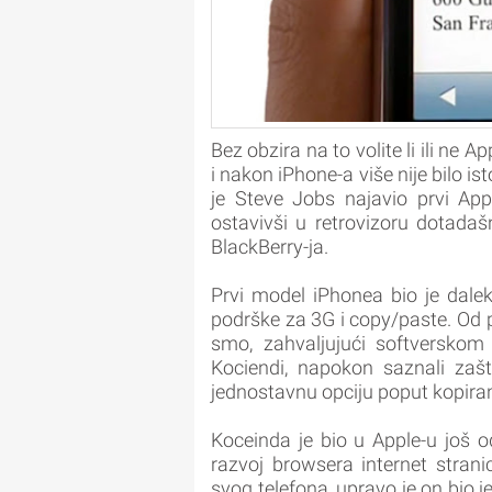
Bez obzira na to volite li ili ne A
i nakon iPhone-a više nije bilo is
je Steve Jobs najavio prvi Appl
ostavivši u retrovizoru dotadaš
BlackBerry-ja.
Prvi model iPhonea bio je dale
podrške za 3G i copy/paste. Od p
smo, zahvaljujući softverskom 
Kociendi, napokon saznali zaš
jednostavnu opciju poput kopiranj
Koceinda je bio u Apple-u još 
razvoj browsera internet strani
svog telefona, upravo je on bio 