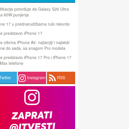
ifikacija potvrđuje da Galaxy S26 Ultra
a 60W punjenja
one 17 u prednarudžbama ruši rekorde
e predstavio iPhone 17
e otkriva iPhone Air: najtanjiji i najlakši
one do sada, sa snagom Pro modela
e predstavio iPhone 17 Pro i iPhone 17
Max telefone
Twitter
Instagram
RSS