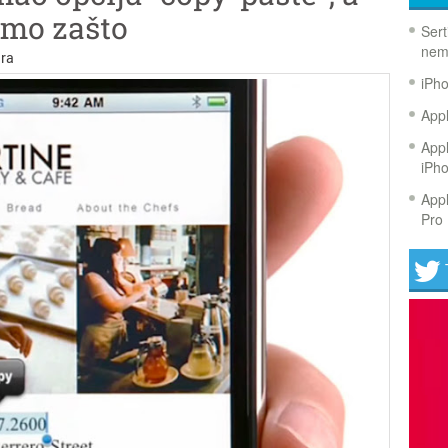
mo zašto
Sert
nem
ra
iPh
Appl
Appl
iPh
Appl
Pro 