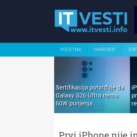
POČETNA
HARDVER
SOF
Sertifikacija potvrđuje da
i
Galaxy S26 Ultra nema
p
60W punjenja
r
Prvi iPhone nije im