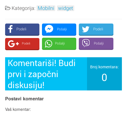
Kategorija:
Mobilni
widget
Podeli
Podeli
Pošalji
Pošalji
Pošalji
Podeli
Komentariši! Budi
Broj komentara:
prvi i započni
0
diskusiju!
Postavi komentar
Vaš komentar: