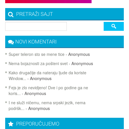
PRETRAŽI SAJT
NOVI KOMENTARI
Super teleron sto se mene tice
- Anonymous
Nema bojaznosti za pošteni svet
- Anonymous
Kako drugačije da nateraju ljude da koriste
Window...
- Anonymous
Fejs je zlo nevidjeno! Dve i po godine ga ne
koris...
- Anonymous
I ne služi ničemu, nema srpski jezik, nema
podršk...
- Anonymous
PREPORUČUJEMO