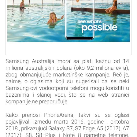
Samsung Australija mora sa plati kaznu od 14
miliona australijskih dolara (oko 9,2 miliona evra),
zbog obmanjujuće marketinške kampanje. Reč je,
naime, o oglasima koji su sugerisali da se neki
Samsung-ovi vodootporni telefoni mogu koristiti u
bazenima i slanoj vodi, što se na web stranici
kompanije ne preporučuje.
Kako prenosi PhoneArena, takvi su se oglasi
pojavljivali između marta 2016. godine i oktobra
2018., prikazujući Galaxy S7, S7 Edge, A5 (2017), A7
(2017), S8, S8 Plus i Note 8 pametne telefone.