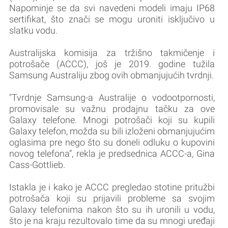
Napominje se da svi navedeni modeli imaju IP68
sertifikat, što znači se mogu uroniti isključivo u
slatku vodu.
Australijska komisija za tržišno takmičenje i
potrošače (ACCC), još je 2019. godine tužila
Samsung Australiju zbog ovih obmanjujućih tvrdnji.
"Tvrdnje Samsung-a Australije o vodootpornosti,
promovisale su važnu prodajnu tačku za ove
Galaxy telefone. Mnogi potrošači koji su kupili
Galaxy telefon, možda su bili izloženi obmanjujućim
oglasima pre nego što su doneli odluku o kupovini
novog telefona“, rekla je predsednica ACCC-a, Gina
Cass-Gottlieb.
Istakla je i kako je ACCC pregledao stotine pritužbi
potrošača koji su prijavili probleme sa svojim
Galaxy telefonima nakon što su ih uronili u vodu,
što je na kraju rezultovalo time da su mnogi uređaji