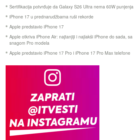
Sertifikacija potvrđuje da Galaxy S26 Ultra nema 60W punjenja
iPhone 17 u prednarudžbama ruši rekorde
Apple predstavio iPhone 17
Apple otkriva iPhone Air: najtanjiji i najlakši iPhone do sada, sa
snagom Pro modela
Apple predstavio iPhone 17 Pro i iPhone 17 Pro Max telefone