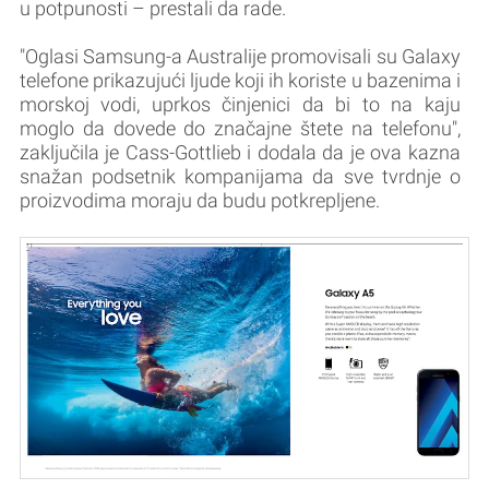
u potpunosti – prestali da rade.
"Oglasi Samsung-a Australije promovisali su Galaxy
telefone prikazujući ljude koji ih koriste u bazenima i
morskoj vodi, uprkos činjenici da bi to na kaju
moglo da dovede do značajne štete na telefonu",
zaključila je Cass-Gottlieb i dodala da je ova kazna
snažan podsetnik kompanijama da sve tvrdnje o
proizvodima moraju da budu potkrepljene.