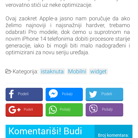
verovatno stići uz neke optimizacije.
Ovaj zaokret Apple-a jasno nam poručuje da ako
želimo najnoviji i najsnažniji hardver, trebamo
odabrati Pro modele, dok ćemo u suprotnom na
novim iPhone 14 telefonima dobiti procesore starije
generacije, iako bi mogli biti malo nadograđeni i
optimizirani za novu seriju uređaja.
Kategorija:
istaknuta
Mobilni
widget
Podeli
Podeli
Pošalji
Pošalji
Pošalji
Podeli
Komentariši! Budi
Broj komentara: