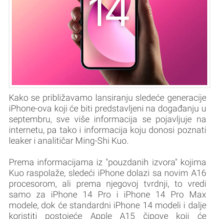
Kako se približavamo lansiranju sledeće generacije
iPhone-ova koji će biti predstavljeni na događanju u
septembru, sve više informacija se pojavljuje na
internetu, pa tako i informacija koju donosi poznati
leaker i analitičar Ming-Shi Kuo.
Prema informacijama iz "pouzdanih izvora" kojima
Kuo raspolaže, sledeći iPhone dolazi sa novim A16
procesorom, ali prema njegovoj tvrdnji, to vredi
samo za iPhone 14 Pro i iPhone 14 Pro Max
modele, dok će standardni iPhone 14 modeli i dalje
koristiti postojeće Apple A15 čipove koji će