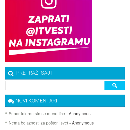
PRETRAŽI SAJT
NOVI KOMENTARI
Super teleron sto se mene tice
- Anonymous
Nema bojaznosti za pošteni svet
- Anonymous