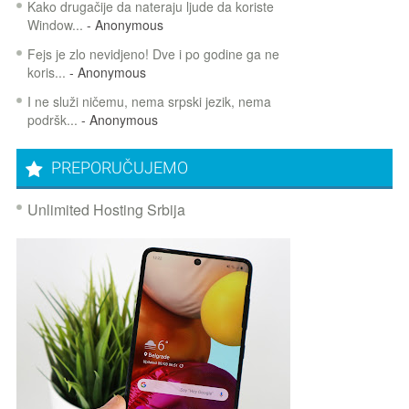
Kako drugačije da nateraju ljude da koriste
Window...
- Anonymous
Fejs je zlo nevidjeno! Dve i po godine ga ne
koris...
- Anonymous
I ne služi ničemu, nema srpski jezik, nema
podršk...
- Anonymous
PREPORUČUJEMO
Unlimited Hosting Srbija