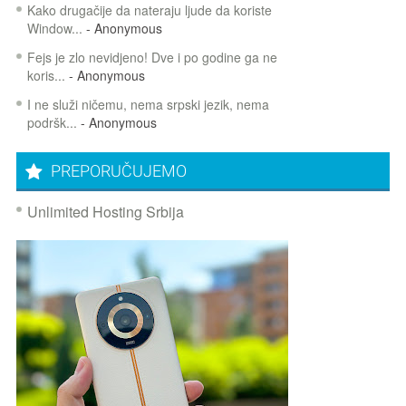
Kako drugačije da nateraju ljude da koriste
Window...
- Anonymous
Fejs je zlo nevidjeno! Dve i po godine ga ne
koris...
- Anonymous
I ne služi ničemu, nema srpski jezik, nema
podršk...
- Anonymous
PREPORUČUJEMO
Unlimited Hosting Srbija