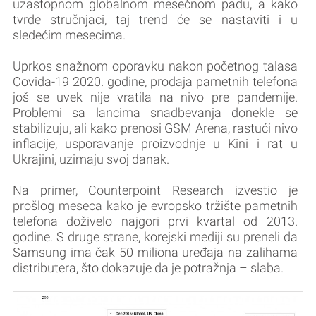
uzastopnom globalnom mesečnom padu, a kako
tvrde stručnjaci, taj trend će se nastaviti i u
sledećim mesecima.
Uprkos snažnom oporavku nakon početnog talasa
Covida-19 2020. godine, prodaja pametnih telefona
još se uvek nije vratila na nivo pre pandemije.
Problemi sa lancima snadbevanja donekle se
stabilizuju, ali kako prenosi GSM Arena, rastući nivo
inflacije, usporavanje proizvodnje u Kini i rat u
Ukrajini, uzimaju svoj danak.
Na primer, Counterpoint Research izvestio je
prošlog meseca kako je evropsko tržište pametnih
telefona doživelo najgori prvi kvartal od 2013.
godine. S druge strane, korejski mediji su preneli da
Samsung ima čak 50 miliona uređaja na zalihama
distributera, što dokazuje da je potražnja – slaba.