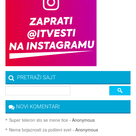
PRETRAŽI SAJT
NOVI KOMENTARI
Super teleron sto se mene tice
- Anonymous
Nema bojaznosti za pošteni svet
- Anonymous