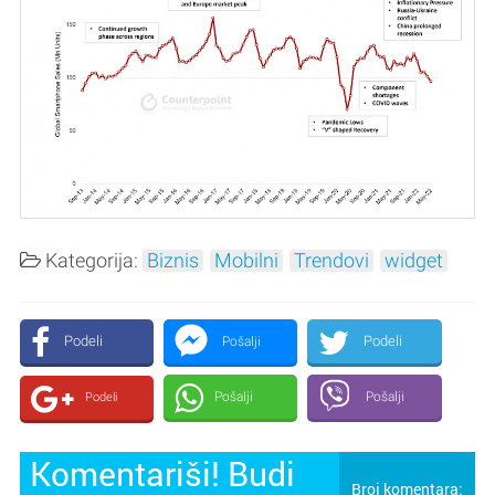
Kategorija:
Biznis
Mobilni
Trendovi
widget
Podeli
Podeli
Pošalji
Pošalji
Pošalji
Podeli
Komentariši! Budi
Broj komentara: