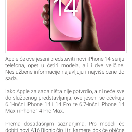
Apple će ove jeseni predstaviti novi iPhone 14 seriju
telefona, opet u četiri modela, ali i dve veličine.
Neslužbene informacije najavljuju i najviše cene do
sada.
Iako Apple za sada ništa nije potvrdio, a ni neće sve
do službenog predstavljanja, ove jeseni se očekuju
6.1-inčni iPhone 14 i 14 Pro te 6.7-inčni iPhone 14
Max i iPhone 14 Pro Max.
Prema dosadašnjim saznanjima, Pro modeli će
dobiti novi A16 Bionic čip i tri kamere, dok će obične