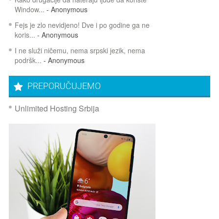
Window...
- Anonymous
Fejs je zlo nevidjeno! Dve i po godine ga ne
koris...
- Anonymous
I ne služi ničemu, nema srpski jezik, nema
podršk...
- Anonymous
PREPORUČUJEMO
Unlimited Hosting Srbija