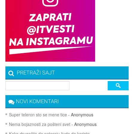
PRETRAŽI SAJT
NOVI KOMENTARI
Super teleron sto se mene tice
- Anonymous
Nema bojaznosti za pošteni svet
- Anonymous
Kako drugačije da nateraju ljude da koriste