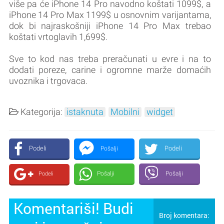
više pa će iPhone 14 Pro navodno koštati 1099$, a
iPhone 14 Pro Max 1199$ u osnovnim varijantama,
dok bi najraskošniji iPhone 14 Pro Max trebao
koštati vrtoglavih 1,699$.
Sve to kod nas treba preračunati u evre i na to
dodati poreze, carine i ogromne marže domaćih
uvoznika i trgovaca.
Kategorija:
istaknuta
Mobilni
widget
Podeli
Podeli
Pošalji
Pošalji
Pošalji
Podeli
Komentariši! Budi
Broj komentara: