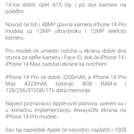
14-ice dobiti opet A15 čip i po dve kamere na
poleđini.
Novost će biti i 48MP glavna kamera iPhone 14 Pro
modela uz 12MP ultra-široku i 12MP telefoto
kameru.
Pro modeli će umesto notcha u ekranu dobiti dva
otvora za selfie kameru i Face ID, dok će iPhone 14 i
iPhone 14 Max zadržati ekrane sa notchem.
iPhone 14 Pro će dobiti 3200mAh, a iPhone 14 Pro
Max 4323mAh baterije, 8GB RAM-a i
128/256/512GB/1Tb data memorije.
Najveći poznavaoci Apple-ovih planova, uvereni su i
u konačnu implementaciju AlwaysON ekrana na
iPhone 14 Pro modele.
Sav taj napredak Apple će navodno naplatiti i 100$