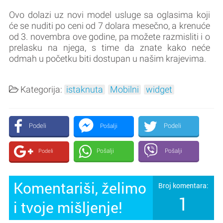
Ovo dolazi uz novi model usluge sa oglasima koji
će se nuditi po ceni od 7 dolara mesečno, a krenuće
od 3. novembra ove godine, pa možete razmisliti i o
prelasku na njega, s time da znate kako neće
odmah u početku biti dostupan u našim krajevima.
Kategorija:
istaknuta
Mobilni
widget
Podeli
Podeli
Pošalji
Pošalji
Pošalji
Podeli
Komentariši, želimo
Broj komentara:
1
i tvoje mišljenje!