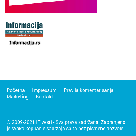
Početna
Impressum
Pravila komentarisanja
Marketing
Kontakt
© 2009-2021 IT vesti - Sva prava zadržana. Zabranjeno
je svako kopiranje sadržaja sajta bez pismene dozvole.