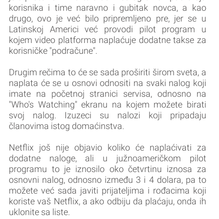
korisnika i time naravno i gubitak novca, a kao
drugo, ovo je već bilo pripremljeno pre, jer se u
Latinskoj Americi već provodi pilot program u
kojem video platforma naplaćuje dodatne takse za
korisničke "podračune".
Drugim rečima to će se sada proširiti širom sveta, a
naplata će se u osnovi odnositi na svaki nalog koji
imate na početnoj stranici servisa, odnosno na
"Who's Watching" ekranu na kojem možete birati
svoj nalog. Izuzeci su nalozi koji pripadaju
članovima istog domaćinstva.
Netflix još nije objavio koliko će naplaćivati za
dodatne naloge, ali u južnoameričkom pilot
programu to je iznosilo oko četvrtinu iznosa za
osnovni nalog, odnosno između 3 i 4 dolara, pa to
možete već sada javiti prijateljima i rođacima koji
koriste vaš Netflix, a ako odbiju da plaćaju, onda ih
uklonite sa liste.