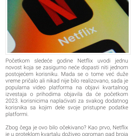
Početkom sledeće godine Netflix uvodi jednu
novost koja se zasigurno neće dopasti niti jednom
postojećem korisniku. Mada se o tome već duže
vreme pričalo ali nikad nije bilo realizovano, sada je
popularna video platforma na objavi kvartalnog
izvestaja o prihodima objavila da će početkom
2023. korisnicima naplaćivati za svakog dodatnog
korisnika sa kojim dele svoje pristupne podatke
platformi.
Zbog čega je ovo bilo očekivano? Kao prvo, Netflix
je u proteklom kvartalu doživeo ogroman pad broja