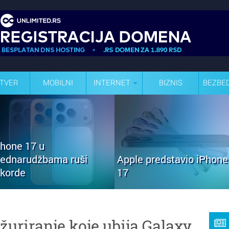
TVER
MOBILNI
INTERNET
BIZNIS
BEZBE
Phone 17 u
rednarudžbama ruši
Apple predstavio iPhone
ekorde
17
uriranje koje ubija Galaxy