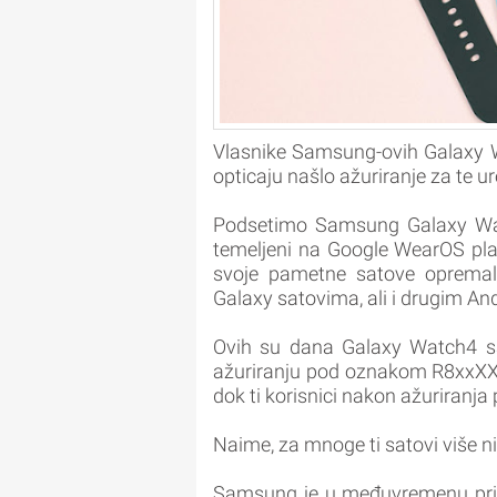
Vlasnike Samsung-ovih Galaxy W
opticaju našlo ažuriranje za te ur
Podsetimo Samsung Galaxy Watc
temeljeni na Google WearOS pla
svoje pametne satove opremal
Galaxy satovima, ali i drugim An
Ovih su dana Galaxy Watch4 sa
ažuriranju pod oznakom R8xxXXU1G
dok ti korisnici nakon ažuriranja 
Naime, za mnoge ti satovi više ni
Samsung je u međuvremenu prizn