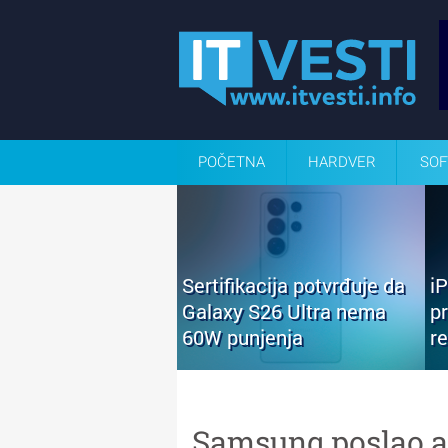
POČETNA
HARDVER
SOF
Sertifikacija potvrđuje da
i
Galaxy S26 Ultra nema
p
60W punjenja
r
Samsung poslao až