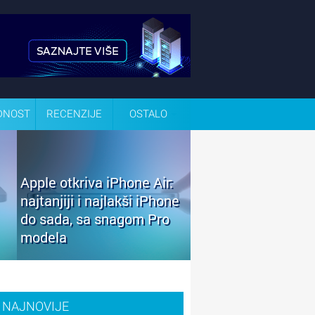
DNOST
RECENZIJE
OSTALO
Apple otkriva iPhone Air:
najtanjiji i najlakši iPhone
do sada, sa snagom Pro
modela
NAJNOVIJE