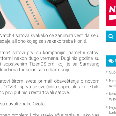
atch4 satova svakako će zanimati vest da se u
eđaje, ali ono kojeg se svakako treba kloniti.
h4 satovi prvi su kompanijini pametni satovi
tformi nakon dugo vremena. Dugi niz godina su
i sopstvenim TizenOS-om, koji je sa Samsung
droid-ima funkcionisao u harmoniji.
Supe
Nema
tovi širom sveta primali obaveštenje o novom
svet
VI3. Isprva se sve činilo super, ali tako je bilo
po prvi put nisu restartovali satove.
Kako
Win
su davali znake života.
Fejs
koris
ao problem i obustavio ažuriranja, ali ako vas