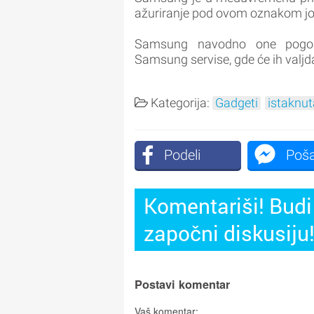
ažuriranje pod ovom oznakom još
Samsung navodno one pogođ
Samsung servise, gde će ih valjda
Kategorija:
Gadgeti
istaknut
Podeli
Poša
Komentariši! Budi 
započni diskusiju
Postavi komentar
Vaš komentar: