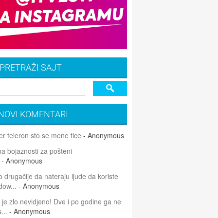
PRETRAŽI SAJT
NOVI KOMENTARI
r teleron sto se mene tice
- Anonymous
 bojaznosti za pošteni
- Anonymous
 drugačije da nateraju ljude da koriste
dow...
- Anonymous
 je zlo nevidjeno! Dve i po godine ga ne
...
- Anonymous