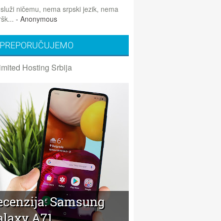
 služi ničemu, nema srpski jezik, nema
šk...
- Anonymous
PREPORUČUJEMO
imited Hosting Srbija
ecenzija: Samsung
alaxy A71