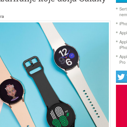
Sert
nem
ra
iPh
Appl
Appl
iPh
Appl
Pro 