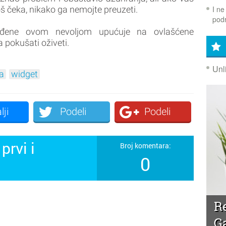
I ne
 čeka, nikako ga nemojte preuzeti.
podr
ene ovom nevoljom upućuje na ovlašćene
 pokušati oživeti.
Unl
a
widget
lji
Podeli
Podeli
prvi i
Broj komentara:
0
!
R
G