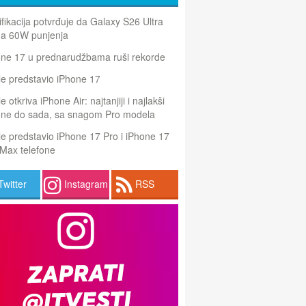
ifikacija potvrđuje da Galaxy S26 Ultra
a 60W punjenja
one 17 u prednarudžbama ruši rekorde
e predstavio iPhone 17
e otkriva iPhone Air: najtanjiji i najlakši
one do sada, sa snagom Pro modela
e predstavio iPhone 17 Pro i iPhone 17
Max telefone
Twitter
Instagram
RSS