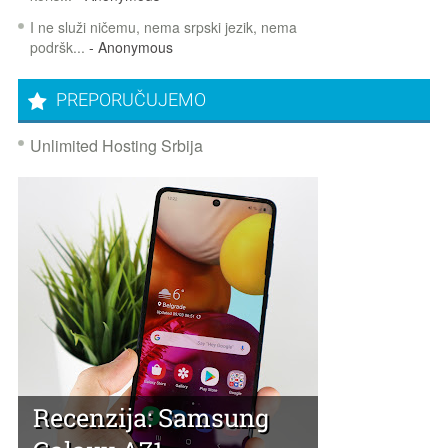
I ne služi ničemu, nema srpski jezik, nema
podršk...
- Anonymous
PREPORUČUJEMO
Unlimited Hosting Srbija
Recenzija: Samsung