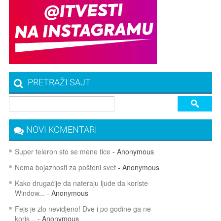
PRETRAŽI SAJT
NOVI KOMENTARI
Super teleron sto se mene tice
- Anonymous
Nema bojaznosti za pošteni svet
- Anonymous
Kako drugačije da nateraju ljude da koriste
Window...
- Anonymous
Fejs je zlo nevidjeno! Dve i po godine ga ne
koris...
- Anonymous