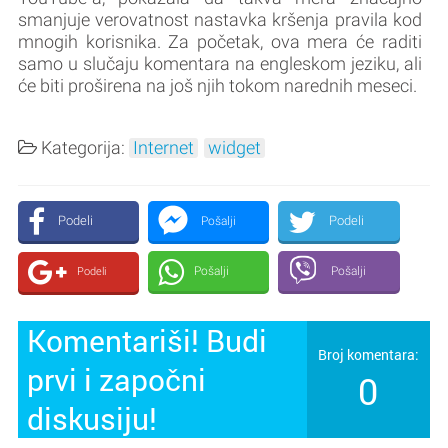
smanjuje verovatnost nastavka kršenja pravila kod
mnogih korisnika. Za početak, ova mera će raditi
samo u slučaju komentara na engleskom jeziku, ali
će biti proširena na još njih tokom narednih meseci.
Kategorija:
Internet
widget
Podeli
Podeli
Pošalji
Pošalji
Pošalji
Podeli
Komentariši! Budi
Broj komentara:
prvi i započni
0
diskusiju!