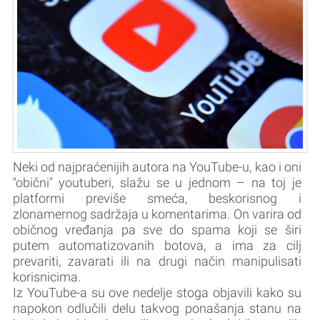
Neki od najpraćenijih autora na YouTube-u, kao i oni
"obični" youtuberi, slažu se u jednom – na toj je
platformi previše smeća, beskorisnog i
zlonamernog sadržaja u komentarima. On varira od
običnog vređanja pa sve do spama koji se širi
putem automatizovanih botova, a ima za cilj
prevariti, zavarati ili na drugi način manipulisati
korisnicima.
Iz YouTube-a su ove nedelje stoga objavili kako su
napokon odlučili delu takvog ponašanja stanu na