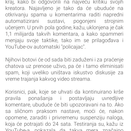
kraj, kako bi odgovorili na najveću kritiku svojih
kreatora. Najavljeno je tako da će ubuduće na
otkrivanju spama u komentarima raditi napredni
automatizirani sustavi, pogonjeni strojnim
učenjem. U prvih pola godine, kažu, uklonjena je čak
1,1 milijarda takvih komentara, a kako spammeri
menjaju svoje taktike, tako im se prilagođava i
YouTube-ov automatski "policajac".
Njihovi botovi će od sada biti zaduženi i za praćenje
chatova uz prenose uživo, pa će i tamo eliminisati
spam, koji uveliko uništava iskustvo diskusije za
vreme trajanja kakvog video streama.
Korisnici, pak, koje se uhvati da kontinuirano krše
pravila ponašanja i postavljaju uvredljive
komentare, ubuduće će biti upozoravani na to. Ako
sa sličnom praksom nastave, moći će, nakon
opomene, zaraditi i privremenu suspenziju naloga,
koja će potrajati do 24 sata. Testiranja su, kažu iz
YouTube-a, pokazala da takva mera značajno