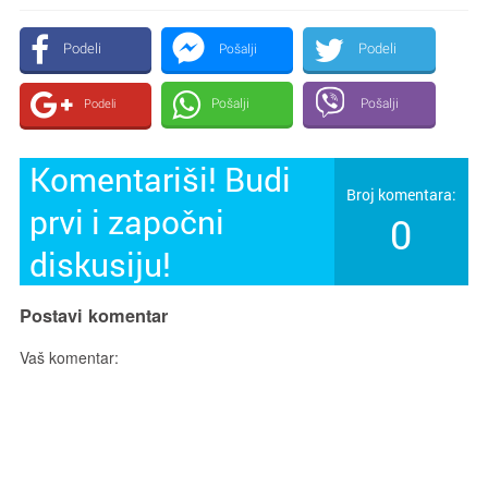
Podeli
Podeli
Pošalji
Pošalji
Pošalji
Podeli
Komentariši! Budi
Broj komentara:
prvi i započni
0
diskusiju!
Postavi komentar
Vaš komentar: