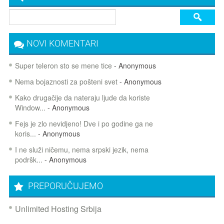
NOVI KOMENTARI
Super teleron sto se mene tice
- Anonymous
Nema bojaznosti za pošteni svet
- Anonymous
Kako drugačije da nateraju ljude da koriste
Window...
- Anonymous
Fejs je zlo nevidjeno! Dve i po godine ga ne
koris...
- Anonymous
I ne služi ničemu, nema srpski jezik, nema
podršk...
- Anonymous
PREPORUČUJEMO
Unlimited Hosting Srbija