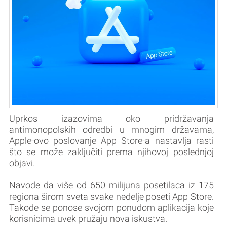
Uprkos izazovima oko pridržavanja
antimonopolskih odredbi u mnogim državama,
Apple-ovo poslovanje App Store-a nastavlja rasti
što se može zaključiti prema njihovoj poslednjoj
objavi.
Navode da više od 650 milijuna posetilaca iz 175
regiona širom sveta svake nedelje poseti App Store.
Takođe se ponose svojom ponudom aplikacija koje
korisnicima uvek pružaju nova iskustva.