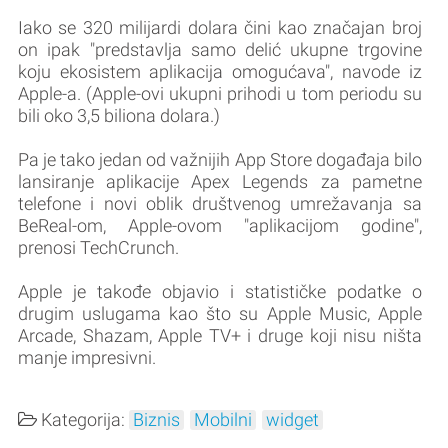
Iako se 320 milijardi dolara čini kao značajan broj
on ipak "predstavlja samo delić ukupne trgovine
koju ekosistem aplikacija omogućava", navode iz
Apple-a. (Apple-ovi ukupni prihodi u tom periodu su
bili oko 3,5 biliona dolara.)
Pa je tako jedan od važnijih App Store događaja bilo
lansiranje aplikacije Apex Legends za pametne
telefone i novi oblik društvenog umrežavanja sa
BeReal-om, Apple-ovom "aplikacijom godine",
prenosi TechCrunch.
Apple je takođe objavio i statističke podatke o
drugim uslugama kao što su Apple Music, Apple
Arcade, Shazam, Apple TV+ i druge koji nisu ništa
manje impresivni.
Kategorija:
Biznis
Mobilni
widget