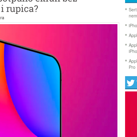
i rupica?
Sert
nem
ra
iPh
Appl
Appl
iPh
Appl
Pro 