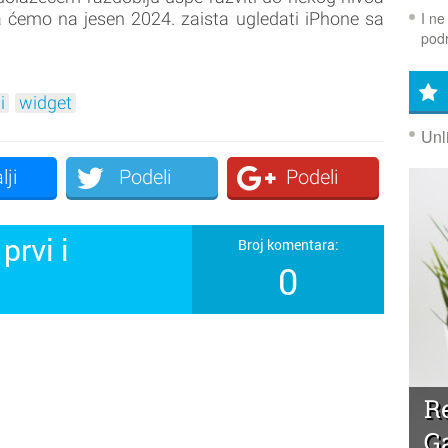
I ne
 da ćemo na jesen 2024. zaista ugledati iPhone sa
podr
i
widget
Unl
lji
Podeli
Podeli
prvi i
Broj komentara:
0
!
R
G