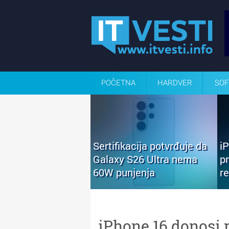
POČETNA
HARDVER
SOF
Sertifikacija potvrđuje da
i
Galaxy S26 Ultra nema
p
60W punjenja
r
iPhone 16 donosi 