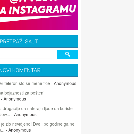
PRETRAŽI SAJT
NOVI KOMENTARI
r teleron sto se mene tice
- Anonymous
 bojaznosti za pošteni
- Anonymous
 drugačije da nateraju ljude da koriste
dow...
- Anonymous
 je zlo nevidjeno! Dve i po godine ga ne
...
- Anonymous