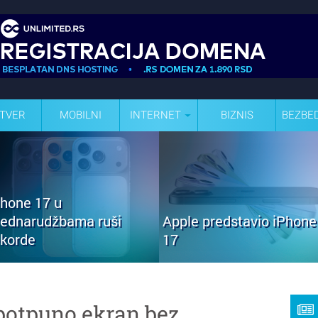
TVER
MOBILNI
INTERNET
BIZNIS
BEZBE
Phone 17 u
rednarudžbama ruši
Apple predstavio iPhone
ekorde
17
potpuno ekran bez