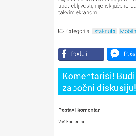
upotrebljivosti, nije isključeno
takvim ekranom.
Kategorija:
istaknuta
Mobiln
Podeli
Poša
Komentariši! Budi 
započni diskusiju
Postavi komentar
Vaš komentar: