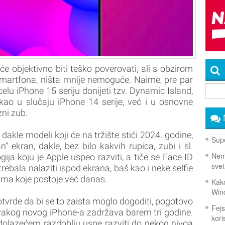
 objektivno biti teško poverovati, ali s obzirom
smartfona, ništa mnije nemoguće. Naime, pre par
elu iPhone 15 seriju donijeti tzv. Dynamic Island,
o u slučaju iPhone 14 serije, već i u osnovne
ni zub.
dakle modeli koji će na tržište stići 2024. godine,
Supe
ekran, dakle, bez bilo kakvih rupica, zubi i sl.
Nema
ja koju je Apple uspeo razviti, a tiče se Face ID
svet
rebala nalaziti ispod ekrana, baš kao i neke selfie
ma koje postoje već danas.
Kako
Win
vrde da bi se to zaista moglo dogoditi, pogotovo
Fejs
svakog novog iPhone-a zadržava barem tri godine.
koris
adolazećem razdoblju uspe razviti do nekog nivoa