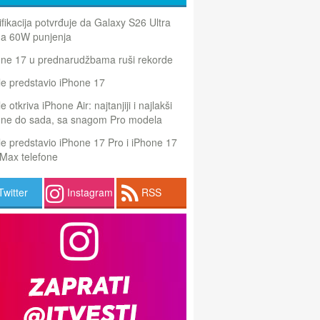
ifikacija potvrđuje da Galaxy S26 Ultra
a 60W punjenja
one 17 u prednarudžbama ruši rekorde
e predstavio iPhone 17
e otkriva iPhone Air: najtanjiji i najlakši
one do sada, sa snagom Pro modela
e predstavio iPhone 17 Pro i iPhone 17
Max telefone
Twitter
Instagram
RSS