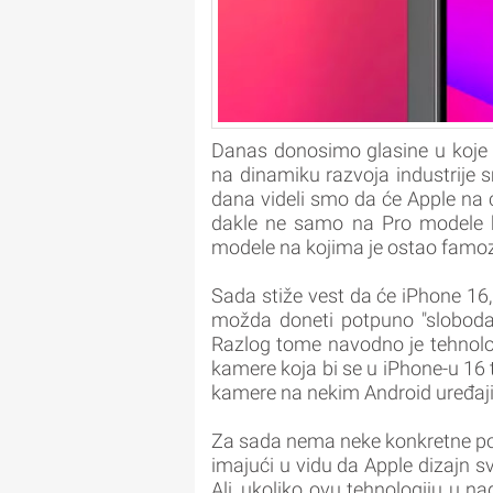
Danas donosimo glasine u koje će
na dinamiku razvoja industrije 
dana videli smo da će Apple na c
dakle ne samo na Pro modele ka
modele na kojima je ostao famoz
Sada stiže vest da će iPhone 16, 
možda doneti potpuno "slobodan" 
Razlog tome navodno je tehnologi
kamere koja bi se u iPhone-u 16 t
kamere na nekim Android uređaji
Za sada nema neke konkretne pot
imajući u vidu da Apple dizajn 
Ali, ukoliko ovu tehnologiju u n