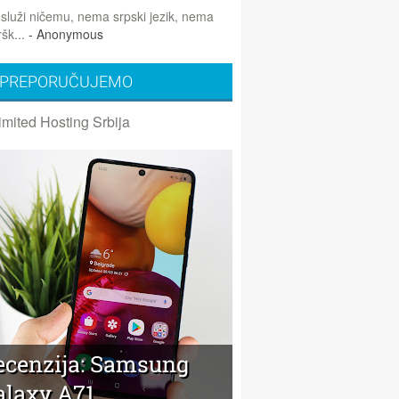
 služi ničemu, nema srpski jezik, nema
šk...
- Anonymous
PREPORUČUJEMO
imited Hosting Srbija
ecenzija: Samsung
alaxy A71