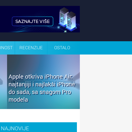
DNOST
RECENZIJE
OSTALO
Apple otkriva iPhone Air:
najtanjiji i najlakši iPhone
do sada, sa snagom Pro
modela
NAJNOVIJE