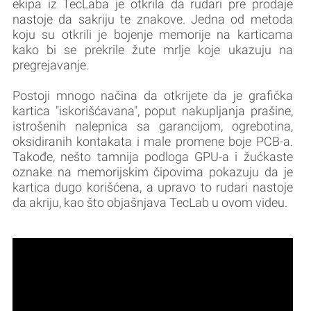
ekipa iz TecLaba je otkrila da rudari pre prodaje
nastoje da sakriju te znakove. Jedna od metoda
koju su otkrili je bojenje memorije na karticama
kako bi se prekrile žute mrlje koje ukazuju na
pregrejavanje.
Postoji mnogo načina da otkrijete da je grafička
kartica "iskorišćavana", poput nakupljanja prašine,
istrošenih nalepnica sa garancijom, ogrebotina,
oksidiranih kontakata i male promene boje PCB-a.
Takođe, nešto tamnija podloga GPU-a i žućkaste
oznake na memorijskim čipovima pokazuju da je
kartica dugo korišćena, a upravo to rudari nastoje
da akriju, kao što objašnjava TecLab u ovom videu.