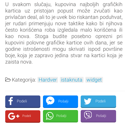
U svakom slučaju, kupovina najboljih grafičkih
kartica uz pristojan popust može zvučati kao
privlačan deal, ali to je uvek bio riskantan poduhvat,
jer rudari primenjuju nove taktike kako bi njihova
često korišćena roba izgledala malo korišćena ili
kao nova. Stoga budite posebno oprezni pri
kupovini polovne grafičke kartice ovih dana, jer se
godine istrošenosti mogu skrivati ispod površine
boje, koja je zapravo jedina stvar na kartici koja je
zaista nova.
Kategorija:
Hardver
istaknuta
widget
Podeli
Podeli
Pošalji
Pošalji
Pošalji
Podeli