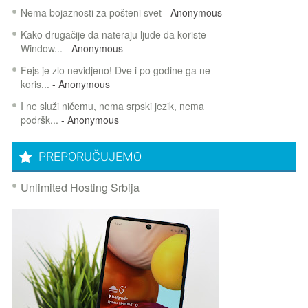
Nema bojaznosti za pošteni svet
- Anonymous
Kako drugačije da nateraju ljude da koriste
Window...
- Anonymous
Fejs je zlo nevidjeno! Dve i po godine ga ne
koris...
- Anonymous
I ne služi ničemu, nema srpski jezik, nema
podršk...
- Anonymous
PREPORUČUJEMO
Unlimited Hosting Srbija