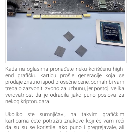
Kada na oglasima pronađete neku korišćenu high-
end grafičku karticu prošle generacije koja se
prodaje znatno ispod prosečne cene, odmah bi vam
trebalo zazvoniti zvono za uzbunu, jer postoji velika
verovatnost da je odradila jako puno poslova za
nekog kriptorudara.
Ukoliko ste sumnjičavi, na takvim grafičkim
karticama ćete potražiti znakove koji će vam reći
da su su se koristile jako puno i pregrejavale, ali