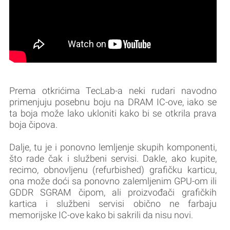
Prema otkrićima TecLab-a neki rudari navodno
primenjuju posebnu boju na DRAM IC-ove, iako se
ta boja može lako ukloniti kako bi se otkrila prava
boja čipova.
Dalje, tu je i ponovno lemljenje skupih komponenti,
što rade čak i službeni servisi. Dakle, ako kupite,
recimo, obnovljenu (refurbished) grafičku karticu,
ona može doći sa ponovno zalemljenim GPU-om ili
GDDR SGRAM čipom, ali proizvođači grafičkih
kartica i službeni servisi obično ne farbaju
memorijske IC-ove kako bi sakrili da nisu novi.