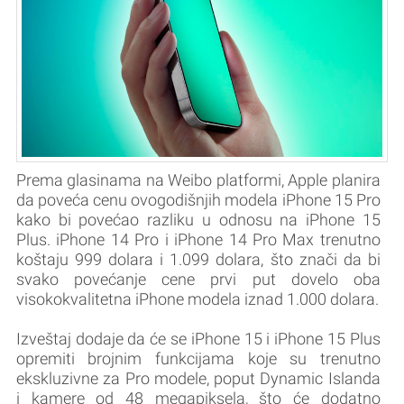
Prema glasinama na Weibo platformi, Apple planira
da poveća cenu ovogodišnjih modela ‌iPhone 15 Pro‌
kako bi povećao razliku u odnosu na ‌iPhone 15
Plus. ‌iPhone 14 Pro‌ i ‌iPhone 14 Pro Max‌ trenutno
koštaju 999 dolara i 1.099 dolara, što znači da bi
svako povećanje cene prvi put dovelo oba
visokokvalitetna iPhone modela iznad 1.000 dolara.
Izveštaj dodaje da će se ‌iPhone 15‌ i ‌iPhone 15‌ Plus
opremiti brojnim funkcijama koje su trenutno
ekskluzivne za Pro modele, poput Dynamic Islanda
i kamere od 48 megapiksela, što će dodatno