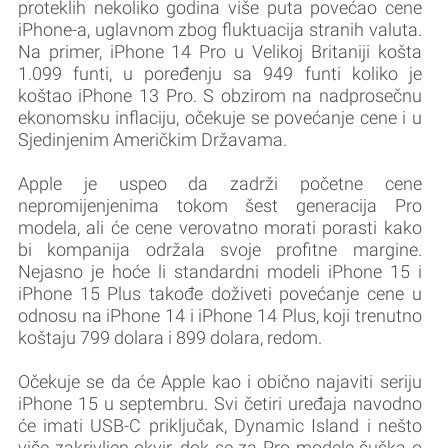
proteklih nekoliko godina više puta povećao cene
iPhone-a, uglavnom zbog fluktuacija stranih valuta.
Na primer, ‌iPhone 14 Pro‌ u Velikoj Britaniji košta
1.099 funti, u poređenju sa 949 funti koliko je
koštao ‌iPhone 13 Pro‌. S obzirom na nadprosečnu
ekonomsku inflaciju, očekuje se povećanje cene i u
Sjedinjenim Američkim Državama.
Apple je uspeo da zadrži početne cene
nepromijenjenima tokom šest generacija Pro
modela, ali će cene verovatno morati porasti kako
bi kompanija održala svoje profitne margine.
Nejasno je hoće li standardni modeli ‌iPhone 15‌ i
‌iPhone 15‌ Plus takođe doživeti povećanje cene u
odnosu na ‌iPhone 14‌ i ‌iPhone 14‌ Plus, koji trenutno
koštaju 799 dolara i 899 dolara, redom.
Očekuje se da će Apple kao i obično najaviti seriju
‌iPhone 15‌ u septembru. Svi četiri uređaja navodno
će imati USB-C priključak, Dynamic Island i nešto
više zakrivljen okvir, dok se za Pro modele šuška o