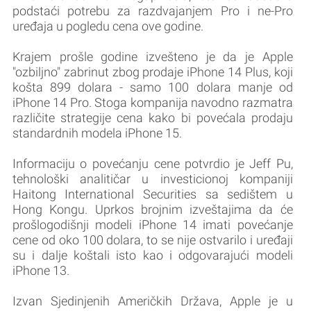
podstaći potrebu za razdvajanjem Pro i ne-Pro
uređaja u pogledu cena ove godine.
Krajem prošle godine izvešteno je da je Apple
"ozbiljno" zabrinut zbog prodaje ‌iPhone 14 Plus‌, koji
košta 899 dolara - samo 100 dolara manje od
‌iPhone 14 Pro‌. Stoga kompanija navodno razmatra
različite strategije cena kako bi povećala prodaju
standardnih modela ‌iPhone 15‌.
Informaciju o povećanju cene potvrdio je Jeff Pu,
tehnološki analitičar u investicionoj kompaniji
Haitong International Securities sa sedištem u
Hong Kongu. Uprkos brojnim izveštajima da će
prošlogodišnji modeli ‌iPhone 14‌ imati povećanje
cene od oko 100 dolara, to se nije ostvarilo i uređaji
su i dalje koštali isto kao i odgovarajući modeli
iPhone 13.
Izvan Sjedinjenih Američkih Država, Apple je u