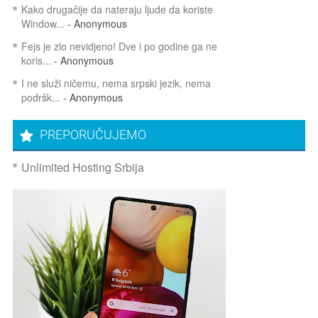
Kako drugačije da nateraju ljude da koriste
Window...
- Anonymous
Fejs je zlo nevidjeno! Dve i po godine ga ne
koris...
- Anonymous
I ne služi ničemu, nema srpski jezik, nema
podršk...
- Anonymous
PREPORUČUJEMO
Unlimited Hosting Srbija