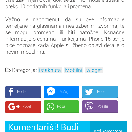
preko 10 dodatnih funkcija i promena.
Važno je napomenuti da su ove informacije
temeljene na glasinama i neslužbenim izvorima, te
se mogu promeniti ili biti natočne. Konačne
informacije o cenama i funkcijama ‌iPhone 15‌ serije
biće poznate kada Apple službeno objavi detalje o
novim modelima.
Kategorija:
istaknuta
Mobilni
widget
Podeli
Podeli
Pošalji
Pošalji
Pošalji
Podeli
Komentariši! Budi
Broj komentara: