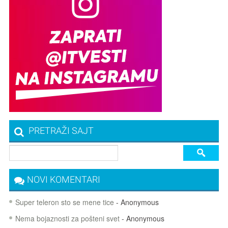
PRETRAŽI SAJT
NOVI KOMENTARI
Super teleron sto se mene tice
- Anonymous
Nema bojaznosti za pošteni svet
- Anonymous