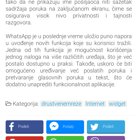
tako da ne prikazuju ime pošiljaoca niti sažetak
sadržaja poruka na zaključanom ekranu, čime se
osigurava visok nivo privatnosti i tajnosti
razgovora.
WhatsApp je u poslednje vreme uložio puno napora
u uvođenje novih funkcija koje su korisnici tražili.
Jedna od tih funkcija je mogućnost korišćenja
jednog naloga na više različitih uređaja, što je već
postalo dostupno u praksi. Takođe, uskoro će biti
omogućeno uređivanje već poslatih poruka i
pretvaranje glasovnih poruka u tekst, što će
dodatno unaprediti funkcionalnost aplikacije.
Kategorija:
drustvenemreze
Internet
widget
Podeli
Podeli
Pošalji