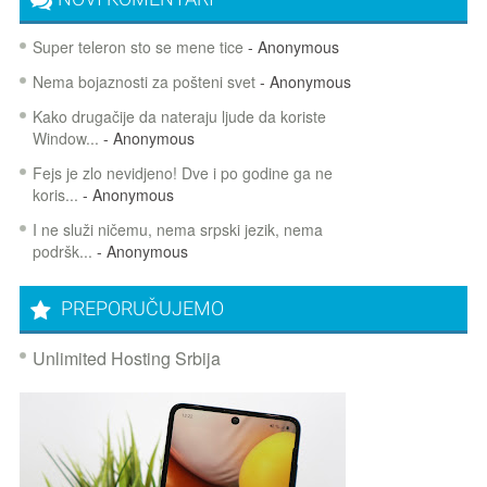
Super teleron sto se mene tice
- Anonymous
Nema bojaznosti za pošteni svet
- Anonymous
Kako drugačije da nateraju ljude da koriste
Window...
- Anonymous
Fejs je zlo nevidjeno! Dve i po godine ga ne
koris...
- Anonymous
I ne služi ničemu, nema srpski jezik, nema
podršk...
- Anonymous
PREPORUČUJEMO
Unlimited Hosting Srbija