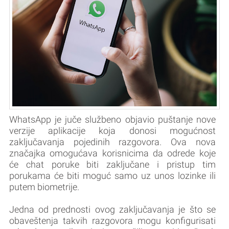
WhatsApp je juče službeno objavio puštanje nove
verzije aplikacije koja donosi mogućnost
zaključavanja pojedinih razgovora. Ova nova
značajka omogućava korisnicima da odrede koje
će chat poruke biti zaključane i pristup tim
porukama će biti moguć samo uz unos lozinke ili
putem biometrije.
Jedna od prednosti ovog zaključavanja je što se
obaveštenja takvih razgovora mogu konfigurisati