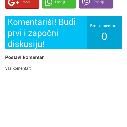
Pošalji
Pošalji
Podeli
Komentariši! Budi
Broj komentara:
prvi i započni
0
diskusiju!
Postavi komentar
Vaš komentar: