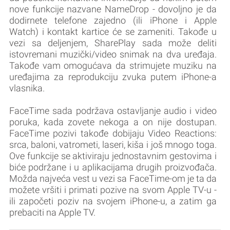
nove funkcije nazvane NameDrop - dovoljno je da
dodirnete telefone zajedno (ili iPhone i Apple
Watch) i kontakt kartice će se zameniti. Takođe u
vezi sa deljenjem, SharePlay sada može deliti
istovremani muzički/video snimak na dva uređaja.
Takođe vam omogućava da strimujete muziku na
uređajima za reprodukciju zvuka putem iPhone-a
vlasnika.
FaceTime sada podržava ostavljanje audio i video
poruka, kada zovete nekoga a on nije dostupan.
FaceTime pozivi takođe dobijaju Video Reactions:
srca, baloni, vatrometi, laseri, kiša i još mnogo toga.
Ove funkcije se aktiviraju jednostavnim gestovima i
biće podržane i u aplikacijama drugih proizvođača.
Možda najveća vest u vezi sa FaceTime-om je ta da
možete vršiti i primati pozive na svom Apple TV-u -
ili započeti poziv na svojem iPhone-u, a zatim ga
prebaciti na Apple TV.