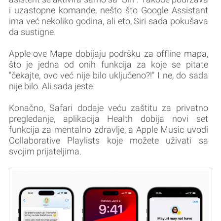
i uzastopne komande, nešto što Google Assistant
ima već nekoliko godina, ali eto, Siri sada pokušava
da sustigne.
Apple-ove Mape dobijaju podršku za offline mapa,
što je jedna od onih funkcija za koje se pitate
"čekajte, ovo već nije bilo uključeno?!" I ne, do sada
nije bilo. Ali sada jeste.
Konačno, Safari dodaje veću zaštitu za privatno
pregledanje, aplikacija Health dobija novi set
funkcija za mentalno zdravlje, a Apple Music uvodi
Collaborative Playlists koje možete uživati sa
svojim prijateljima.