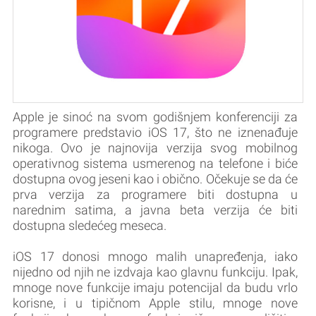
Apple je sinoć na svom godišnjem konferenciji za
programere predstavio iOS 17, što ne iznenađuje
nikoga. Ovo je najnovija verzija svog mobilnog
operativnog sistema usmerenog na telefone i biće
dostupna ovog jeseni kao i obično. Očekuje se da će
prva verzija za programere biti dostupna u
narednim satima, a javna beta verzija će biti
dostupna sledećeg meseca.
iOS 17 donosi mnogo malih unapređenja, iako
nijedno od njih ne izdvaja kao glavnu funkciju. Ipak,
mnoge nove funkcije imaju potencijal da budu vrlo
korisne, i u tipičnom Apple stilu, mnoge nove