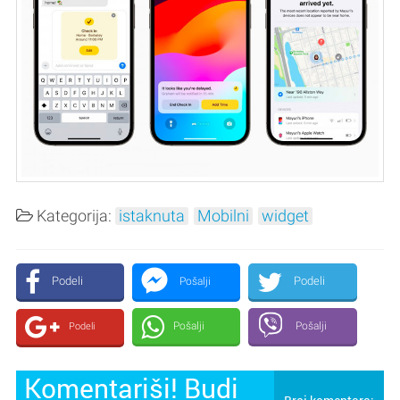
Kategorija:
istaknuta
Mobilni
widget
Podeli
Podeli
Pošalji
Pošalji
Pošalji
Podeli
Komentariši! Budi