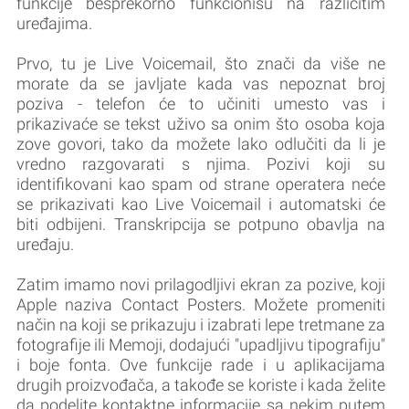
funkcije besprekorno funkcionišu na različitim
uređajima.
Prvo, tu je Live Voicemail, što znači da više ne
morate da se javljate kada vas nepoznat broj
poziva - telefon će to učiniti umesto vas i
prikazivaće se tekst uživo sa onim što osoba koja
zove govori, tako da možete lako odlučiti da li je
vredno razgovarati s njima. Pozivi koji su
identifikovani kao spam od strane operatera neće
se prikazivati kao Live Voicemail i automatski će
biti odbijeni. Transkripcija se potpuno obavlja na
uređaju.
Zatim imamo novi prilagodljivi ekran za pozive, koji
Apple naziva Contact Posters. Možete promeniti
način na koji se prikazuju i izabrati lepe tretmane za
fotografije ili Memoji, dodajući "upadljivu tipografiju"
i boje fonta. Ove funkcije rade i u aplikacijama
drugih proizvođača, a takođe se koriste i kada želite
da podelite kontaktne informacije sa nekim putem