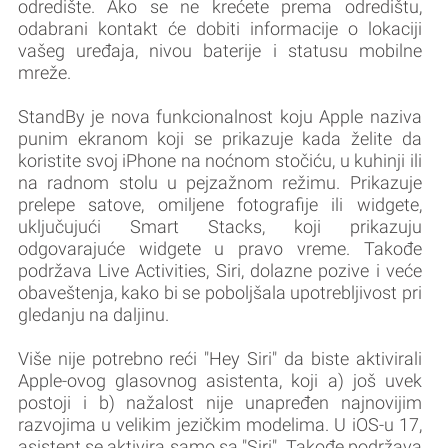
odredište. Ako se ne krećete prema odredištu,
odabrani kontakt će dobiti informacije o lokaciji
vašeg uređaja, nivou baterije i statusu mobilne
mreže.
StandBy je nova funkcionalnost koju Apple naziva
punim ekranom koji se prikazuje kada želite da
koristite svoj iPhone na noćnom stočiću, u kuhinji ili
na radnom stolu u pejzažnom režimu. Prikazuje
prelepe satove, omiljene fotografije ili widgete,
uključujući Smart Stacks, koji prikazuju
odgovarajuće widgete u pravo vreme. Takođe
podržava Live Activities, Siri, dolazne pozive i veće
obaveštenja, kako bi se poboljšala upotrebljivost pri
gledanju na daljinu.
Više nije potrebno reći "Hey Siri" da biste aktivirali
Apple-ovog glasovnog asistenta, koji a) još uvek
postoji i b) nažalost nije unapređen najnovijim
razvojima u velikim jezičkim modelima. U iOS-u 17,
asistent se aktivira samo sa "Siri". Takođe podržava