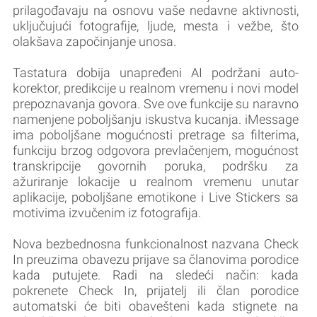
prilagođavaju na osnovu vaše nedavne aktivnosti,
uključujući fotografije, ljude, mesta i vežbe, što
olakšava započinjanje unosa.
Tastatura dobija unapređeni AI podržani auto-
korektor, predikcije u realnom vremenu i novi model
prepoznavanja govora. Sve ove funkcije su naravno
namenjene poboljšanju iskustva kucanja. iMessage
ima poboljšane mogućnosti pretrage sa filterima,
funkciju brzog odgovora prevlačenjem, mogućnost
transkripcije govornih poruka, podršku za
ažuriranje lokacije u realnom vremenu unutar
aplikacije, poboljšane emotikone i Live Stickers sa
motivima izvučenim iz fotografija.
Nova bezbednosna funkcionalnost nazvana Check
In preuzima obavezu prijave sa članovima porodice
kada putujete. Radi na sledeći način: kada
pokrenete Check In, prijatelj ili član porodice
automatski će biti obavešteni kada stignete na