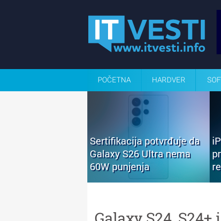
POČETNA
HARDVER
SOF
Sertifikacija potvrđuje da
i
Galaxy S26 Ultra nema
p
60W punjenja
r
Galaxy S24, S24+ i