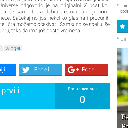
I ne
 Universe odgovorio je na originalni X post koji
podr
 da će samo Ultra dobiti tretman titanijumom.
eće. Sačekajmo još nekoliko glasina i procurlih
meli šta možemo očekivati. Samsung se spekuliše
nuaru, tako da ima još dosta vremena.
Unl
i
widget
lji
Podeli
Podeli
prvi i
Broj komentara:
0
!
Re
P