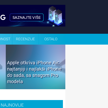
DNOST
RECENZIJE
OSTALO
Apple otkriva iPhone Air:
najtanjiji i najlakši iPhone
do sada, sa snagom Pro
modela
NAJNOVIJE