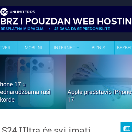
TVER
MOBILNI
INTERNET
BIZNIS
BEZBE
Phone 17 u
rednarudžbama ruši
Apple predstavio iPhone
ekorde
17
 S24 Ultra će svi imati