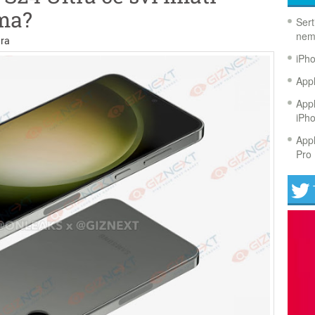
uma?
Sert
nem
ra
iPh
Appl
Appl
iPh
Appl
Pro 