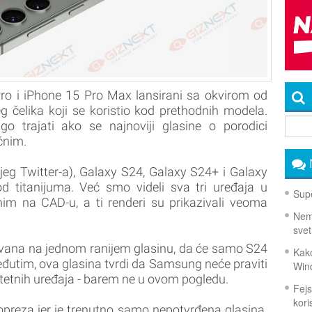
o i iPhone 15 Pro Max lansirani sa okvirom od
 čelika koji se koristio kod prethodnih modela.
 trajati ako se najnoviji glasine o porodici
čnim.
eg Twitter-a), Galaxy S24, Galaxy S24+ i Galaxy
od titanijuma. Već smo videli sva tri uređaja u
Supe
im na CAD-u, a ti renderi su prikazivali veoma
Nema
svet
novana na jednom ranijem glasinu, da će samo S24
Kako
Međutim, ova glasina tvrdi da Samsung neće praviti
Win
itetnih uređaja - barem ne u ovom pogledu.
Fejs
koris
opreza jer je trenutno samo nepotvrđena glasina.