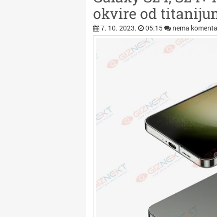
okvire od titanij
7. 10. 2023.
05:15
nema komenta