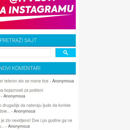
PRETRAŽI SAJT
NOVI KOMENTARI
r teleron sto se mene tice
- Anonymous
 bojaznosti za pošteni
- Anonymous
 drugačije da nateraju ljude da koriste
dow...
- Anonymous
 je zlo nevidjeno! Dve i po godine ga ne
...
- Anonymous