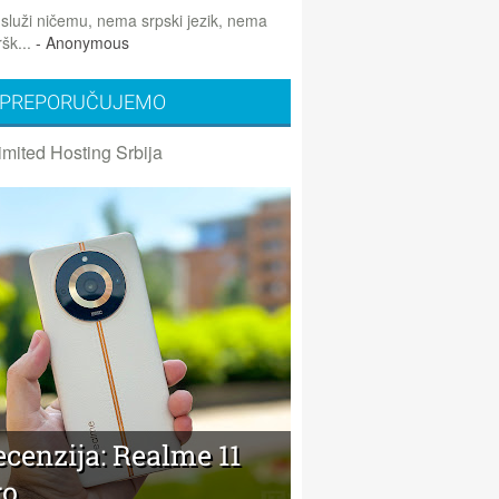
 služi ničemu, nema srpski jezik, nema
šk...
- Anonymous
PREPORUČUJEMO
imited Hosting Srbija
cenzija: Realme 11
ro