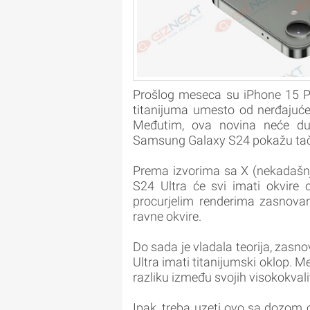
Prošlog meseca su iPhone 15 Pr
titanijuma umesto od nerđajućeg
Međutim, ova novina neće dugo
Samsung Galaxy S24 pokažu ta
Prema izvorima sa X (nekadašnj
S24 Ultra će svi imati okvire 
procurjelim renderima zasnovan
ravne okvire.
Do sada je vladala teorija, zas
Ultra imati titanijumski oklop. 
razliku između svojih visokokval
Ipak, treba uzeti ovo sa dozom 