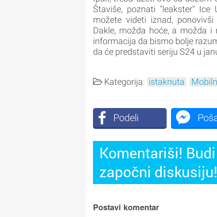
Štaviše, poznati "leakster" Ice
možete videti iznad, ponovivši
Dakle, možda hoće, a možda i n
informacija da bismo bolje razu
da će predstaviti seriju S24 u ja
Kategorija:
istaknuta
Mobiln
Podeli
Poša
Komentariši! Budi 
započni diskusiju
Postavi komentar