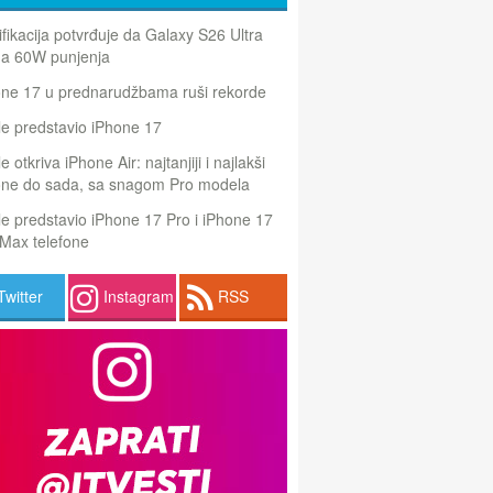
ifikacija potvrđuje da Galaxy S26 Ultra
a 60W punjenja
one 17 u prednarudžbama ruši rekorde
e predstavio iPhone 17
e otkriva iPhone Air: najtanjiji i najlakši
one do sada, sa snagom Pro modela
e predstavio iPhone 17 Pro i iPhone 17
Max telefone
Twitter
Instagram
RSS