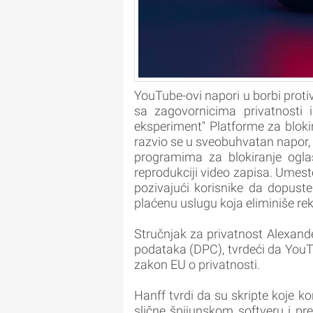
YouTube-ovi napori u borbi proti
sa zagovornicima privatnosti i
eksperiment" Platforme za blokir
razvio se u sveobuhvatan napor, u
programima za blokiranje ogla
reprodukciji video zapisa. Umest
pozivajući korisnike da dopust
plaćenu uslugu koja eliminiše re
Stručnjak za privatnost Alexande
podataka (DPC), tvrdeći da YouTu
zakon EU o privatnosti.
Hanff tvrdi da su skripte koje k
slične špijunskom softveru i pre