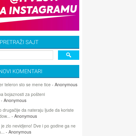
PRETRAŽI SAJT
NOVI KOMENTARI
r teleron sto se mene tice
- Anonymous
 bojaznosti za pošteni
- Anonymous
 drugačije da nateraju ljude da koriste
dow...
- Anonymous
 je zlo nevidjeno! Dve i po godine ga ne
...
- Anonymous