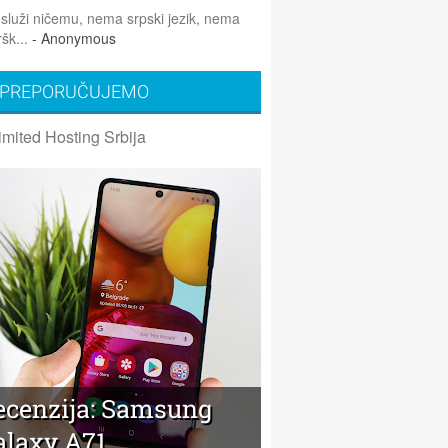
 služi ničemu, nema srpski jezik, nema
šk...
- Anonymous
PREPORUČUJEMO
imited Hosting Srbija
ecenzija: Samsung
alaxy A71