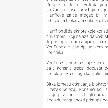
Google, međutim, tvrdi da prog
pružanja usluge i ometaju moguć
Hanffove žalbe mogao bi imat
otkrivanja blokatora oglasa u Evr
Hanff tvrdi da skripte koje koris
privatnosti, koji nalaže da web s
ili pristupa informacijama na s
YouTube-a sličan špijunskom sof
korisnika.
YouTube je branio svoj sistem za
da bi korisnici trebali dopustiti
pretplatničku uslugu koja elimini
Bitka između otkrivanja blokator
u težak položaj. Korisnici koji 
svoju privatnost i izbegli namet
pogledu mogućnosti pristupa Yo