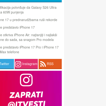
ifikacija potvrđuje da Galaxy S26 Ultra
a 60W punjenja
one 17 u prednarudžbama ruši rekorde
e predstavio iPhone 17
e otkriva iPhone Air: najtanjiji i najlakši
one do sada, sa snagom Pro modela
e predstavio iPhone 17 Pro i iPhone 17
Max telefone
Twitter
Instagram
RSS