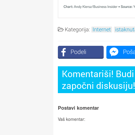
Kategorija:
Internet
istaknut
Podeli
Poša
Komentariši! Budi 
započni diskusiju
Postavi komentar
Vaš komentar: