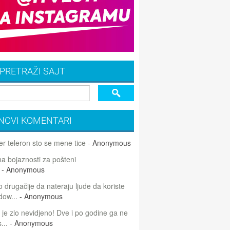
PRETRAŽI SAJT
NOVI KOMENTARI
r teleron sto se mene tice
- Anonymous
 bojaznosti za pošteni
- Anonymous
 drugačije da nateraju ljude da koriste
dow...
- Anonymous
 je zlo nevidjeno! Dve i po godine ga ne
...
- Anonymous