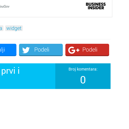
a
widget
lji
Podeli
Podeli
prvi i
Broj komentara:
0
!