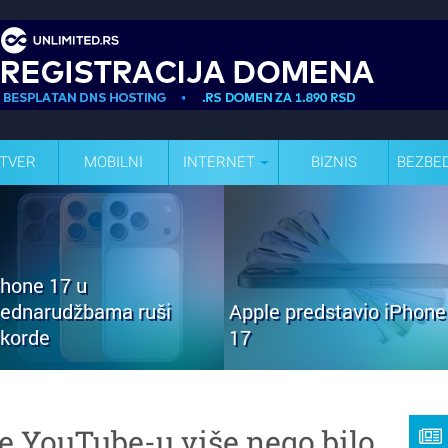
TVER
MOBILNI
INTERNET
BIZNIS
BEZBE
Phone 17 u
rednarudžbama ruši
Apple predstavio iPhone
ekorde
17
je YouTube-u više nego bilo