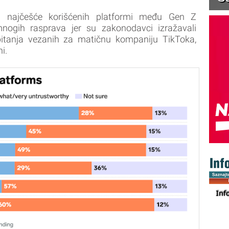
 najčešće korišćenih platformi među Gen Z
nogih rasprava jer su zakonodavci izražavali
pitanja vezanih za matičnu kompaniju TikToka,
i.