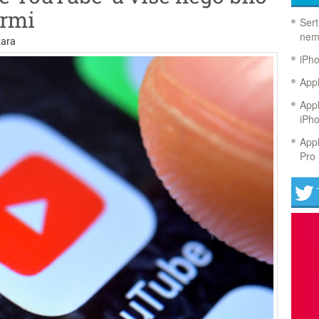
ormi
Sert
nem
ara
iPh
Appl
Appl
iPh
Appl
Pro 