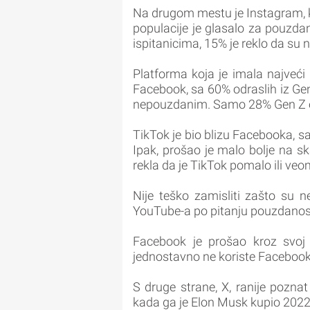
Na drugom mestu je Instagram, 
populacije je glasalo za pouzd
ispitanicima, 15% je reklo da su 
Platforma koja je imala najveći
Facebook, sa 60% odraslih iz Gen
nepouzdanim. Samo 28% Gen Z 
TikTok je bio blizu Facebooka, s
Ipak, prošao je malo bolje na sk
rekla da je TikTok pomalo ili ve
Nije teško zamisliti zašto su n
YouTube-a po pitanju pouzdanost
Facebook je prošao kroz svoj 
jednostavno ne koriste Facebook
S druge strane, X, ranije poznat
kada ga je Elon Musk kupio 2022