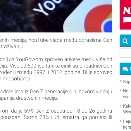
tvenih medija, YouTube vlada među odraslima Gen
traživanju.
aradnji sa YouGov-om sproveo ankete među više od
a. Više od 600 ispitanika činili su pripadnici Gen
i rođeni između 1997. i 2012. godine. BI je sproveo
tnim osobama.
Supe
Nema
 odraslima iz Gen Z generacije o njihovom viđenju
svet
panija društvenih medija.
Kako
zirom da je 59% Gen Z osoba od 18 do 26 godina
Win
 pouzdan. Samo 28% ljudi smatra ga pomalo ili
Fejs
koris