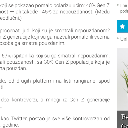
I ne
koji se pokazao pomalo polarizujućim: 40% Gen Z
podr
anost — ali takođe i 45% za nepouzdanost. (Među
neodlučni.)
 procenat ljudi koji su je smatrali nepouzdanom?
 Z generacije koji su ga nazvali pomalo ili veoma
Unl
osoba ga smatra pouzdanim.
a 57% ispitanika koji su ga smatrali nepouzdanim.
ali pouzdanosti, sa 30% Gen Z populacije koja je
oma pouzdan.
eke od drugih platformi na listi rangirane ispod
i.
deo kontroverzi, a mnogi iz Gen Z generacije
.
R
 kao Twitter, postao je sve više kontroverzan od
G
. godine.