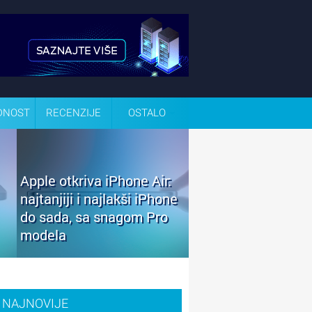
DNOST
RECENZIJE
OSTALO
Apple otkriva iPhone Air:
najtanjiji i najlakši iPhone
do sada, sa snagom Pro
modela
NAJNOVIJE