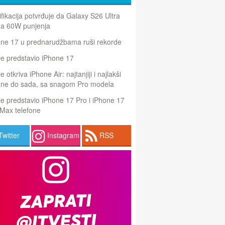
ifikacija potvrđuje da Galaxy S26 Ultra
a 60W punjenja
one 17 u prednarudžbama ruši rekorde
e predstavio iPhone 17
e otkriva iPhone Air: najtanjiji i najlakši
one do sada, sa snagom Pro modela
e predstavio iPhone 17 Pro i iPhone 17
Max telefone
Twitter
Instagram
RSS