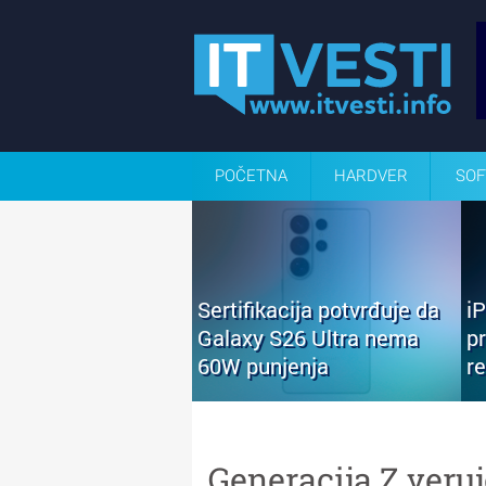
POČETNA
HARDVER
SOF
Sertifikacija potvrđuje da
i
Galaxy S26 Ultra nema
p
60W punjenja
r
Generacija Z veru