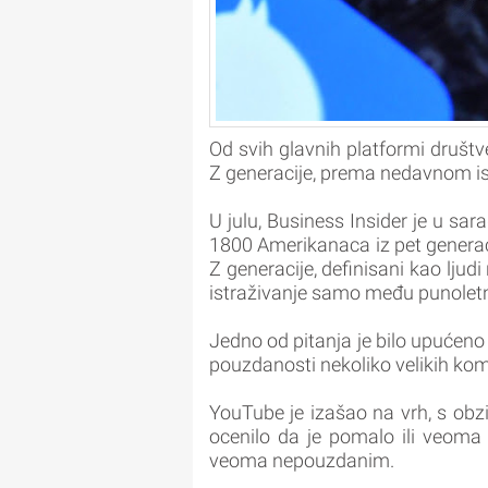
Od svih glavnih platformi druš
Z generacije, prema nedavnom is
U julu, Business Insider je u s
1800 Amerikanaca iz pet generacij
Z generacije, definisani kao ljud
istraživanje samo među punole
Jedno od pitanja je bilo upućeno
pouzdanosti nekoliko velikih kom
YouTube je izašao na vrh, s ob
ocenilo da je pomalo ili veoma
veoma nepouzdanim.