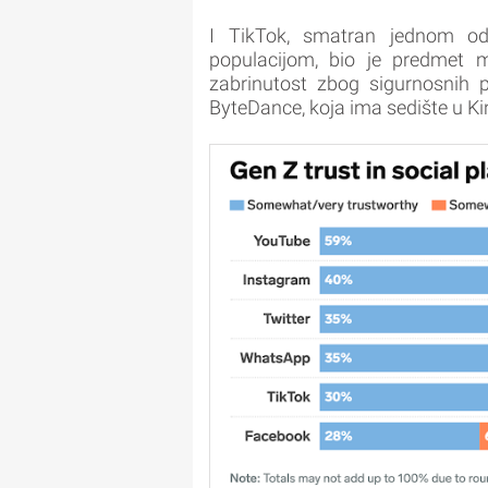
I TikTok, smatran jednom od
populacijom, bio je predmet m
zabrinutost zbog sigurnosnih 
ByteDance, koja ima sedište u Kin