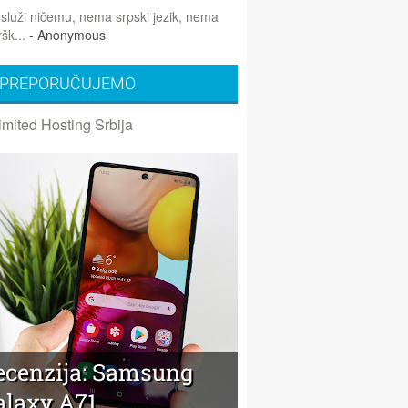
 služi ničemu, nema srpski jezik, nema
šk...
- Anonymous
PREPORUČUJEMO
imited Hosting Srbija
ecenzija: Samsung
alaxy A71