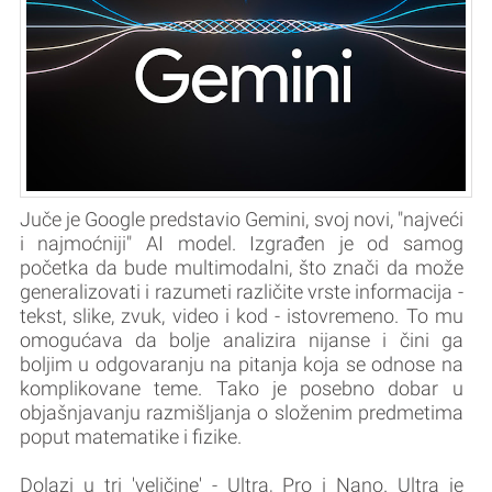
Juče je Google predstavio Gemini, svoj novi, "najveći
i najmoćniji" AI model. Izgrađen je od samog
početka da bude multimodalni, što znači da može
generalizovati i razumeti različite vrste informacija -
tekst, slike, zvuk, video i kod - istovremeno. To mu
omogućava da bolje analizira nijanse i čini ga
boljim u odgovaranju na pitanja koja se odnose na
komplikovane teme. Tako je posebno dobar u
objašnjavanju razmišljanja o složenim predmetima
poput matematike i fizike.
Dolazi u tri 'veličine' - Ultra, Pro i Nano. Ultra je