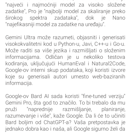
"najveći i najmoćniji model za visoko složene
zadatke", Pro je "najbolji model za skaliranje preko
širokog spektra zadataka", dok je Nano
"najefikasniji model za zadatke na uređaju".
Gemini Ultra može razumeti, objasniti i generisati
visokokvalitetni kod u Python-u, Javi, C++-u i Go-u.
Može raditi sa više jezika i razmišljati o složenim
informacijama. Odličan je u nekoliko testova
kodiranja, uključujući HumanEval i Natural2Code,
Google-ov interni skup podataka, koji koristi izvore
koje su generisali autori umesto web-baziranih
informacija.
Google-ov Bard AI sada koristi "fine-tuned verziju"
Gemini Pro, šta god to značilo. To bi trebalo da mu
pruži "naprednije razmišljanje, planiranje,
razumevanje i više", kaže Google. Da li će to učiniti
Bard boljim od ChatGPT-a? Vaša pretpostavka je
jednako dobra kao i naša, ali Google sigurno želi da