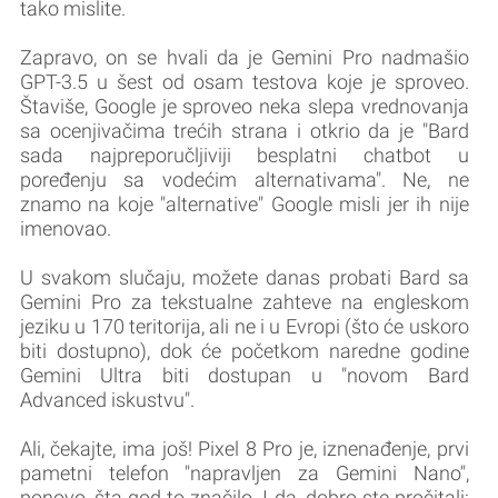
tako mislite.
Zapravo, on se hvali da je Gemini Pro nadmašio
GPT-3.5 u šest od osam testova koje je sproveo.
Štaviše, Google je sproveo neka slepa vrednovanja
sa ocenjivačima trećih strana i otkrio da je "Bard
sada najpreporučljiviji besplatni chatbot u
poređenju sa vodećim alternativama". Ne, ne
znamo na koje "alternative" Google misli jer ih nije
imenovao.
U svakom slučaju, možete danas probati Bard sa
Gemini Pro za tekstualne zahteve na engleskom
jeziku u 170 teritorija, ali ne i u Evropi (što će uskoro
biti dostupno), dok će početkom naredne godine
Gemini Ultra biti dostupan u "novom Bard
Advanced iskustvu".
Ali, čekajte, ima još! Pixel 8 Pro je, iznenađenje, prvi
pametni telefon "napravljen za Gemini Nano",
ponovo, šta god to značilo. I da, dobro ste pročitali: