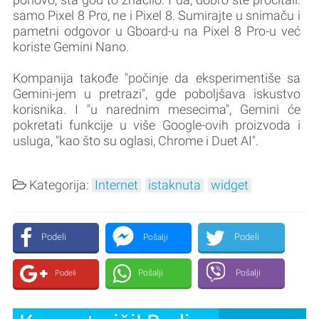
samo Pixel 8 Pro, ne i Pixel 8. Sumirajte u snimaču i
pametni odgovor u Gboard-u na Pixel 8 Pro-u već
koriste Gemini Nano.
Kompanija takođe "počinje da eksperimentiše sa
Gemini-jem u pretrazi", gde poboljšava iskustvo
korisnika. I "u narednim mesecima", Gemini će
pokretati funkcije u više Google-ovih proizvoda i
usluga, "kao što su oglasi, Chrome i Duet AI".
Kategorija:
Internet
istaknuta
widget
Podeli
Podeli
Pošalji
Pošalji
Pošalji
Podeli