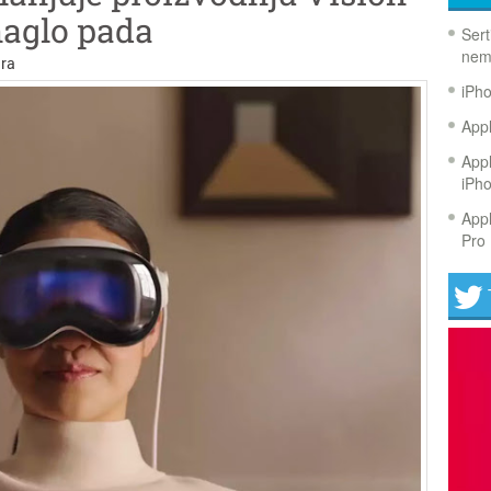
naglo pada
Sert
nem
ra
iPh
Appl
Appl
iPh
Appl
Pro 