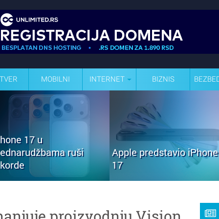
TVER
MOBILNI
INTERNET
BIZNIS
BEZBE
Phone 17 u
rednarudžbama ruši
Apple predstavio iPhone
ekorde
17
anjuje proizvodnju Vision