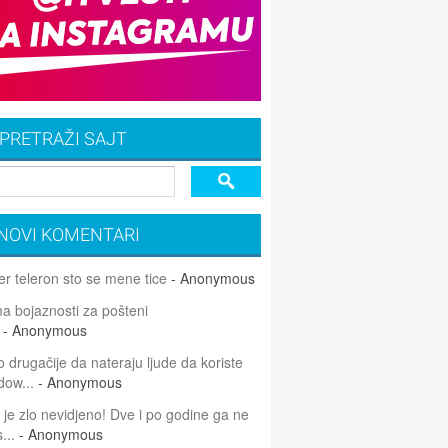
PRETRAŽI SAJT
NOVI KOMENTARI
r teleron sto se mene tice
- Anonymous
 bojaznosti za pošteni
- Anonymous
 drugačije da nateraju ljude da koriste
dow...
- Anonymous
 je zlo nevidjeno! Dve i po godine ga ne
...
- Anonymous