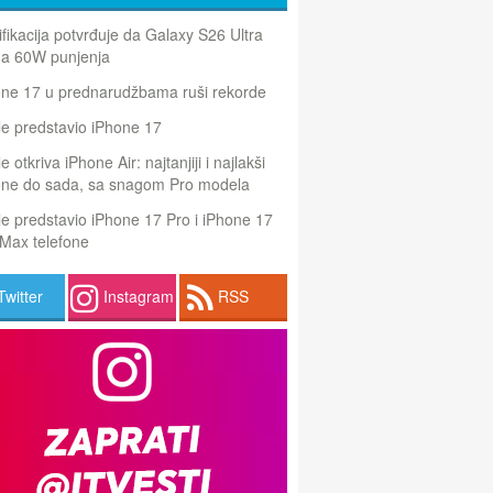
ifikacija potvrđuje da Galaxy S26 Ultra
a 60W punjenja
one 17 u prednarudžbama ruši rekorde
e predstavio iPhone 17
e otkriva iPhone Air: najtanjiji i najlakši
one do sada, sa snagom Pro modela
e predstavio iPhone 17 Pro i iPhone 17
Max telefone
Twitter
Instagram
RSS