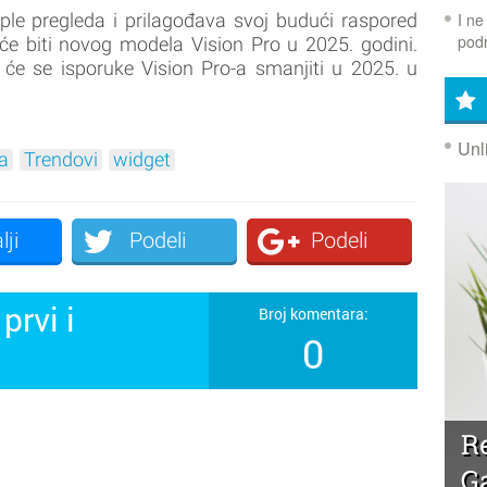
I ne
le pregleda i prilagođava svoj budući raspored
podr
će biti novog modela Vision Pro u 2025. godini.
 će se isporuke Vision Pro-a smanjiti u 2025. u
Unl
a
Trendovi
widget
lji
Podeli
Podeli
prvi i
Broj komentara:
0
!
R
G