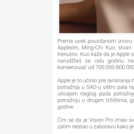
Prema uvek pouzdanom izvoru 
Appleom, Ming-Chi Kuo, stvari 
trenutno. Kuo kaže da je Apple 
narudžbe) za celu godinu na 
konsenzusa" od 700.000-800.000 je
Apple je to učinio pre lansiranja
potražnja u SAD-u oštro pala is
uticajem naglog pada potražnj
potražnju u drugim tržištima, gd
godine.
Čini se da je Vision Pro imao sv
zatim nestao u zaboravu kako je 