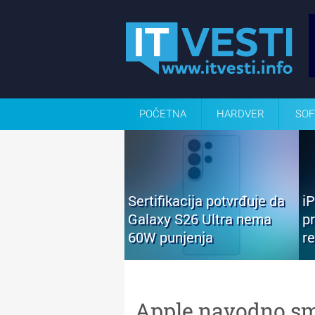
POČETNA
HARDVER
SOF
Sertifikacija potvrđuje da
i
Galaxy S26 Ultra nema
p
60W punjenja
r
Apple navodno sm