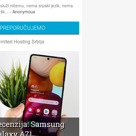
 služi ničemu, nema srpski jezik, nema
šk...
- Anonymous
PREPORUČUJEMO
imited Hosting Srbija
ecenzija: Samsung
alaxy A71