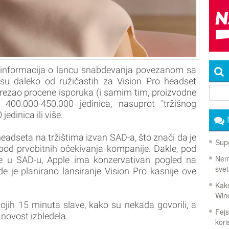
informacija o lancu snabdevanja povezanom sa
su daleko od ružičastih za Vision Pro headset
srezao procene isporuka (i samim tim, proizvodne
400.000-450.000 jedinica, nasuprot "tržišnog
dinica ili više.
 headseta na tržištima izvan SAD-a, što znači da je
Supe
pod prvobitnih očekivanja kompanije. Dakle, pod
Nema
e u SAD-u, Apple ima konzervativan pogled na
svet
e je planirano lansiranje Vision Pro kasnije ove
Kako
Win
ojih 15 minuta slave, kako su nekada govorili, a
Fejs
novost izbledela.
koris