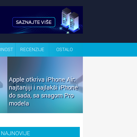
DNOST
RECENZIJE
OSTALO
Apple otkriva iPhone Air:
najtanjiji i najlakši iPhone
do sada, sa snagom Pro
modela
NAJNOVIJE