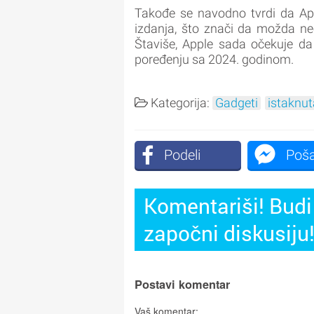
Takođe se navodno tvrdi da App
izdanja, što znači da možda ne
Štaviše, Apple sada očekuje da
poređenju sa 2024. godinom.
Kategorija:
Gadgeti
istaknut
Podeli
Poša
Komentariši! Budi 
započni diskusiju
Postavi komentar
Vaš komentar: