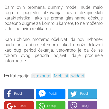
Osim ovih promena, dummy modeli nude malo
toga u pogledu otkrivanja novih dizajnerskih
karakteristika. Iako se prema glasinama očekuje
posebno dugme za kontrolu kamere, to ne možemo
videti na ovim replikama.
Kao i obično, možemo očekivati da novi iPhone-i
budu lansirani u septembru. Iako to može delovati
kao dug period čekanja, verovatno je da će se
tokom ovog perioda pojaviti dalje procurele
informacije.
Kategorija:
istaknuta
Mobilni
widget
Podeli
Podeli
Pošalji
Pošalji
Pošalji
Podeli