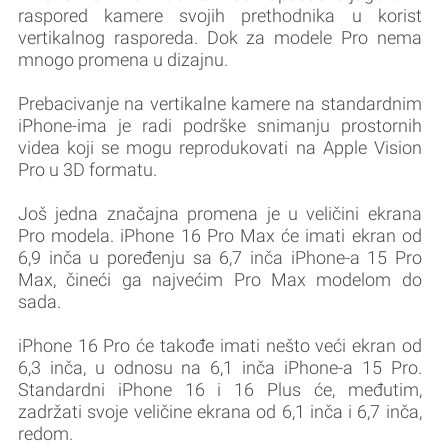
raspored kamere svojih prethodnika u korist
vertikalnog rasporeda. Dok za modele Pro nema
mnogo promena u dizajnu.
Prebacivanje na vertikalne kamere na standardnim
iPhone-ima je radi podrške snimanju prostornih
videa koji se mogu reprodukovati na Apple Vision
Pro u 3D formatu.
Još jedna značajna promena je u veličini ekrana
Pro modela. iPhone 16 Pro Max će imati ekran od
6,9 inča u poređenju sa 6,7 inča iPhone-a 15 Pro
Max, čineći ga najvećim Pro Max modelom do
sada.
iPhone 16 Pro će takođe imati nešto veći ekran od
6,3 inča, u odnosu na 6,1 inča iPhone-a 15 Pro.
Standardni iPhone 16 i 16 Plus će, međutim,
zadržati svoje veličine ekrana od 6,1 inča i 6,7 inča,
redom.