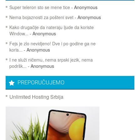
Super teleron sto se mene tice
- Anonymous
Nema bojaznosti za pošteni svet
- Anonymous
Kako drugačije da nateraju ljude da koriste
Window...
- Anonymous
Fejs je zlo nevidjeno! Dve i po godine ga ne
koris...
- Anonymous
I ne služi ničemu, nema srpski jezik, nema
podršk...
- Anonymous
PREPORUČUJEMO
Unlimited Hosting Srbija