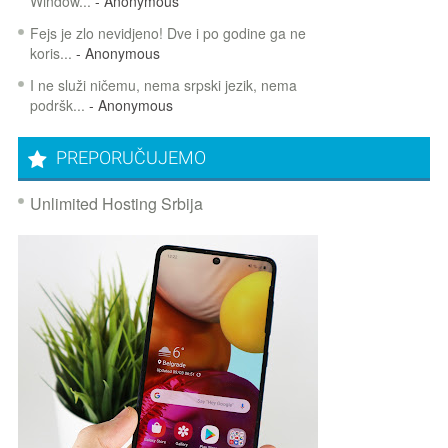
Window...
- Anonymous
Fejs je zlo nevidjeno! Dve i po godine ga ne
koris...
- Anonymous
I ne služi ničemu, nema srpski jezik, nema
podršk...
- Anonymous
PREPORUČUJEMO
Unlimited Hosting Srbija