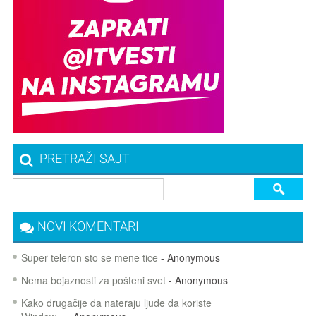
PRETRAŽI SAJT
NOVI KOMENTARI
Super teleron sto se mene tice
- Anonymous
Nema bojaznosti za pošteni svet
- Anonymous
Kako drugačije da nateraju ljude da koriste