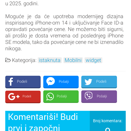
u 2025. godini.
Moguće je da će upotreba modernijeg dizajna
inspirisanog iPhone-om 14 i uključivanje Face ID-a
opravdati povećanje cene. Ne možemo biti sigurni,
ali prošlo je dosta vremena od poslednjeg iPhone
SE modela, tako da povećanje cene ne bi iznenadilo
nikoga.
Kategorija:
istaknuta
Mobilni
widget
Podeli
Podeli
Pošalji
Pošalji
Pošalji
Podeli
Komentariši! Budi
Broj komentara:
prvi i započni