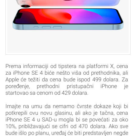
Prema informaciji od tipstera na platformi X, cena
za iPhone SE 4 biće nešto viša od prethodnika, ali
Apple će težiti da cena bude ispod 499 dolara. Za
poređenje, prethodni pristupačni iPhone je
startovao sa cenom od 429 dolara.
Imajte na umu da nemamo čvrste dokaze koji bi
potkrepili ovu novu glasinu, ali ako je tačna, cena
iPhone SE 4 u SAD-u mogla bi se povećati za oko
10%, približavajući se cifri od 470 dolara. Ako sve
bude išlo po planu, uređaj će biti predstavljen negde