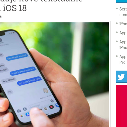
 iOS 18
Sert
nem
a
iPh
Appl
Appl
iPh
Appl
Pro 