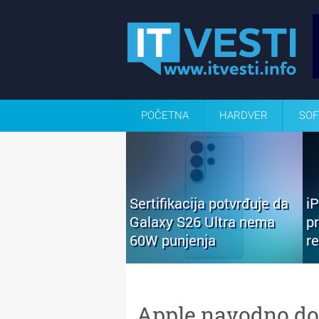
POČETNA
HARDVER
SOF
Sertifikacija potvrđuje da
i
Galaxy S26 Ultra nema
p
60W punjenja
r
Apple navodno do