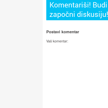
Komentariši! Budi 
započni diskusiju
Postavi komentar
Vaš komentar: