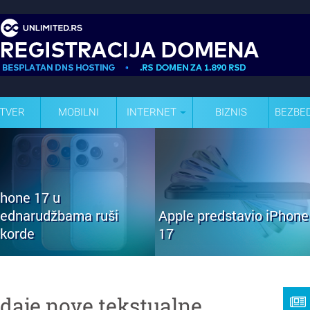
TVER
MOBILNI
INTERNET
BIZNIS
BEZBE
Phone 17 u
rednarudžbama ruši
Apple predstavio iPhone
ekorde
17
daje nove tekstualne