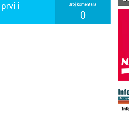
prvi i
Broj komentara:
0
!