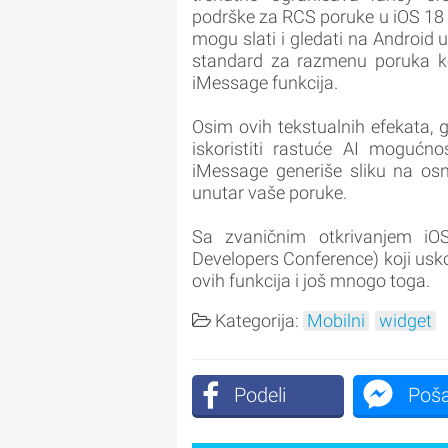
podrške za RCS poruke u iOS 18 o
mogu slati i gledati na Android
standard za razmenu poruka ko
iMessage funkcija.
Osim ovih tekstualnih efekata,
iskoristiti rastuće AI mogućno
iMessage generiše sliku na osn
unutar vaše poruke.
Sa zvaničnim otkrivanjem i
Developers Conference) koji usk
ovih funkcija i još mnogo toga.
Kategorija:
Mobilni
widget
Podeli
Poša