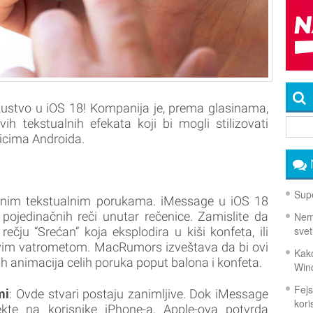
ustvo u iOS 18! Kompanija je, prema glasinama,
h tekstualnih efekata koji bi mogli stilizovati
nicima Androida.
Supe
čnim tekstualnim porukama. iMessage u iOS 18
ojedinačnih reči unutar rečenice. Zamislite da
Nema
svet
ečju “Srećan” koja eksplodira u kiši konfeta, ili
vim vatrometom. MacRumors izveštava da bi ovi
Kako
ćih animacija celih poruka poput balona i konfeta.
Win
Fejs
mi
: Ovde stvari postaju zanimljive. Dok iMessage
koris
kte na korisnike iPhone-a, Apple-ova potvrda