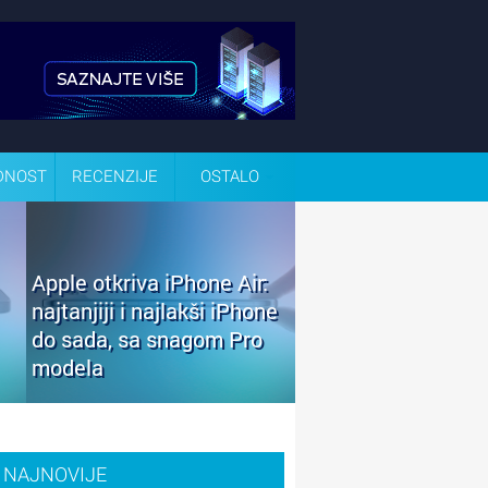
DNOST
RECENZIJE
OSTALO
Apple otkriva iPhone Air:
najtanjiji i najlakši iPhone
do sada, sa snagom Pro
modela
NAJNOVIJE