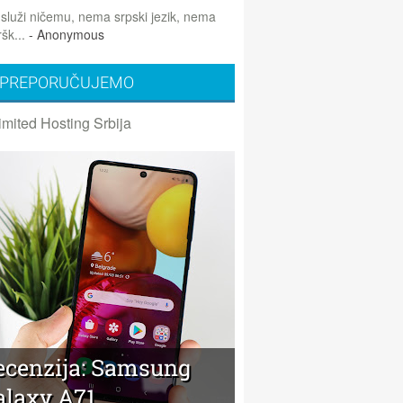
 služi ničemu, nema srpski jezik, nema
šk...
- Anonymous
PREPORUČUJEMO
imited Hosting Srbija
ecenzija: Samsung
alaxy A71