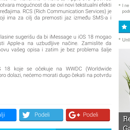
tvara mogućnost da se ovi novi tekstualni efekti
I ne
podr
 uređajima. RCS (Rich Communication Services) je
ji ima za cilj da premosti jaz između SMS-a i
 glasine sugerišu da bi iMessage u iOS 18 mogao
Unl
sti Apple-a na uzbudljive načine. Zamislite da
ovu vašeg opisa i zatim je bez problema šalje
OS 18 koje se očekuje na WWDC (Worldwide
oro dolazi, nećemo morati dugo čekati na potvrdu
lji
Podeli
Podeli
R
G