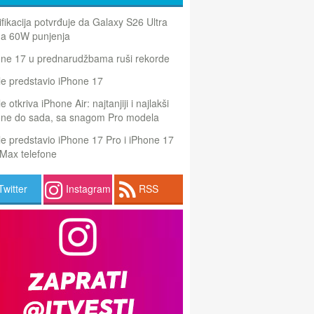
ifikacija potvrđuje da Galaxy S26 Ultra
a 60W punjenja
one 17 u prednarudžbama ruši rekorde
e predstavio iPhone 17
e otkriva iPhone Air: najtanjiji i najlakši
one do sada, sa snagom Pro modela
e predstavio iPhone 17 Pro i iPhone 17
Max telefone
Twitter
Instagram
RSS