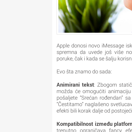
Apple donosi novo iMessage isk
spremna da uvede još više novi
poruke, čak i kada se šalju koris
Evo šta znamo do sada:
Animirani tekst
: Zbogom stati
možda će omogućiti animaciju p
pošaljete “Srećan rođendan” sa r
“Čestitamo” naglašeno svetluca
efekti bili korak dalje od postoje
Kompatibilnost između platfor
trenutno ograničava fancy efe