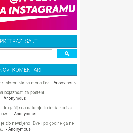
PRETRAŽI SAJT
NOVI KOMENTARI
r teleron sto se mene tice
- Anonymous
 bojaznosti za pošteni
- Anonymous
 drugačije da nateraju ljude da koriste
dow...
- Anonymous
 je zlo nevidjeno! Dve i po godine ga ne
...
- Anonymous